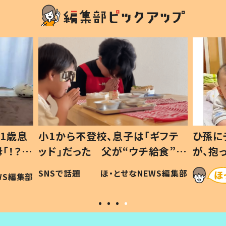
1歳息
小1から不登校、息子は「ギフテ
ひ孫に
「！？」
ッド」だった 父が“ウチ給食”を
が、抱
に「可愛
作り続ける理由とは #令和の親
「涙が
SNSで話題
ほ・とせなNEWS編集部
WS編集部
#令和の子
い」