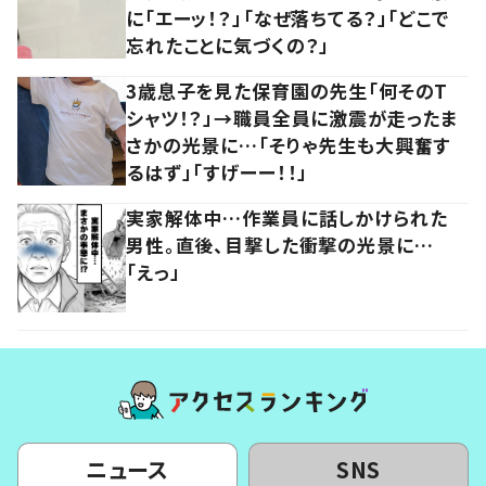
に「エーッ！？」「なぜ落ちてる？」「どこで
忘れたことに気づくの？」
3歳息子を見た保育園の先生「何そのT
シャツ！？」→職員全員に激震が走ったま
さかの光景に…「そりゃ先生も大興奮す
るはず」「すげーー！！」
実家解体中…作業員に話しかけられた
男性。直後、目撃した衝撃の光景に…
「えっ」
ニュース
SNS