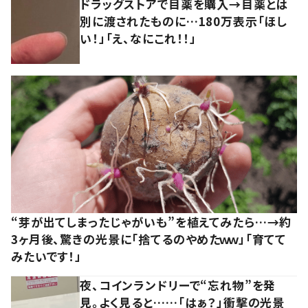
ドラッグストアで目薬を購入→目薬とは
別に渡されたものに…180万表示「ほし
い！」「え、なにこれ！！」
“芽が出てしまったじゃがいも”を植えてみたら…→約
3ヶ月後、驚きの光景に「捨てるのやめたｗｗ」「育てて
みたいです！」
夜、コインランドリーで“忘れ物”を発
見。よく見ると……「はぁ？」衝撃の光景