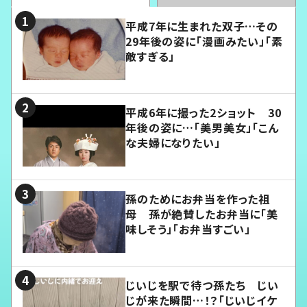
平成7年に生まれた双子…その
29年後の姿に「漫画みたい」「素
敵すぎる」
平成6年に撮った2ショット 30
年後の姿に…「美男美女」「こん
な夫婦になりたい」
孫のためにお弁当を作った祖
母 孫が絶賛したお弁当に「美
味しそう」「お弁当すごい」
じいじを駅で待つ孫たち じい
じが来た瞬間…！？「じいじイケ