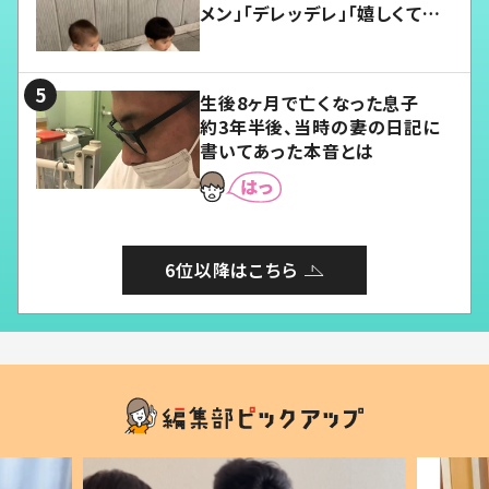
メン」「デレッデレ」「嬉しくて可
愛くてたまらない」「幸せになれ
る」
生後8ヶ月で亡くなった息子
約3年半後、当時の妻の日記に
書いてあった本音とは
6位以降はこちら