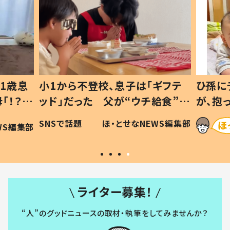
1歳息
小1から不登校、息子は「ギフテ
ひ孫に
「！？」
ッド」だった 父が“ウチ給食”を
が、抱
に「可愛
作り続ける理由とは #令和の親
「涙が
SNSで話題
ほ・とせなNEWS編集部
WS編集部
#令和の子
い」
ライター募集！
“人”のグッドニュースの取材・執筆をしてみませんか？