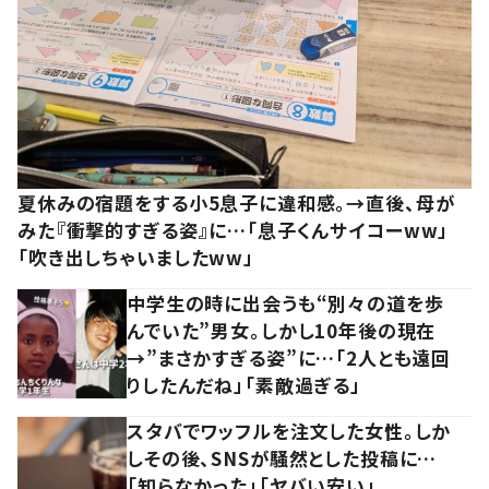
夏休みの宿題をする小5息子に違和感。→直後、母が
みた『衝撃的すぎる姿』に…「息子くんサイコーww」
「吹き出しちゃいましたww」
中学生の時に出会うも“別々の道を歩
んでいた”男女。しかし10年後の現在
→”まさかすぎる姿”に…「2人とも遠回
りしたんだね」「素敵過ぎる」
スタバでワッフルを注文した女性。しか
しその後、SNSが騒然とした投稿に…
「知らなかった」「ヤバい安い」