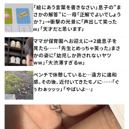
「絵にあう言葉を書きなさい」息子の”ま
さかの解答”に…母「正解でよいでしょう
か？」→衝撃の光景に「声出して笑った
ｗ」「天才だと思います」
ママが保育園へお迎えに→2歳息子を
見たら……「先生とめっちゃ笑った」まさ
かの姿に「幼児しか許されないヤツ
ww」「大渋滞すぎるw」
ベンチで休憩していると…遠方に違和
感。その後、近付いてきたモノに……「ぐ
ぅわぁッッッ」「やばいよ…」