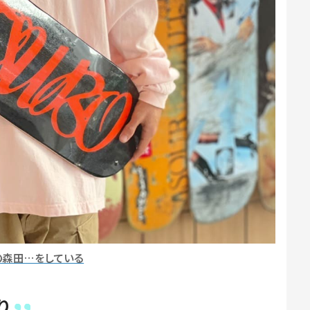
の森田…をしている
り