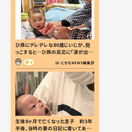
ひ孫にデレデレな80歳じいじが、抱
っこすると…ひ孫の反応に「涙が出ま
した」「可愛くて仕方ない」
ほ・とせなNEWS編集部
生後8ヶ月で亡くなった息子 約3年
半後、当時の妻の日記に書いてあっ