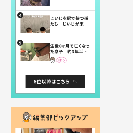
賛したお弁当に「美
味しそう」「お弁当す
ごい」
じいじを駅で待つ孫
たち じいじが来た
瞬間…！？「じいじイ
ケメン」「デレッデレ」
「嬉しくて可愛くてた
生後8ヶ月で亡くなっ
まらない」「幸せにな
た息子 約3年半
れる」
後、当時の妻の日記
に書いてあった本音
とは
6位以降はこちら