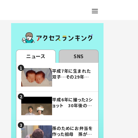
ニュース
SNS
平成7年に生まれた
双子…その29年後
の姿に「漫画みたい」
「素敵すぎる」
平成6年に撮った2シ
ョット 30年後の姿
に…「美男美女」「こ
んな夫婦になりた
い」
孫のためにお弁当を
作った祖母 孫が絶