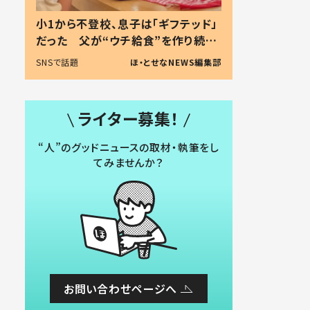
小1から不登校、息子は「ギフテッド」
だった 父が“ウチ給食”を作り続け
る理由とは #令和の親 #令和の子
SNSで話題
ほ・とせなNEWS編集部
ライター募集！
“人”のグッドニュースの取材・執筆をし
てみませんか？
お問い合わせページへ