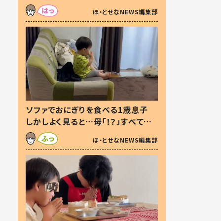
た本音とは
ほ・とせなNEWS編集部
ソファでおにぎりを食べる1歳息子
しかしよく見ると…母「！？」すべてを
察した母の投稿に「可愛いから許
ほ・とせなNEWS編集部
す！」「現行犯〜」