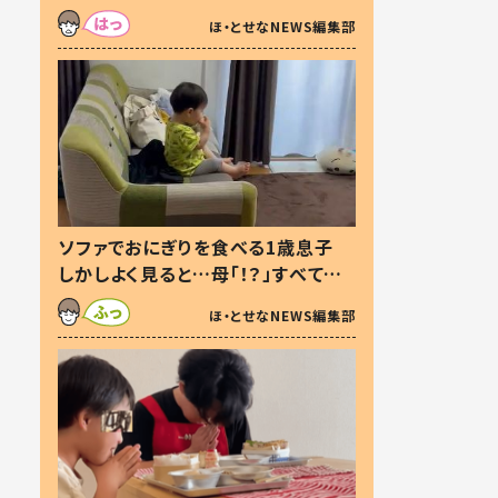
た本音とは
ほ・とせなNEWS編集部
ソファでおにぎりを食べる1歳息子
しかしよく見ると…母「！？」すべてを
察した母の投稿に「可愛いから許
ほ・とせなNEWS編集部
す！」「現行犯〜」