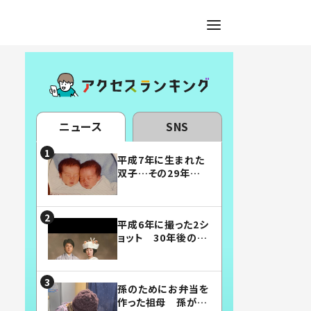
ニュース
SNS
平成7年に生まれた
双子…その29年後
の姿に「漫画みたい」
「素敵すぎる」
平成6年に撮った2シ
ョット 30年後の姿
に…「美男美女」「こ
んな夫婦になりた
い」
孫のためにお弁当を
作った祖母 孫が絶