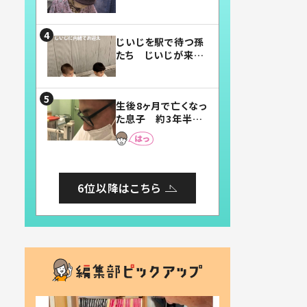
賛したお弁当に「美
味しそう」「お弁当す
ごい」
じいじを駅で待つ孫
たち じいじが来た
瞬間…！？「じいじイ
ケメン」「デレッデレ」
「嬉しくて可愛くてた
生後8ヶ月で亡くなっ
まらない」「幸せにな
た息子 約3年半
れる」
後、当時の妻の日記
に書いてあった本音
とは
6位以降はこちら