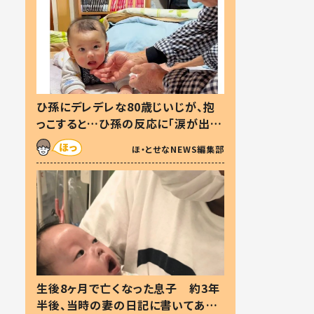
ひ孫にデレデレな80歳じいじが、抱
っこすると…ひ孫の反応に「涙が出ま
した」「可愛くて仕方ない」
ほ・とせなNEWS編集部
生後8ヶ月で亡くなった息子 約3年
半後、当時の妻の日記に書いてあっ