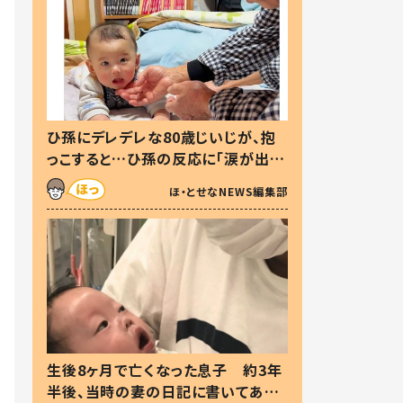
ひ孫にデレデレな80歳じいじが、抱
っこすると…ひ孫の反応に「涙が出ま
した」「可愛くて仕方ない」
ほ・とせなNEWS編集部
生後8ヶ月で亡くなった息子 約3年
半後、当時の妻の日記に書いてあっ