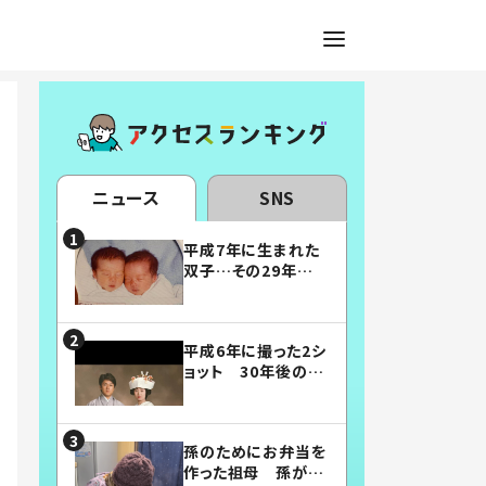
ニュース
SNS
平成7年に生まれた
双子…その29年後
の姿に「漫画みたい」
「素敵すぎる」
平成6年に撮った2シ
ョット 30年後の姿
に…「美男美女」「こ
んな夫婦になりた
い」
孫のためにお弁当を
作った祖母 孫が絶