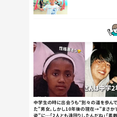
中学生の時に出会うも“別々の道を歩ん
た”男女。しかし10年後の現在→”まさか
姿”に…「2人とも遠回りしたんだね」「素