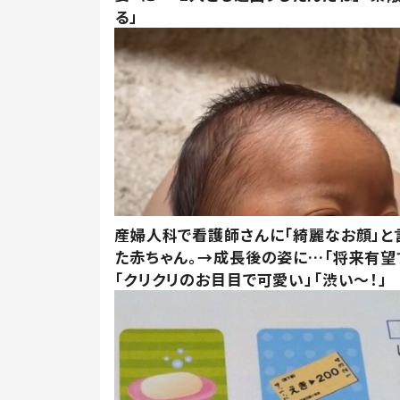
る」
産婦人科で看護師さんに「綺麗なお顔」と
た赤ちゃん。→成長後の姿に…「将来有望
「クリクリのお目目で可愛い」「渋い～！」