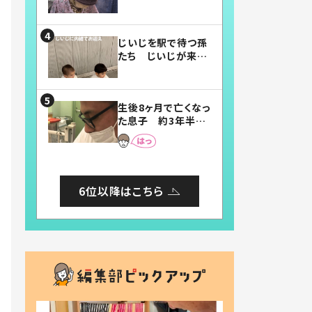
賛したお弁当に「美
味しそう」「お弁当す
ごい」
じいじを駅で待つ孫
たち じいじが来た
瞬間…！？「じいじイ
ケメン」「デレッデレ」
「嬉しくて可愛くてた
生後8ヶ月で亡くなっ
まらない」「幸せにな
た息子 約3年半
れる」
後、当時の妻の日記
に書いてあった本音
とは
6位以降はこちら