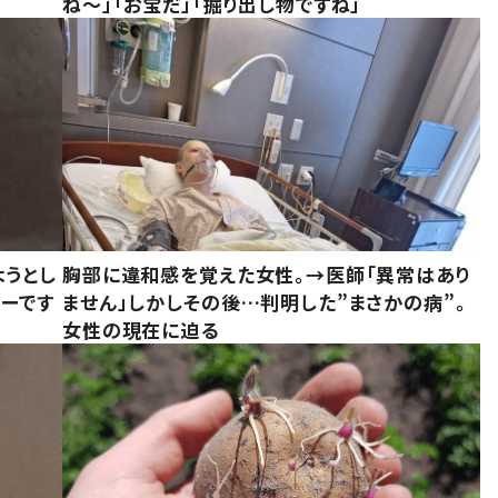
ね～」「お宝だ」「掘り出し物ですね」
ようとし
胸部に違和感を覚えた女性。→医師「異常はあり
ーです
ません」しかしその後…判明した”まさかの病”。
女性の現在に迫る