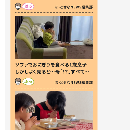
た本音とは
ほ・とせなNEWS編集部
ソファでおにぎりを食べる1歳息子
しかしよく見ると…母「！？」すべてを
察した母の投稿に「可愛いから許
ほ・とせなNEWS編集部
す！」「現行犯〜」