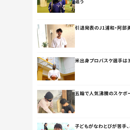
追う
引退発表のJ1浦和・阿部
米出身プロバスケ選手は
五輪で人気沸騰のスケボ
子どもがなわとびが苦手、