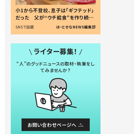
小1から不登校、息子は「ギフテッド」
だった 父が“ウチ給食”を作り続け
る理由とは #令和の親 #令和の子
SNSで話題
ほ・とせなNEWS編集部
ライター募集！
“人”のグッドニュースの取材・執筆をし
てみませんか？
お問い合わせページへ