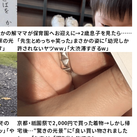
さかの解
ママが保育園へお迎えに→2歳息子を見たら……
撃の光
「先生とめっちゃ笑った」まさかの姿に「幼児しか
す」
許されないヤツww」「大渋滞すぎるw」
その
京都・祇園祭で2,000円で買った着物→しかし帰
ッ」「や
宅後…“驚きの光景”に「良い買い物されました