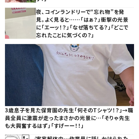
夜、コインランドリーで“忘れ物”を発
見。よく見ると……「はぁ？」衝撃の光景
に「エーッ！？」「なぜ落ちてる？」「どこで
忘れたことに気づくの？」
3歳息子を見た保育園の先生「何そのTシャツ！？」→職
員全員に激震が走ったまさかの光景に…「そりゃ先生
も大興奮するはず」「すげーー！！」
実家解体中…作業員に話しかけられた