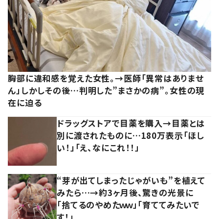
胸部に違和感を覚えた女性。→医師「異常はありませ
ん」しかしその後…判明した”まさかの病”。女性の現
在に迫る
ドラッグストアで目薬を購入→目薬とは
別に渡されたものに…180万表示「ほし
い！」「え、なにこれ！！」
“芽が出てしまったじゃがいも”を植えて
みたら…→約3ヶ月後、驚きの光景に
「捨てるのやめたｗｗ」「育ててみたいで
す！」