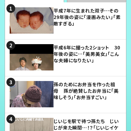
平成7年に生まれた双子…その
29年後の姿に「漫画みたい」「素
敵すぎる」
平成6年に撮った2ショット 30
年後の姿に…「美男美女」「こん
な夫婦になりたい」
孫のためにお弁当を作った祖
母 孫が絶賛したお弁当に「美
味しそう」「お弁当すごい」
じいじを駅で待つ孫たち じい
じが来た瞬間…！？「じいじイケ