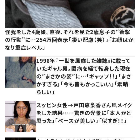
怪我をした4歳娘。直後、それを見た2歳息子の“衝撃
の行動”に…254万回表示「凄い配慮（笑）」「お顔はか
なり重症レベル」
1998年『一世を風靡した雑誌』に載って
いたギャル男。闘病を経て転身した現在
の”まさかの姿”に…「ギャップ！！」「まさ
かすぎる」「今も昔もかっこいい」「素晴
らしい」
スッピン女性→戸田恵梨香さん風メイク
をした結果……驚きの光景に「本人かと
思った」「ベースが美しい」「似すぎ！！」