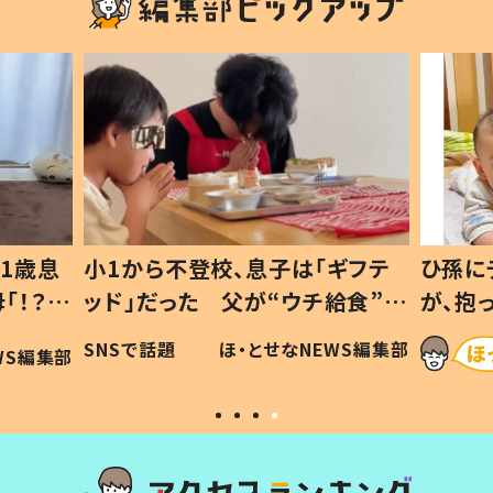
1歳息
小1から不登校、息子は「ギフテ
ひ孫に
「！？」
ッド」だった 父が“ウチ給食”を
が、抱
に「可愛
作り続ける理由とは #令和の親
「涙が
SNSで話題
ほ・とせなNEWS編集部
WS編集部
#令和の子
い」