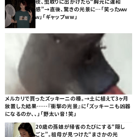
夜、虫取りに出かけたら“胸元に違和
感”→直後、驚きの光景に…「笑ったｗｗ
ｗ」「ギャップww」
メルカリで買ったズッキーニの種。→土に植えて3ヶ月
放置した結果……『衝撃の光景』に「ズッキーニも凶器
になるのか、、」「野太い音！笑」
20歳の孫娘が帰省のたびにする“隠し
ごと”。祖母が見つけた“まさかの光