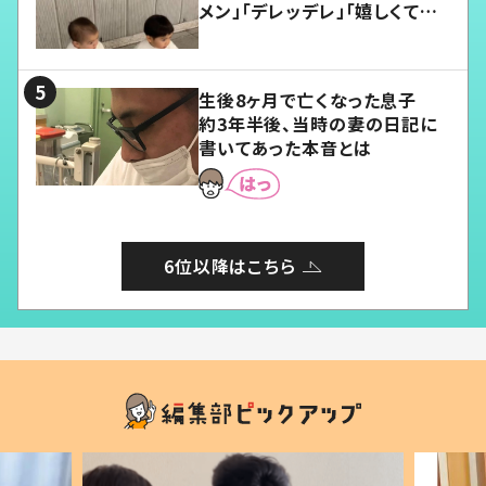
メン」「デレッデレ」「嬉しくて可
愛くてたまらない」「幸せになれ
る」
生後8ヶ月で亡くなった息子
約3年半後、当時の妻の日記に
書いてあった本音とは
6位以降はこちら