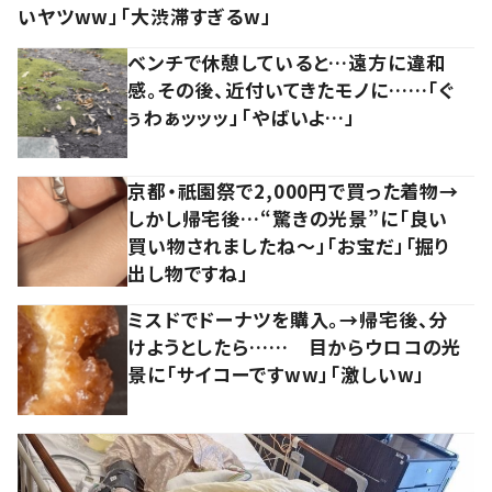
いヤツww」「大渋滞すぎるw」
ベンチで休憩していると…遠方に違和
感。その後、近付いてきたモノに……「ぐ
ぅわぁッッッ」「やばいよ…」
京都・祇園祭で2,000円で買った着物→
しかし帰宅後…“驚きの光景”に「良い
買い物されましたね～」「お宝だ」「掘り
出し物ですね」
ミスドでドーナツを購入。→帰宅後、分
けようとしたら…… 目からウロコの光
景に「サイコーですww」「激しいw」