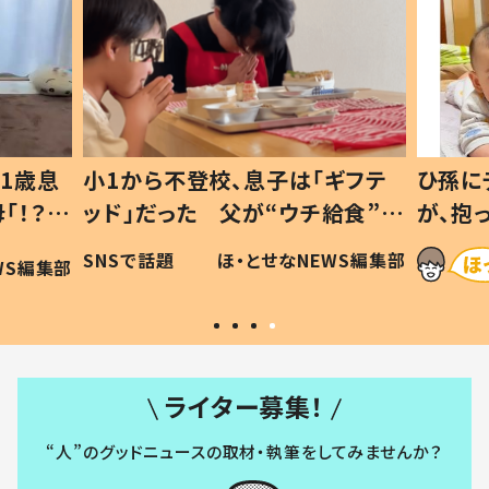
1歳息
小1から不登校、息子は「ギフテ
ひ孫に
「！？」
ッド」だった 父が“ウチ給食”を
が、抱
に「可愛
作り続ける理由とは #令和の親
「涙が
SNSで話題
ほ・とせなNEWS編集部
WS編集部
#令和の子
い」
ライター募集！
“人”のグッドニュースの取材・執筆をしてみませんか？