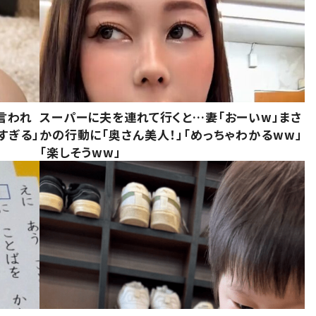
言われ
スーパーに夫を連れて行くと…妻「おーいw」まさ
すぎる」
かの行動に「奥さん美人！」「めっちゃわかるww」
「楽しそうww」