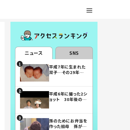
ニュース
SNS
平成7年に生まれた
双子…その29年後
の姿に「漫画みたい」
「素敵すぎる」
平成6年に撮った2シ
ョット 30年後の姿
に…「美男美女」「こ
んな夫婦になりた
い」
孫のためにお弁当を
作った祖母 孫が絶