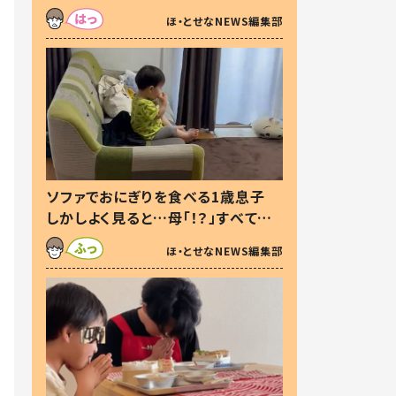
た本音とは
ほ・とせなNEWS編集部
ソファでおにぎりを食べる1歳息子
しかしよく見ると…母「！？」すべてを
察した母の投稿に「可愛いから許
ほ・とせなNEWS編集部
す！」「現行犯〜」