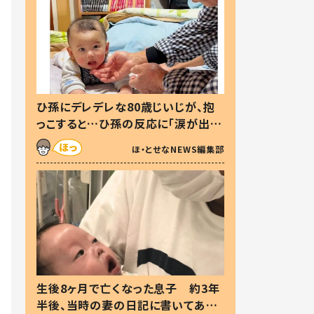
ひ孫にデレデレな80歳じいじが、抱
っこすると…ひ孫の反応に「涙が出ま
した」「可愛くて仕方ない」
ほ・とせなNEWS編集部
生後8ヶ月で亡くなった息子 約3年
半後、当時の妻の日記に書いてあっ