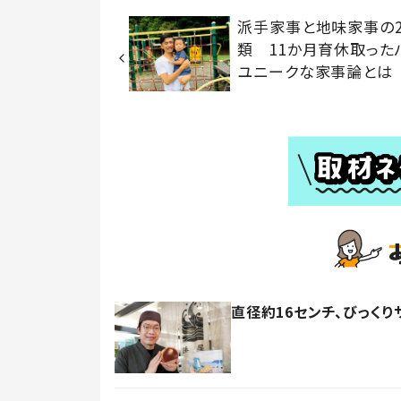
派手家事と地味家事の
類 11か月育休取った
ユニークな家事論とは
直径約16センチ、びっく