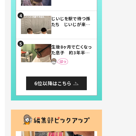
賛したお弁当に「美
味しそう」「お弁当す
ごい」
じいじを駅で待つ孫
たち じいじが来た
瞬間…！？「じいじイ
ケメン」「デレッデレ」
「嬉しくて可愛くてた
生後8ヶ月で亡くなっ
まらない」「幸せにな
た息子 約3年半
れる」
後、当時の妻の日記
に書いてあった本音
とは
6位以降はこちら