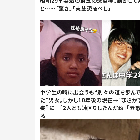
昭和29年製造の東芝の洗濯機。動かして
と……「驚き」「東芝恐るべし」
中学生の時に出会うも“別々の道を歩ん
た”男女。しかし10年後の現在→”まさか
姿”に…「2人とも遠回りしたんだね」「素
る」