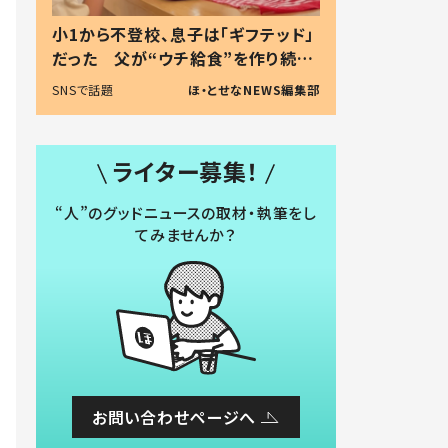
小1から不登校、息子は「ギフテッド」
だった 父が“ウチ給食”を作り続け
る理由とは #令和の親 #令和の子
SNSで話題
ほ・とせなNEWS編集部
ライター募集！
“人”のグッドニュースの取材・執筆をし
てみませんか？
お問い合わせページへ