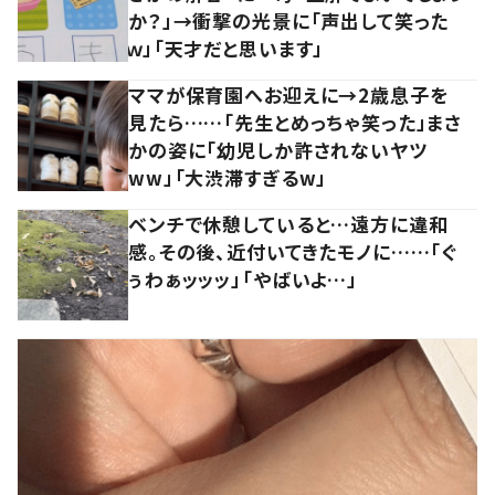
か？」→衝撃の光景に「声出して笑った
ｗ」「天才だと思います」
ママが保育園へお迎えに→2歳息子を
見たら……「先生とめっちゃ笑った」まさ
かの姿に「幼児しか許されないヤツ
ww」「大渋滞すぎるw」
ベンチで休憩していると…遠方に違和
感。その後、近付いてきたモノに……「ぐ
ぅわぁッッッ」「やばいよ…」