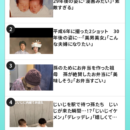
29年後の姿に「漫画みたい」「素
敵すぎる」
平成6年に撮った2ショット 30
年後の姿に…「美男美女」「こん
な夫婦になりたい」
孫のためにお弁当を作った祖
母 孫が絶賛したお弁当に「美
味しそう」「お弁当すごい」
じいじを駅で待つ孫たち じい
じが来た瞬間…！？「じいじイケ
メン」「デレッデレ」「嬉しくて可
愛くてたまらない」「幸せになれ
る」