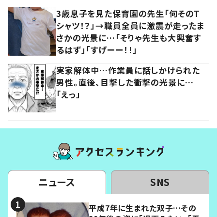
3歳息子を見た保育園の先生「何そのT
シャツ！？」→職員全員に激震が走ったま
さかの光景に…「そりゃ先生も大興奮す
るはず」「すげーー！！」
実家解体中…作業員に話しかけられた
男性。直後、目撃した衝撃の光景に…
「えっ」
ニュース
SNS
平成7年に生まれた双子…その