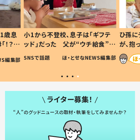
1歳息
小1から不登校、息子は「ギフテ
ひ孫に
「！？」
ッド」だった 父が“ウチ給食”を
が、抱
に「可愛
作り続ける理由とは #令和の親
「涙が
SNSで話題
ほ・とせなNEWS編集部
WS編集部
#令和の子
い」
ライター募集！
“人”のグッドニュースの取材・執筆をしてみませんか？