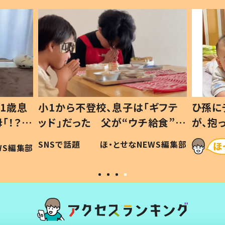
1歳息
小1から不登校、息子は「ギフテ
ひ孫に
「！？」
ッド」だった 父が“ウチ給食”を
が、抱
に「可愛
作り続ける理由とは #令和の親
「涙が
SNSで話題
ほ・とせなNEWS編集部
WS編集部
#令和の子
い」