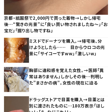
京都・祇園祭で2,000円で買った着物→しかし帰宅
後…“驚きの光景”に「良い買い物されましたね～」「お
宝だ」「掘り出し物ですね」
ミスドでドーナツを購入。→帰宅後、分
けようとしたら…… 目からウロコの光
景に「サイコーですww」「激しいw」
胸部に違和感を覚えた女性。→医師「異
常はありません」しかしその後…判明し
た”まさかの病”。女性の現在に迫る
ドラッグストアで目薬を購入→目薬とは
別に渡されたものに…180万表示「ほし
い！」「え、なにこれ！！」