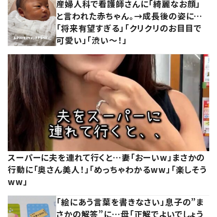
産婦人科で看護師さんに「綺麗なお顔」
と言われた赤ちゃん。→成長後の姿に…
「将来有望すぎる」「クリクリのお目目で
可愛い」「渋い～！」
スーパーに夫を連れて行くと…妻「おーいw」まさかの
行動に「奥さん美人！」「めっちゃわかるww」「楽しそう
ww」
「絵にあう言葉を書きなさい」息子の”ま
さかの解答”に…母「正解でよいでしょう