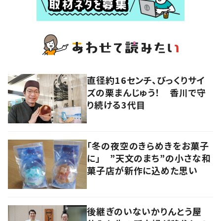
直径約16センチ、びっくりサイ
ズの栗まんじゅう！ 香川で守
り続ける3代目
「冬の夜空のきらめきをお菓子
に」 ”天文のまち”の小さな和
菓子店が新作に込めた思い
後継ぎのいないかりんとう屋