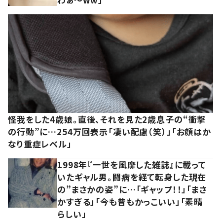
怪我をした4歳娘。直後、それを見た2歳息子の“衝撃
の行動”に…254万回表示「凄い配慮（笑）」「お顔はか
なり重症レベル」
1998年『一世を風靡した雑誌』に載って
いたギャル男。闘病を経て転身した現在
の”まさかの姿”に…「ギャップ！！」「まさ
かすぎる」「今も昔もかっこいい」「素晴
らしい」