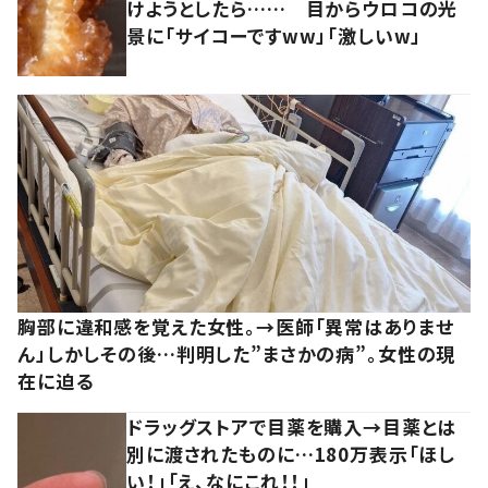
けようとしたら…… 目からウロコの光
景に「サイコーですww」「激しいw」
胸部に違和感を覚えた女性。→医師「異常はありませ
ん」しかしその後…判明した”まさかの病”。女性の現
在に迫る
ドラッグストアで目薬を購入→目薬とは
別に渡されたものに…180万表示「ほし
い！」「え、なにこれ！！」