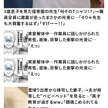
3歳息子を見た保育園の先生「何そのTシャツ！？」→職
員全員に激震が走ったまさかの光景に…「そりゃ先生
も大興奮するはず」「すげーー！！」
実家解体中…作業員に話しかけられた
男性。直後、目撃した衝撃の光景に…
「えっ」
実家解体中…作業員に話しかけられた
男性。直後、目撃した衝撃の光景に…
「えっ」
里帰り出産から帰宅した妻子。→夫が用
意した“ベビーベッド”を見ると…「英才
教育が過ぎるww」「闘魂こめられてる
わぁ～ww」