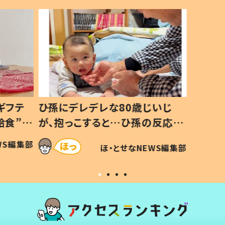
ギフテ
ひ孫にデレデレな80歳じいじ
給食”を
が、抱っこすると…ひ孫の反応に
和の親
「涙が出ました」「可愛くて仕方な
WS編集部
ほ・とせなNEWS編集部
い」