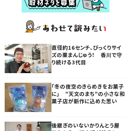
直径約16センチ、びっくりサイ
ズの栗まんじゅう！ 香川で守
り続ける3代目
「冬の夜空のきらめきをお菓子
に」 ”天文のまち”の小さな和
菓子店が新作に込めた思い
後継ぎのいないかりんとう屋