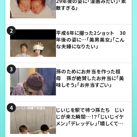
29年後の姿に「漫画みたい」「素
敵すぎる」
平成6年に撮った2ショット 30
年後の姿に…「美男美女」「こん
な夫婦になりたい」
孫のためにお弁当を作った祖
母 孫が絶賛したお弁当に「美
味しそう」「お弁当すごい」
じいじを駅で待つ孫たち じい
じが来た瞬間…！？「じいじイケ
メン」「デレッデレ」「嬉しくて可
愛くてたまらない」「幸せになれ
る」