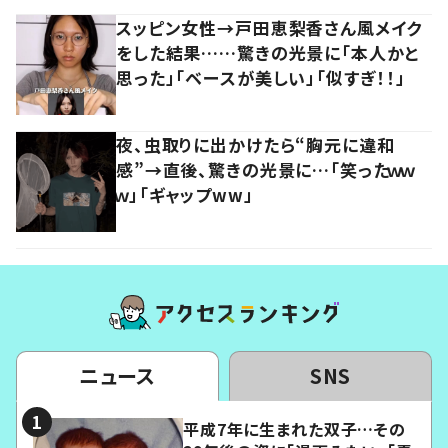
スッピン女性→戸田恵梨香さん風メイク
をした結果……驚きの光景に「本人かと
思った」「ベースが美しい」「似すぎ！！」
夜、虫取りに出かけたら“胸元に違和
感”→直後、驚きの光景に…「笑ったｗｗ
ｗ」「ギャップww」
ニュース
SNS
平成7年に生まれた双子…その