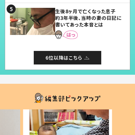
生後8ヶ月で亡くなった息子
約3年半後、当時の妻の日記に
書いてあった本音とは
6位以降はこちら