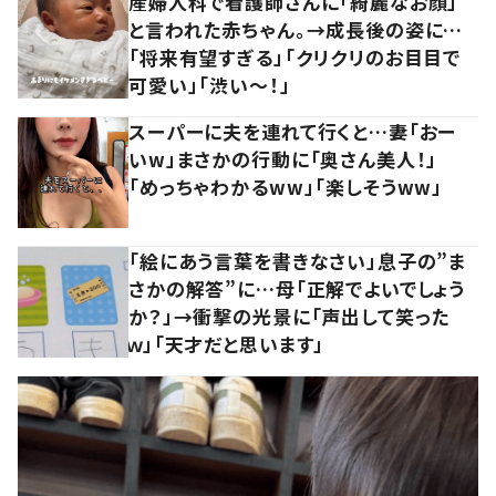
産婦人科で看護師さんに「綺麗なお顔」
と言われた赤ちゃん。→成長後の姿に…
「将来有望すぎる」「クリクリのお目目で
可愛い」「渋い～！」
スーパーに夫を連れて行くと…妻「おー
いw」まさかの行動に「奥さん美人！」
「めっちゃわかるww」「楽しそうww」
「絵にあう言葉を書きなさい」息子の”ま
さかの解答”に…母「正解でよいでしょう
か？」→衝撃の光景に「声出して笑った
ｗ」「天才だと思います」