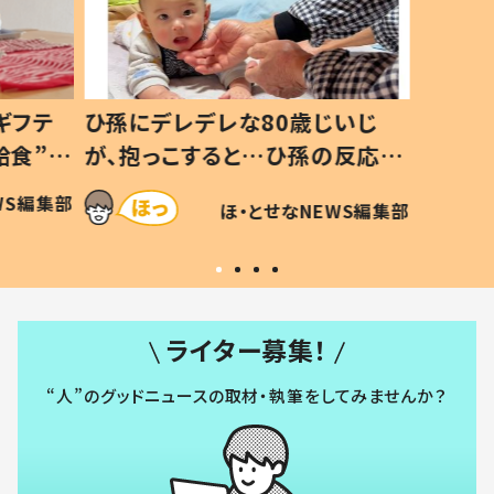
ギフテ
ひ孫にデレデレな80歳じいじ
給食”を
が、抱っこすると…ひ孫の反応に
和の親
「涙が出ました」「可愛くて仕方な
WS編集部
ほ・とせなNEWS編集部
い」
ライター募集！
“人”のグッドニュースの取材・執筆をしてみませんか？