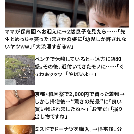
ママが保育園へお迎えに→2歳息子を見たら……「先
生とめっちゃ笑った」まさかの姿に「幼児しか許されな
いヤツww」「大渋滞すぎるw」
ベンチで休憩していると…遠方に違和
感。その後、近付いてきたモノに……「ぐ
ぅわぁッッッ」「やばいよ…」
京都・祇園祭で2,000円で買った着物→
しかし帰宅後…“驚きの光景”に「良い
買い物されましたね～」「お宝だ」「掘り
出し物ですね」
ミスドでドーナツを購入。→帰宅後、分