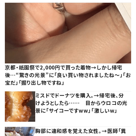
京都・祇園祭で2,000円で買った着物→しかし帰宅
後…“驚きの光景”に「良い買い物されましたね～」「お
宝だ」「掘り出し物ですね」
ミスドでドーナツを購入。→帰宅後、分
けようとしたら…… 目からウロコの光
景に「サイコーですww」「激しいw」
胸部に違和感を覚えた女性。→医師「異