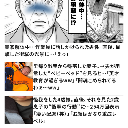
実家解体中…作業員に話しかけられた男性。直後、目
撃した衝撃の光景に…「えっ」
里帰り出産から帰宅した妻子。→夫が用
意した“ベビーベッド”を見ると…「英才
教育が過ぎるww」「闘魂こめられてる
わぁ～ww」
怪我をした4歳娘。直後、それを見た2歳
息子の“衝撃の行動”に…254万回表示
「凄い配慮（笑）」「お顔はかなり重症レ
ベル」