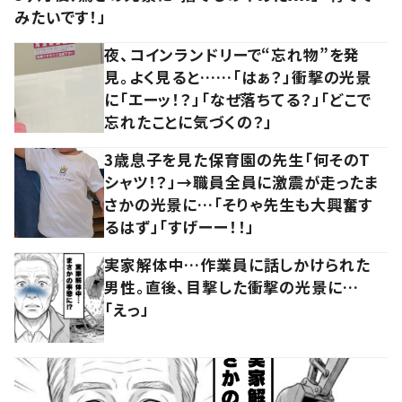
みたいです！」
夜、コインランドリーで“忘れ物”を発
見。よく見ると……「はぁ？」衝撃の光景
に「エーッ！？」「なぜ落ちてる？」「どこで
忘れたことに気づくの？」
3歳息子を見た保育園の先生「何そのT
シャツ！？」→職員全員に激震が走ったま
さかの光景に…「そりゃ先生も大興奮す
るはず」「すげーー！！」
実家解体中…作業員に話しかけられた
男性。直後、目撃した衝撃の光景に…
「えっ」