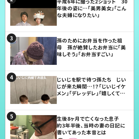
平成6年に撮った2ショット 30
年後の姿に…「美男美女」「こん
な夫婦になりたい」
孫のためにお弁当を作った祖
母 孫が絶賛したお弁当に「美
味しそう」「お弁当すごい」
じいじを駅で待つ孫たち じい
じが来た瞬間…！？「じいじイケ
メン」「デレッデレ」「嬉しくて可
愛くてたまらない」「幸せになれ
る」
生後8ヶ月で亡くなった息子
約3年半後、当時の妻の日記に
書いてあった本音とは