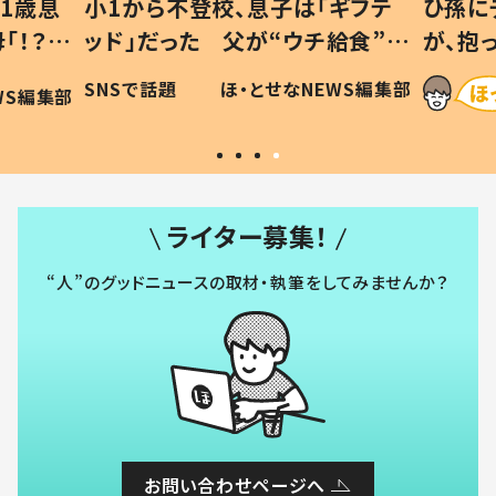
1歳息
小1から不登校、息子は「ギフテ
ひ孫に
「！？」
ッド」だった 父が“ウチ給食”を
が、抱
に「可愛
作り続ける理由とは #令和の親
「涙が
SNSで話題
ほ・とせなNEWS編集部
WS編集部
#令和の子
い」
ライター募集！
“人”のグッドニュースの取材・執筆をしてみませんか？
お問い合わせページへ