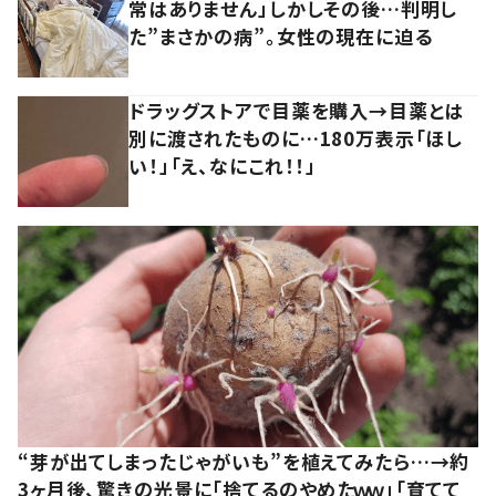
常はありません」しかしその後…判明し
た”まさかの病”。女性の現在に迫る
ドラッグストアで目薬を購入→目薬とは
別に渡されたものに…180万表示「ほし
い！」「え、なにこれ！！」
“芽が出てしまったじゃがいも”を植えてみたら…→約
3ヶ月後、驚きの光景に「捨てるのやめたｗｗ」「育てて