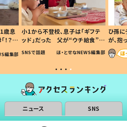
1歳息
小1から不登校、息子は「ギフテ
ひ孫に
「！？」
ッド」だった 父が“ウチ給食”を
が、抱
に「可愛
作り続ける理由とは #令和の親
「涙が
SNSで話題
ほ・とせなNEWS編集部
WS編集部
#令和の子
い」
ニュース
SNS