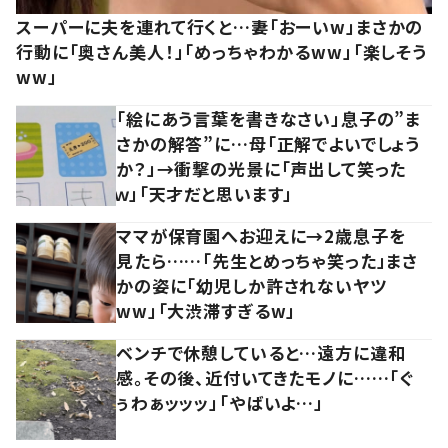
スーパーに夫を連れて行くと…妻「おーいw」まさかの
行動に「奥さん美人！」「めっちゃわかるww」「楽しそう
ww」
「絵にあう言葉を書きなさい」息子の”ま
さかの解答”に…母「正解でよいでしょう
か？」→衝撃の光景に「声出して笑った
ｗ」「天才だと思います」
ママが保育園へお迎えに→2歳息子を
見たら……「先生とめっちゃ笑った」まさ
かの姿に「幼児しか許されないヤツ
ww」「大渋滞すぎるw」
ベンチで休憩していると…遠方に違和
感。その後、近付いてきたモノに……「ぐ
ぅわぁッッッ」「やばいよ…」