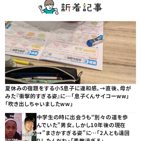
夏休みの宿題をする小5息子に違和感。→直後、母が
みた『衝撃的すぎる姿』に…「息子くんサイコーww」
「吹き出しちゃいましたww」
中学生の時に出会うも“別々の道を歩
んでいた”男女。しかし10年後の現在
→”まさかすぎる姿”に…「2人とも遠回
りしたんだね」「素敵過ぎる」