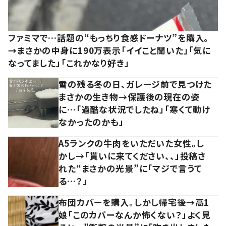
ファミマで…話題の“もっちり食感ドーナツ”を購入。
→まさかの中身に190万表示「イイこと聞いた」「気に
なってました」「これかなり好き」
雪の残る冬の日、ガレージ前で見つけた
まさかの生き物→保護後の現在の姿
に…「過酷な状況でしたね」「寒くて動け
なかったのかも」
A5ランクの牛肉をいただいた女性。し
かし→「貰いに来てください、、」投稿さ
れた“まさかの光景”に「マジで言うて
る…？」
布団カバーを購入。しかし帰宅後→高1
娘「このカバーなんか怖くない？」よく見