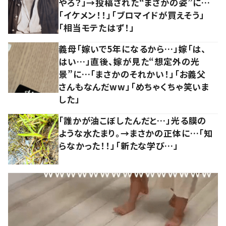
やろ？」→投稿された“まさかの姿”に…
「イケメン！！」「ブロマイドが買えそう」
「相当モテたはず！」
義母「嫁いで5年になるから…」嫁「は、
はい…」直後、嫁が見た“想定外の光
景”に…「まさかのそれかい！」「お義父
さんもなんだww」「めちゃくちゃ笑いま
した」
「誰かが油こぼしたんだと…」光る膜の
ような水たまり。→まさかの正体に…「知
らなかった！！」「新たな学び…」