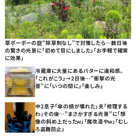
草ボーボーの庭“除草剤なし”で対策したら…数日後
の驚きの光景に「初めて目にしました」「お手軽で確実
に効果」
冷蔵庫に大量にあるバターに違和感。
「これがこう」→2日後…”衝撃の光
景”に「いつの間に」「楽しみ」
中2息子「傘の柄が壊れた」夫「修理する
わ」その後…”まさかすぎる光景”に「想
像の斜め上だったｗ」「魔改造やｗ」「むし
ろ盗難防止」