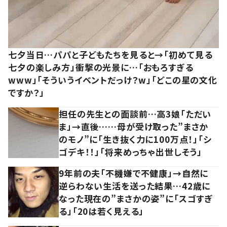
七夕当日…パパと子どもたちを見ると→「初めて見る
七夕の楽しみ方」衝撃の光景に…「おもろすぎる
www」「そういうイベントだっけ？w」「どこの星の文化
ですか？」
担任の先生との面談前…高3娘「ただい
ま」→直後……母が受け取った”まさか
のモノ”に「生き抜く力に100万点！」「シ
ゴデキ！！」「将来めっちゃ出世しそう」
9年前の夫「不機嫌で不健康」→自然に
逆らわない生活を送った結果…42歳に
なった現在の”まさかの姿”に「スゴすぎ
る」「20は若く見える」