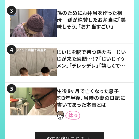
孫のためにお弁当を作った祖
母 孫が絶賛したお弁当に「美
味しそう」「お弁当すごい」
じいじを駅で待つ孫たち じい
じが来た瞬間…！？「じいじイケ
メン」「デレッデレ」「嬉しくて可
愛くてたまらない」「幸せになれ
る」
生後8ヶ月で亡くなった息子
約3年半後、当時の妻の日記に
書いてあった本音とは
6位以降はこちら