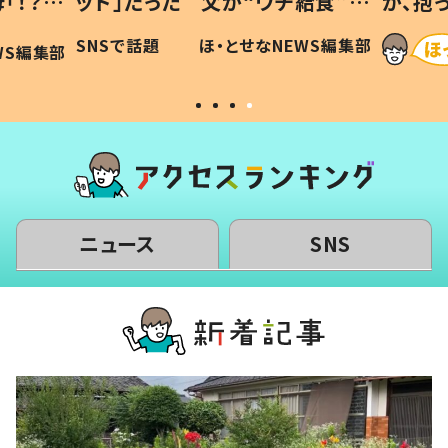
「！？」
ッド」だった 父が“ウチ給食”を
が、抱
に「可愛
作り続ける理由とは #令和の親
「涙が
SNSで話題
ほ・とせなNEWS編集部
WS編集部
#令和の子
い」
ニュース
SNS