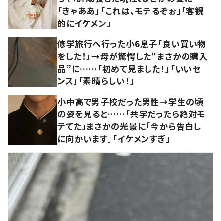
「きゃああ」「これは、モテるぞぉ」「客観
的にイケメン」
修学旅行へ行った小6息子「良い買い物
をした！」→母が驚愕した“まさかの購入
品”に……「初めて見ました！」「いいセ
ンス」「素晴らしい！」
小中高で男子校だった男性→学生の頃
の姿を見ると……「共学だったら絶対モ
テてた」まさかの光景に「今から告白し
に向かいます」「イケメンすぎ」