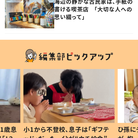
海辺の静かな古民家は、手紙の
書ける喫茶店 「大切な人への
思い綴って」
1歳息
小1から不登校、息子は「ギフテ
ひ孫に