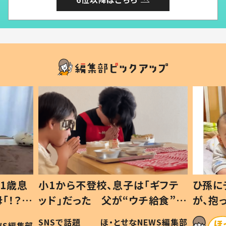
1歳息
小1から不登校、息子は「ギフテ
ひ孫に
「！？」
ッド」だった 父が“ウチ給食”を
が、抱
に「可愛
作り続ける理由とは #令和の親
「涙が
SNSで話題
ほ・とせなNEWS編集部
WS編集部