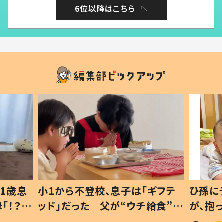
6位以降はこちら
ギフテ
ひ孫にデレデレな80歳じいじ
給食”を
が、抱っこすると…ひ孫の反応に
和の親
「涙が出ました」「可愛くて仕方な