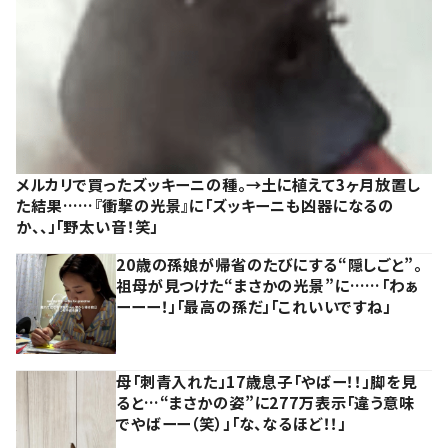
メルカリで買ったズッキーニの種。→土に植えて3ヶ月放置し
た結果……『衝撃の光景』に「ズッキーニも凶器になるの
か、、」「野太い音！笑」
20歳の孫娘が帰省のたびにする“隠しごと”。
祖母が見つけた“まさかの光景”に……「わぁ
ーーー！」「最高の孫だ」「これいいですね」
母「刺青入れた」17歳息子「やばー！！」脚を見
ると…“まさかの姿”に277万表示「違う意味
でやばーー（笑）」「な、なるほど！！」