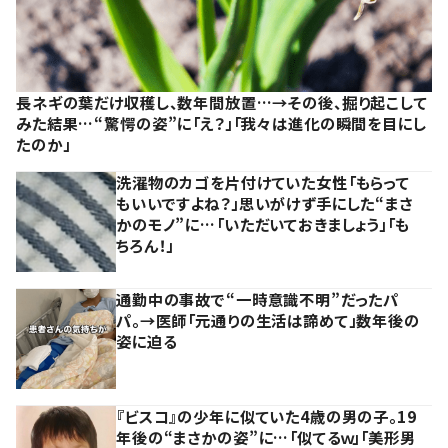
長ネギの葉だけ収穫し、数年間放置…→その後、掘り起こして
みた結果…“驚愕の姿”に「え？」「我々は進化の瞬間を目にし
たのか」
洗濯物のカゴを片付けていた女性「もらって
もいいですよね？」思いがけず手にした“まさ
かのモノ”に…「いただいておきましょう」「も
ちろん！」
通勤中の事故で“一時意識不明”だったパ
パ。→医師「元通りの生活は諦めて」数年後の
姿に迫る
『ビスコ』の少年に似ていた4歳の男の子。19
年後の“まさかの姿”に…「似てるｗ」「美形男