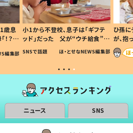
ギフテ
ひ孫にデレデレな80歳じいじ
給食”を
が、抱っこすると…ひ孫の反応に
和の親
「涙が出ました」「可愛くて仕方な
WS編集部
ほ・とせなNEWS編集部
い」
ニュース
SNS