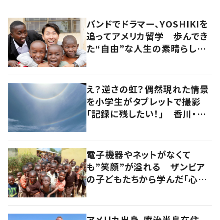
バンドでドラマー、YOSHIKIを
追ってアメリカ留学 歩んでき
た“自由”な人生の素晴らしさ
を、英会話教室で子どもたち
に 徳島
え？逆さの虹？偶然現れた情景
を小学生がタブレットで撮影
「記録に残したい！」 香川・高
松市
電子機器やネットがなくて
も”笑顔”が溢れる ザンビア
の子どもたちから学んだ「心の
豊かさ」
アメリカ出身、庵治半島在住。