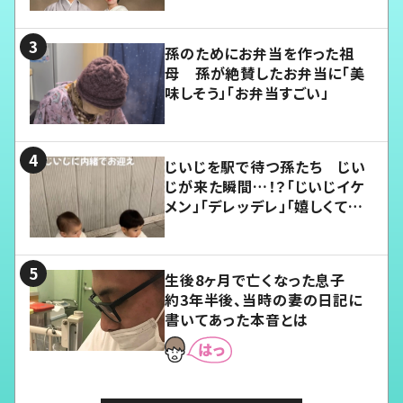
孫のためにお弁当を作った祖
母 孫が絶賛したお弁当に「美
味しそう」「お弁当すごい」
じいじを駅で待つ孫たち じい
じが来た瞬間…！？「じいじイケ
メン」「デレッデレ」「嬉しくて可
愛くてたまらない」「幸せになれ
る」
生後8ヶ月で亡くなった息子
約3年半後、当時の妻の日記に
書いてあった本音とは