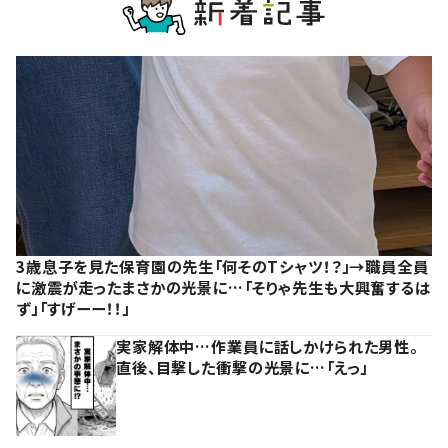
3歳息子を見た保育園の先生「何そのTシャツ！？」→職員全員
に激震が走ったまさかの光景に…「そりゃ先生も大興奮するは
ず」「すげーー！！」
実家解体中…作業員に話しかけられた男性。
直後、目撃した衝撃の光景に…「えっ」