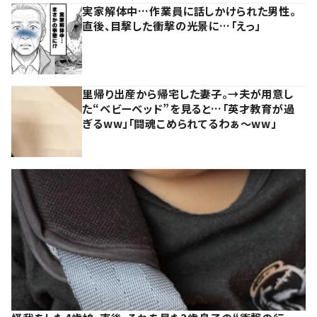
実家解体中…作業員に話しかけられた男性。
直後、目撃した衝撃の光景に…「えっ」
里帰り出産から帰宅した妻子。→夫が用意し
た“ベビーベッド”を見ると…「英才教育が過
ぎるww」「闘魂こめられてるわぁ～ww」