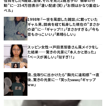
怪我をした4歳娘。直後、それを見た2歳息子の“衝撃の行
動”に…254万回表示「凄い配慮（笑）」「お顔はかなり重症レ
ベル」
1998年『一世を風靡した雑誌』に載っていた
ギャル男。闘病を経て転身した現在の”まさか
の姿”に…「ギャップ！！」「まさかすぎる」「今も
昔もかっこいい」「素晴らしい」
スッピン女性→戸田恵梨香さん風メイクをし
た結果……驚きの光景に「本人かと思った」
「ベースが美しい」「似すぎ！！」
夜、虫取りに出かけたら“胸元に違和感”→直
後、驚きの光景に…「笑ったｗｗｗ」「ギャップ
ww」