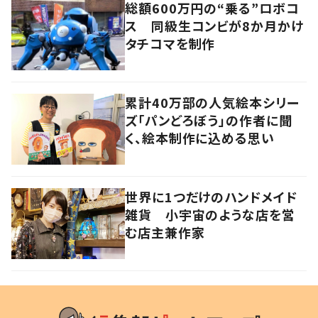
総額600万円の“乗る”ロボコ
ス 同級生コンビが8か月かけ
タチコマを制作
累計40万部の人気絵本シリー
ズ「パンどろぼう」の作者に聞
く、絵本制作に込める思い
世界に1つだけのハンドメイド
雑貨 小宇宙のような店を営
む店主兼作家