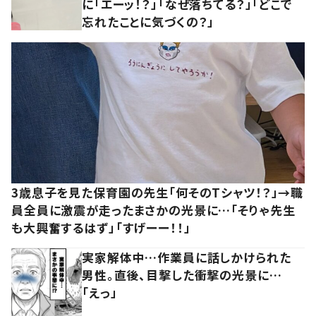
に「エーッ！？」「なぜ落ちてる？」「どこで
忘れたことに気づくの？」
3歳息子を見た保育園の先生「何そのTシャツ！？」→職
員全員に激震が走ったまさかの光景に…「そりゃ先生
も大興奮するはず」「すげーー！！」
実家解体中…作業員に話しかけられた
男性。直後、目撃した衝撃の光景に…
「えっ」