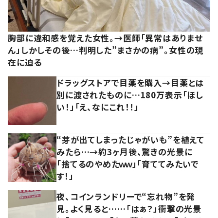
胸部に違和感を覚えた女性。→医師「異常はありませ
ん」しかしその後…判明した”まさかの病”。女性の現
在に迫る
ドラッグストアで目薬を購入→目薬とは
別に渡されたものに…180万表示「ほし
い！」「え、なにこれ！！」
“芽が出てしまったじゃがいも”を植えて
みたら…→約3ヶ月後、驚きの光景に
「捨てるのやめたｗｗ」「育ててみたいで
す！」
夜、コインランドリーで“忘れ物”を発
見。よく見ると……「はぁ？」衝撃の光景