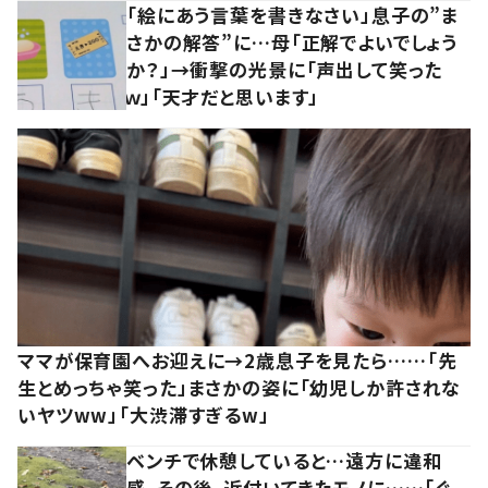
「絵にあう言葉を書きなさい」息子の”ま
さかの解答”に…母「正解でよいでしょう
か？」→衝撃の光景に「声出して笑った
ｗ」「天才だと思います」
ママが保育園へお迎えに→2歳息子を見たら……「先
生とめっちゃ笑った」まさかの姿に「幼児しか許されな
いヤツww」「大渋滞すぎるw」
ベンチで休憩していると…遠方に違和
感。その後、近付いてきたモノに……「ぐ