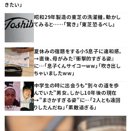
きたい」
昭和29年製造の東芝の洗濯機。動かし
てみると……「驚き」「東芝恐るべし」
夏休みの宿題をする小5息子に違和感。
→直後、母がみた『衝撃的すぎる姿』
に…「息子くんサイコーww」「吹き出し
ちゃいましたww」
中学生の時に出会うも“別々の道を歩
んでいた”男女。しかし10年後の現在
→”まさかすぎる姿”に…「2人とも遠回
りしたんだね」「素敵過ぎる」