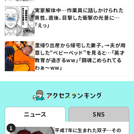
実家解体中…作業員に話しかけられた
男性。直後、目撃した衝撃の光景に…
「えっ」
里帰り出産から帰宅した妻子。→夫が用
意した“ベビーベッド”を見ると…「英才
教育が過ぎるww」「闘魂こめられてる
わぁ～ww」
ニュース
SNS
平成7年に生まれた双子…その