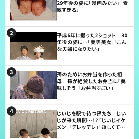
29年後の姿に「漫画みたい」「素
敵すぎる」
平成6年に撮った2ショット 30
年後の姿に…「美男美女」「こん
な夫婦になりたい」
孫のためにお弁当を作った祖
母 孫が絶賛したお弁当に「美
味しそう」「お弁当すごい」
じいじを駅で待つ孫たち じい
じが来た瞬間…！？「じいじイケ
メン」「デレッデレ」「嬉しくて可
愛くてたまらない」「幸せになれ