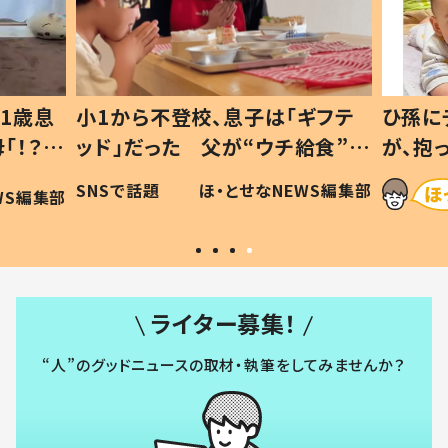
1歳息
小1から不登校、息子は「ギフテ
ひ孫に
「！？」
ッド」だった 父が“ウチ給食”を
が、抱
に「可愛
作り続ける理由とは #令和の親
「涙が
SNSで話題
ほ・とせなNEWS編集部
WS編集部
#令和の子
い」
ライター募集！
“人”のグッドニュースの取材・執筆をしてみませんか？