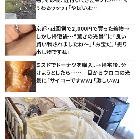
ぅわぁッッッ」「やばいよ…」
京都・祇園祭で2,000円で買った着物→
しかし帰宅後…“驚きの光景”に「良い
買い物されましたね～」「お宝だ」「掘り
出し物ですね」
ミスドでドーナツを購入。→帰宅後、分
けようとしたら…… 目からウロコの光
景に「サイコーですww」「激しいw」