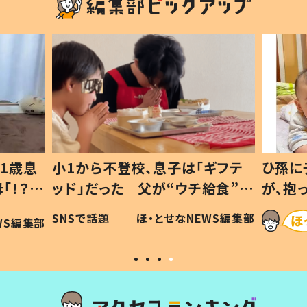
1歳息
小1から不登校、息子は「ギフテ
ひ孫に
「！？」
ッド」だった 父が“ウチ給食”を
が、抱
に「可愛
作り続ける理由とは #令和の親
「涙が
SNSで話題
ほ・とせなNEWS編集部
WS編集部
#令和の子
い」