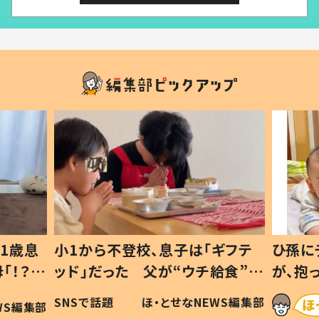
1歳息
小1から不登校、息子は「ギフテ
ひ孫に
「！？」
ッド」だった 父が“ウチ給食”を
が、抱
に「可愛
作り続ける理由とは #令和の親
「涙が
SNSで話題
ほ・とせなNEWS編集部
WS編集部
#令和の子
い」