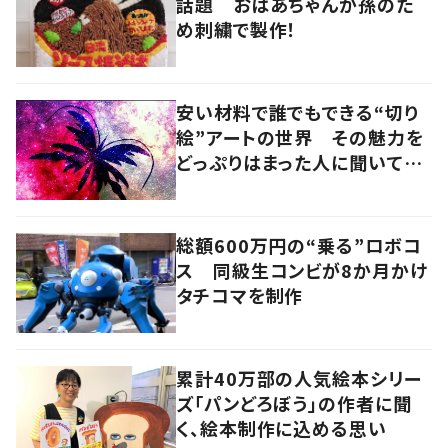
話題 おばあちゃんが孫のた
め刺繍で製作！
安い材料で誰でもできる“切り
絵”アートの世界 その魅力を
どっぷりはまった人に聞いてみ
た
総額600万円の“乗る”ロボコ
ス 同級生コンビが8か月かけ
タチコマを制作
累計40万部の人気絵本シリー
ズ「パンどろぼう」の作者に聞
く、絵本制作に込める思い