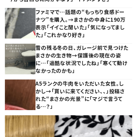
ファミマで…話題の“もっちり食感ドー
ナツ”を購入。→まさかの中身に190万
表示「イイこと聞いた」「気になってまし
た」「これかなり好き」
雪の残る冬の日、ガレージ前で見つけた
まさかの生き物→保護後の現在の姿
に…「過酷な状況でしたね」「寒くて動け
なかったのかも」
A5ランクの牛肉をいただいた女性。し
かし→「貰いに来てください、、」投稿さ
れた“まさかの光景”に「マジで言うて
る…？」