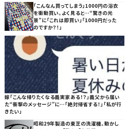
「こんなん買ってしまう」1000円の浴衣
を衝動買い。よく見ると…“驚きの光
景”に「これは即買い」「1000円だった
のですか？！」
嫁「こんな帰りたくなる義実家ある！？」義父から届い
た“衝撃のメッセージ”に…「絶対帰省する！」「私が行
きたい」
昭和29年製造の東芝の洗濯機。動かし