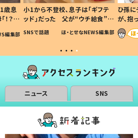
1歳息
小1から不登校、息子は「ギフテ
ひ孫に
「！？」
ッド」だった 父が“ウチ給食”を
が、抱
に「可愛
作り続ける理由とは #令和の親
「涙が
SNSで話題
ほ・とせなNEWS編集部
WS編集部
#令和の子
い」
ニュース
SNS