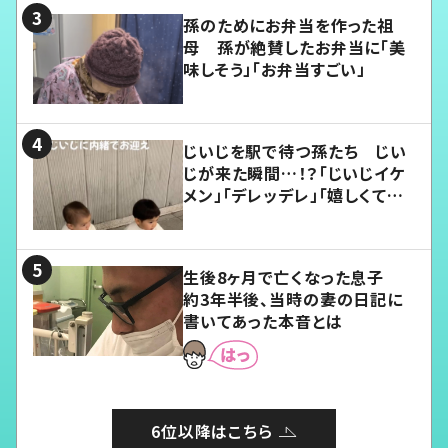
孫のためにお弁当を作った祖
母 孫が絶賛したお弁当に「美
味しそう」「お弁当すごい」
じいじを駅で待つ孫たち じい
じが来た瞬間…！？「じいじイケ
メン」「デレッデレ」「嬉しくて可
愛くてたまらない」「幸せになれ
る」
生後8ヶ月で亡くなった息子
約3年半後、当時の妻の日記に
書いてあった本音とは
6位以降はこちら