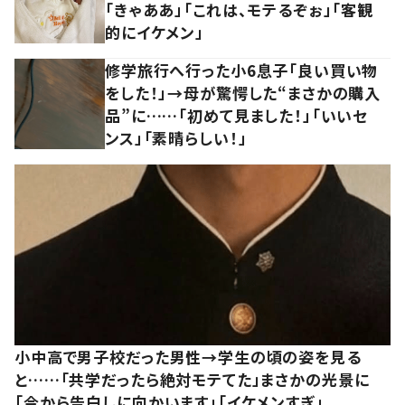
「きゃああ」「これは、モテるぞぉ」「客観
的にイケメン」
修学旅行へ行った小6息子「良い買い物
をした！」→母が驚愕した“まさかの購入
品”に……「初めて見ました！」「いいセ
ンス」「素晴らしい！」
小中高で男子校だった男性→学生の頃の姿を見る
と……「共学だったら絶対モテてた」まさかの光景に
「今から告白しに向かいます」「イケメンすぎ」