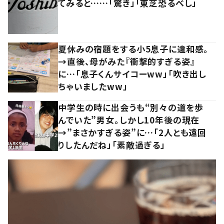
てみると……「驚き」「東芝恐るべし」
夏休みの宿題をする小5息子に違和感。
→直後、母がみた『衝撃的すぎる姿』
に…「息子くんサイコーww」「吹き出し
ちゃいましたww」
中学生の時に出会うも“別々の道を歩
んでいた”男女。しかし10年後の現在
→”まさかすぎる姿”に…「2人とも遠回
りしたんだね」「素敵過ぎる」