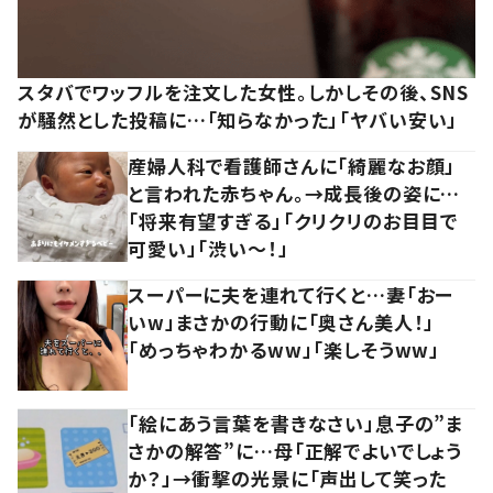
スタバでワッフルを注文した女性。しかしその後、SNS
が騒然とした投稿に…「知らなかった」「ヤバい安い」
産婦人科で看護師さんに「綺麗なお顔」
と言われた赤ちゃん。→成長後の姿に…
「将来有望すぎる」「クリクリのお目目で
可愛い」「渋い～！」
スーパーに夫を連れて行くと…妻「おー
いw」まさかの行動に「奥さん美人！」
「めっちゃわかるww」「楽しそうww」
「絵にあう言葉を書きなさい」息子の”ま
さかの解答”に…母「正解でよいでしょう
か？」→衝撃の光景に「声出して笑った