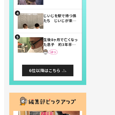
賛したお弁当に「美
味しそう」「お弁当す
ごい」
じいじを駅で待つ孫
たち じいじが来た
瞬間…！？「じいじイ
ケメン」「デレッデレ」
「嬉しくて可愛くてた
生後8ヶ月で亡くなっ
まらない」「幸せにな
た息子 約3年半
れる」
後、当時の妻の日記
に書いてあった本音
とは
6位以降はこちら