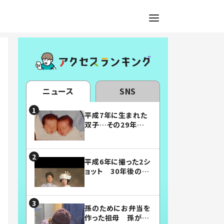
ニュース
SNS
平成7年に生まれた
双子…その29年後
の姿に「漫画みたい」
「素敵すぎる」
平成6年に撮った2シ
ョット 30年後の姿
に…「美男美女」「こ
んな夫婦になりた
い」
孫のためにお弁当を
作った祖母 孫が絶