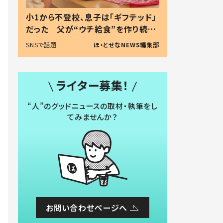
小1から不登校、息子は「ギフテッド」
だった 父が“ウチ給食”を作り続け
る理由とは #令和の親 #令和の子
SNSで話題
ほ・とせなNEWS編集部
ライター募集！
“人”のグッドニュースの取材・執筆をし
てみませんか？
お問い合わせページへ