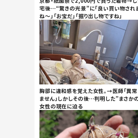
京都・祇園祭で2,000円で買った着物→
宅後…“驚きの光景”に「良い買い物され
ね～」「お宝だ」「掘り出し物ですね」
胸部に違和感を覚えた女性。→医師「異常
ません」しかしその後…判明した”まさかの
女性の現在に迫る