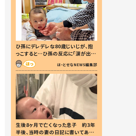
ひ孫にデレデレな80歳じいじが、抱
っこすると…ひ孫の反応に「涙が出ま
した」「可愛くて仕方ない」
ほ・とせなNEWS編集部
生後8ヶ月で亡くなった息子 約3年
半後、当時の妻の日記に書いてあっ