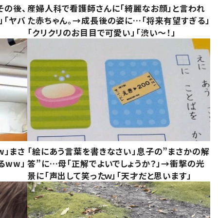
その後、
産婦人科で看護師さんに「綺麗なお顔」と言われ
」「ヤバ
た赤ちゃん。→成長後の姿に…「将来有望すぎる」
「クリクリのお目目で可愛い」「渋い～！」
w」まさ
「絵にあう言葉を書きなさい」息子の”まさかの解
るww」
答”に…母「正解でよいでしょうか？」→衝撃の光
景に「声出して笑ったｗ」「天才だと思います」