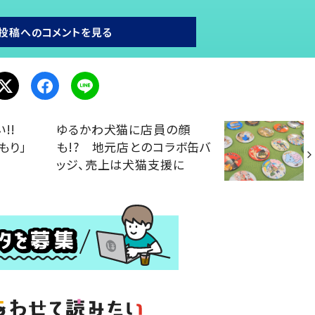
投稿へのコメントを見る
い!!
ゆるかわ犬猫に店員の顔
もり」
も!? 地元店とのコラボ缶バ
ッジ、売上は犬猫支援に