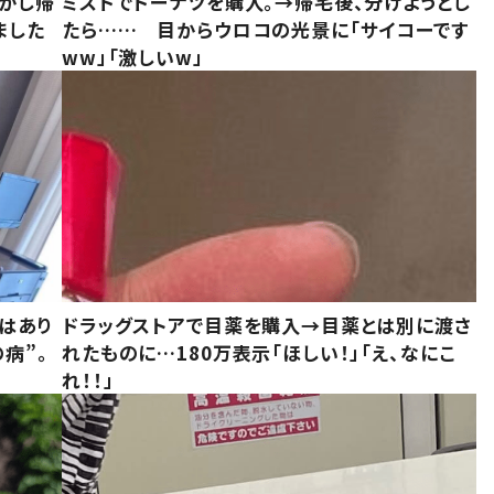
しかし帰
ミスドでドーナツを購入。→帰宅後、分けようとし
ました
たら…… 目からウロコの光景に「サイコーです
ww」「激しいw」
はあり
ドラッグストアで目薬を購入→目薬とは別に渡さ
病”。
れたものに…180万表示「ほしい！」「え、なにこ
れ！！」