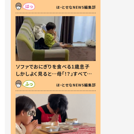
た本音とは
ほ・とせなNEWS編集部
ソファでおにぎりを食べる1歳息子
しかしよく見ると…母「！？」すべてを
察した母の投稿に「可愛いから許
ほ・とせなNEWS編集部
す！」「現行犯〜」