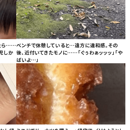
たら……
ベンチで休憩していると…遠方に違和感。その
児しか
後、近付いてきたモノに……「ぐぅわぁッッッ」「や
ばいよ…」