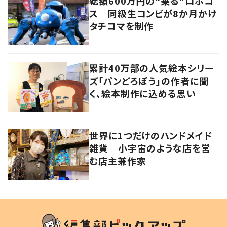
総額600万円の“乗る”ロボコ
ス 同級生コンビが8か月かけ
タチコマを制作
累計40万部の人気絵本シリー
ズ「パンどろぼう」の作者に聞
く、絵本制作に込める思い
世界に1つだけのハンドメイド
雑貨 小宇宙のような店を営
む店主兼作家