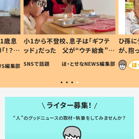
1歳息
小1から不登校、息子は「ギフテ
ひ孫に
「！？」
ッド」だった 父が“ウチ給食”を
が、抱
に「可愛
作り続ける理由とは #令和の親
「涙が
SNSで話題
ほ・とせなNEWS編集部
WS編集部
#令和の子
い」
ライター募集！
“人”のグッドニュースの取材・執筆をしてみませんか？