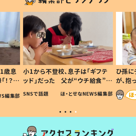
1歳息
小1から不登校、息子は「ギフテ
ひ孫に
「！？」
ッド」だった 父が“ウチ給食”を
が、抱
に「可愛
作り続ける理由とは #令和の親
「涙が
SNSで話題
ほ・とせなNEWS編集部
WS編集部
#令和の子
い」