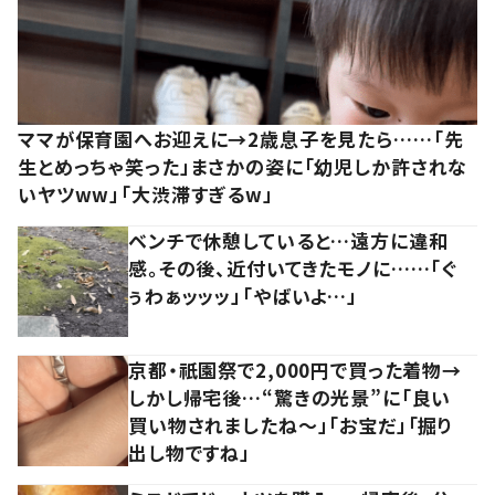
ママが保育園へお迎えに→2歳息子を見たら……「先
生とめっちゃ笑った」まさかの姿に「幼児しか許されな
いヤツww」「大渋滞すぎるw」
ベンチで休憩していると…遠方に違和
感。その後、近付いてきたモノに……「ぐ
ぅわぁッッッ」「やばいよ…」
京都・祇園祭で2,000円で買った着物→
しかし帰宅後…“驚きの光景”に「良い
買い物されましたね～」「お宝だ」「掘り
出し物ですね」