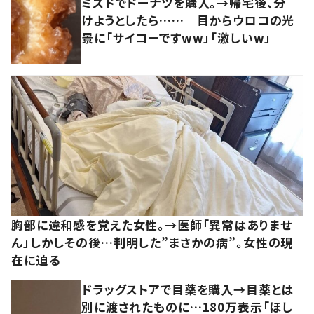
ミスドでドーナツを購入。→帰宅後、分
けようとしたら…… 目からウロコの光
景に「サイコーですww」「激しいw」
胸部に違和感を覚えた女性。→医師「異常はありませ
ん」しかしその後…判明した”まさかの病”。女性の現
在に迫る
ドラッグストアで目薬を購入→目薬とは
別に渡されたものに…180万表示「ほし