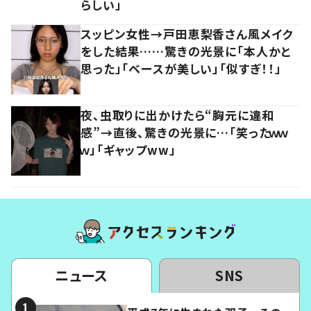
らしい」
スッピン女性→戸田恵梨香さん風メイク
をした結果……驚きの光景に「本人かと
思った」「ベースが美しい」「似すぎ！！」
夜、虫取りに出かけたら“胸元に違和
感”→直後、驚きの光景に…「笑ったｗｗ
ｗ」「ギャップww」
ニュース
SNS