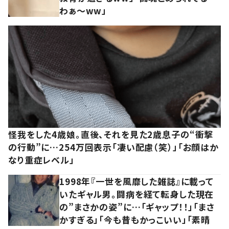
わぁ～ww」
怪我をした4歳娘。直後、それを見た2歳息子の“衝撃
の行動”に…254万回表示「凄い配慮（笑）」「お顔はか
なり重症レベル」
1998年『一世を風靡した雑誌』に載って
いたギャル男。闘病を経て転身した現在
の”まさかの姿”に…「ギャップ！！」「まさ
かすぎる」「今も昔もかっこいい」「素晴