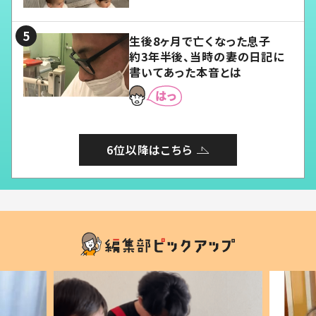
る」
生後8ヶ月で亡くなった息子
約3年半後、当時の妻の日記に
書いてあった本音とは
6位以降はこちら