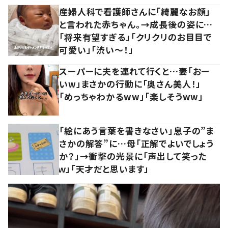
産婦人科で看護師さんに「綺麗なお顔」
と言われた赤ちゃん。→成長後の姿に…
「将来有望すぎる」「クリクリのお目目で
可愛い」「渋い～！」
スーパーに夫を連れて行くと…妻「おー
いw」まさかの行動に「奥さん美人！」
「めっちゃわかるww」「楽しそうww」
「絵にあう言葉を書きなさい」息子の”ま
さかの解答”に…母「正解でよいでしょう
か？」→衝撃の光景に「声出して笑った
ｗ」「天才だと思います」