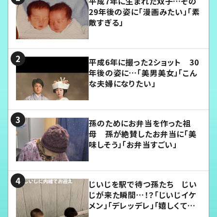
平成7年に生まれた双子…その
29年後の姿に「漫画みたい」「素
敵すぎる」
平成6年に撮った2ショット 30
年後の姿に…「美男美女」「こん
な夫婦になりたい」
孫のためにお弁当を作った祖
母 孫が絶賛したお弁当に「美
味しそう」「お弁当すごい」
じいじを駅で待つ孫たち じい
じが来た瞬間…！？「じいじイケ
メン」「デレッデレ」「嬉しくて可
愛くてたまらない」「幸せになれ