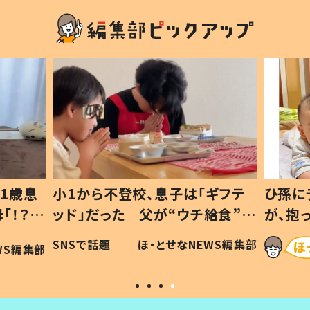
1歳息
小1から不登校、息子は「ギフテ
ひ孫に
「！？」
ッド」だった 父が“ウチ給食”を
が、抱
に「可愛
作り続ける理由とは #令和の親
「涙が
SNSで話題
ほ・とせなNEWS編集部
WS編集部
#令和の子
い」