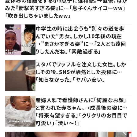
夏休みの宿題をする小5息子に違和感。→直後、母が
みた『衝撃的すぎる姿』に…「息子くんサイコーww」
「吹き出しちゃいましたww」
中学生の時に出会うも“別々の道を歩
んでいた”男女。しかし10年後の現在
→”まさかすぎる姿”に…「2人とも遠回
りしたんだね」「素敵過ぎる」
スタバでワッフルを注文した女性。しか
しその後、SNSが騒然とした投稿に…
「知らなかった」「ヤバい安い」
産婦人科で看護師さんに「綺麗なお顔」
と言われた赤ちゃん。→成長後の姿に…
「将来有望すぎる」「クリクリのお目目で
可愛い」「渋い～！」