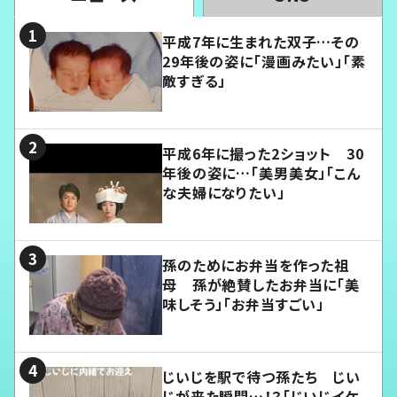
平成7年に生まれた双子…その
29年後の姿に「漫画みたい」「素
敵すぎる」
平成6年に撮った2ショット 30
年後の姿に…「美男美女」「こん
な夫婦になりたい」
孫のためにお弁当を作った祖
母 孫が絶賛したお弁当に「美
味しそう」「お弁当すごい」
じいじを駅で待つ孫たち じい
じが来た瞬間…！？「じいじイケ