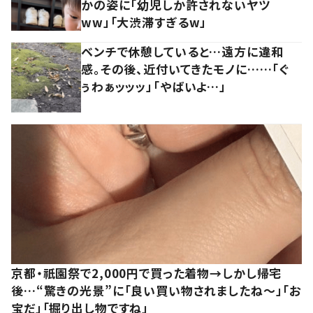
かの姿に「幼児しか許されないヤツ
ww」「大渋滞すぎるw」
ベンチで休憩していると…遠方に違和
感。その後、近付いてきたモノに……「ぐ
ぅわぁッッッ」「やばいよ…」
京都・祇園祭で2,000円で買った着物→しかし帰宅
後…“驚きの光景”に「良い買い物されましたね～」「お
宝だ」「掘り出し物ですね」