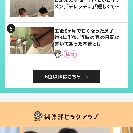
メン」「デレッデレ」「嬉しくて可
愛くてたまらない」「幸せになれ
る」
生後8ヶ月で亡くなった息子
約3年半後、当時の妻の日記に
書いてあった本音とは
6位以降はこちら