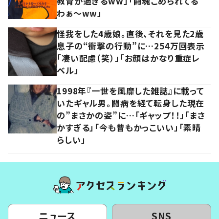
教育が過ぎるww」「闘魂こめられてる
わぁ～ww」
怪我をした4歳娘。直後、それを見た2歳
息子の“衝撃の行動”に…254万回表示
「凄い配慮（笑）」「お顔はかなり重症レ
ベル」
1998年『一世を風靡した雑誌』に載って
いたギャル男。闘病を経て転身した現在
の”まさかの姿”に…「ギャップ！！」「まさ
かすぎる」「今も昔もかっこいい」「素晴
らしい」
ニュース
SNS