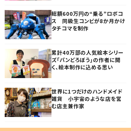
総額600万円の“乗る”ロボコ
ス 同級生コンビが8か月かけ
タチコマを制作
累計40万部の人気絵本シリー
ズ「パンどろぼう」の作者に聞
く、絵本制作に込める思い
世界に1つだけのハンドメイド
雑貨 小宇宙のような店を営
む店主兼作家