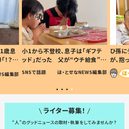
1歳息
小1から不登校、息子は「ギフテ
ひ孫に
「！？」
ッド」だった 父が“ウチ給食”を
が、抱
に「可愛
作り続ける理由とは #令和の親
「涙が
SNSで話題
ほ・とせなNEWS編集部
WS編集部
#令和の子
い」
ライター募集！
“人”のグッドニュースの取材・執筆をしてみませんか？