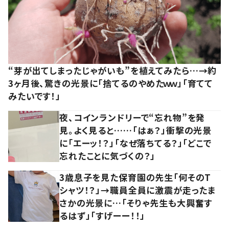
“芽が出てしまったじゃがいも”を植えてみたら…→約
3ヶ月後、驚きの光景に「捨てるのやめたｗｗ」「育てて
みたいです！」
夜、コインランドリーで“忘れ物”を発
見。よく見ると……「はぁ？」衝撃の光景
に「エーッ！？」「なぜ落ちてる？」「どこで
忘れたことに気づくの？」
3歳息子を見た保育園の先生「何そのT
シャツ！？」→職員全員に激震が走ったま
さかの光景に…「そりゃ先生も大興奮す
るはず」「すげーー！！」