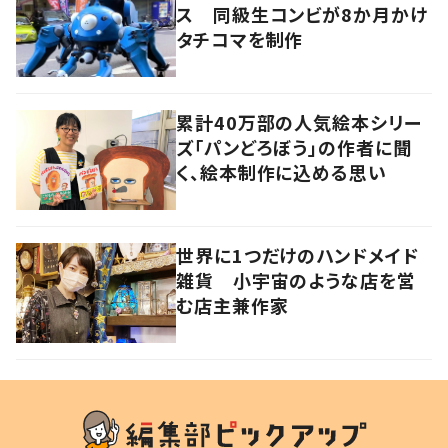
ス 同級生コンビが8か月かけ
タチコマを制作
累計40万部の人気絵本シリー
ズ「パンどろぼう」の作者に聞
く、絵本制作に込める思い
世界に1つだけのハンドメイド
雑貨 小宇宙のような店を営
む店主兼作家