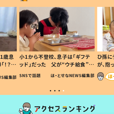
1歳息
小1から不登校、息子は「ギフテ
ひ孫に
「！？」
ッド」だった 父が“ウチ給食”を
が、抱
に「可愛
作り続ける理由とは #令和の親
「涙が
SNSで話題
ほ・とせなNEWS編集部
WS編集部
#令和の子
い」