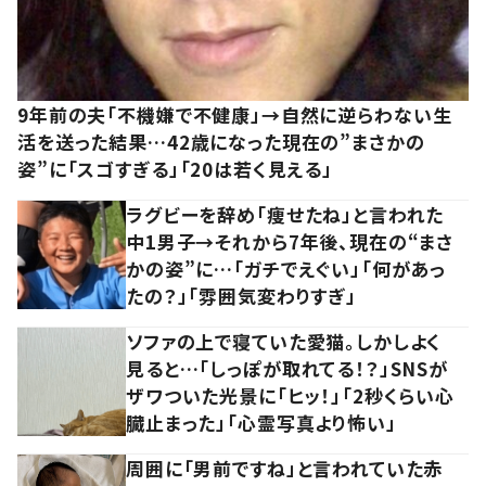
9年前の夫「不機嫌で不健康」→自然に逆らわない生
活を送った結果…42歳になった現在の”まさかの
姿”に「スゴすぎる」「20は若く見える」
ラグビーを辞め「痩せたね」と言われた
中1男子→それから7年後、現在の“まさ
かの姿”に…「ガチでえぐい」「何があっ
たの？」「雰囲気変わりすぎ」
ソファの上で寝ていた愛猫。しかしよく
見ると…「しっぽが取れてる！？」SNSが
ザワついた光景に「ヒッ！」「2秒くらい心
臓止まった」「心霊写真より怖い」
周囲に「男前ですね」と言われていた赤