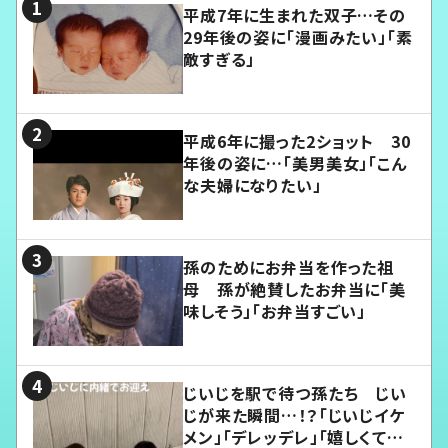
平成7年に生まれた双子…その
29年後の姿に「漫画みたい」「素
敵すぎる」
平成6年に撮った2ショット 30
年後の姿に…「美男美女」「こん
な夫婦になりたい」
孫のためにお弁当を作った祖
母 孫が絶賛したお弁当に「美
味しそう」「お弁当すごい」
じいじを駅で待つ孫たち じい
じが来た瞬間…！？「じいじイケ
メン」「デレッデレ」「嬉しくて可