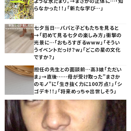
ような水たまり。→まさかの正体に…「知
らなかった！！」「新たな学び…」
七夕当日…パパと子どもたちを見ると
→「初めて見る七夕の楽しみ方」衝撃の
光景に…「おもろすぎるwww」「そうい
うイベントだっけ？w」「どこの星の文化
ですか？」
担任の先生との面談前…高3娘「ただい
ま」→直後……母が受け取った”まさか
のモノ”に「生き抜く力に100万点！」「シ
ゴデキ！！」「将来めっちゃ出世しそう」