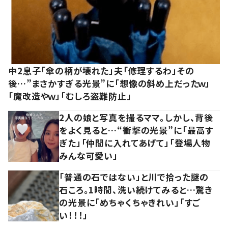
中2息子「傘の柄が壊れた」夫「修理するわ」その
後…”まさかすぎる光景”に「想像の斜め上だったｗ」
「魔改造やｗ」「むしろ盗難防止」
2人の娘と写真を撮るママ。しかし、背後
をよく見ると…“衝撃の光景”に「最高す
ぎた」「仲間に入れてあげて」「登場人物
みんな可愛い」
「普通の石ではない」と川で拾った謎の
石ころ。1時間、洗い続けてみると…驚き
の光景に「めちゃくちゃきれい」「すご
い！！！」