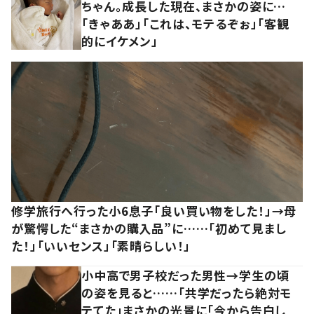
ちゃん。成長した現在、まさかの姿に…
「きゃああ」「これは、モテるぞぉ」「客観
的にイケメン」
修学旅行へ行った小6息子「良い買い物をした！」→母
が驚愕した“まさかの購入品”に……「初めて見まし
た！」「いいセンス」「素晴らしい！」
小中高で男子校だった男性→学生の頃
の姿を見ると……「共学だったら絶対モ
テてた」まさかの光景に「今から告白し