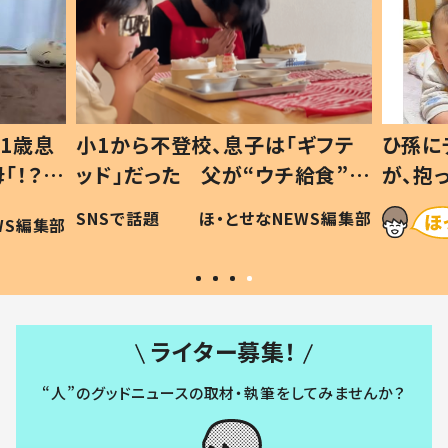
1歳息
小1から不登校、息子は「ギフテ
ひ孫に
「！？」
ッド」だった 父が“ウチ給食”を
が、抱
に「可愛
作り続ける理由とは #令和の親
「涙が
SNSで話題
ほ・とせなNEWS編集部
WS編集部
#令和の子
い」
ライター募集！
“人”のグッドニュースの取材・執筆をしてみませんか？