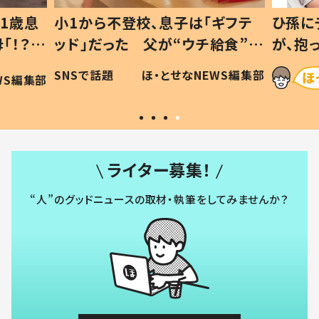
1歳息
小1から不登校、息子は「ギフテ
ひ孫に
「！？」
ッド」だった 父が“ウチ給食”を
が、抱
に「可愛
作り続ける理由とは #令和の親
「涙が
SNSで話題
ほ・とせなNEWS編集部
WS編集部
#令和の子
い」
ライター募集！
“人”のグッドニュースの取材・執筆をしてみませんか？