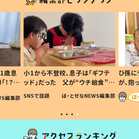
1歳息
小1から不登校、息子は「ギフテ
ひ孫に
「！？」
ッド」だった 父が“ウチ給食”を
が、抱
に「可愛
作り続ける理由とは #令和の親
「涙が
SNSで話題
ほ・とせなNEWS編集部
WS編集部
#令和の子
い」