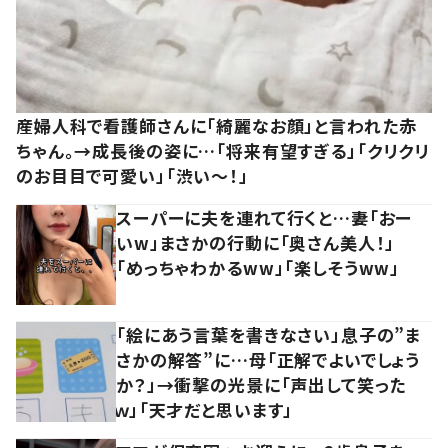
産婦人科で看護師さんに「綺麗なお顔」と言われた赤
ちゃん。→成長後の姿に…「将来有望すぎる」「クリクリ
のお目目で可愛い」「渋い～！」
スーパーに夫を連れて行くと…妻「おー
いw」まさかの行動に「奥さん美人！」
「めっちゃわかるww」「楽しそうww」
「絵にあう言葉を書きなさい」息子の”ま
さかの解答”に…母「正解でよいでしょう
か？」→衝撃の光景に「声出して笑った
ｗ」「天才だと思います」