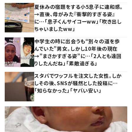
夏休みの宿題をする小5息子に違和感。
→直後、母がみた『衝撃的すぎる姿』
に…「息子くんサイコーww」「吹き出し
ちゃいましたww」
中学生の時に出会うも“別々の道を歩
んでいた”男女。しかし10年後の現在
→”まさかすぎる姿”に…「2人とも遠回
りしたんだね」「素敵過ぎる」
スタバでワッフルを注文した女性。しか
しその後、SNSが騒然とした投稿に…
「知らなかった」「ヤバい安い」