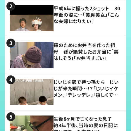
平成6年に撮った2ショット 30
年後の姿に…「美男美女」「こん
な夫婦になりたい」
孫のためにお弁当を作った祖
母 孫が絶賛したお弁当に「美
味しそう」「お弁当すごい」
じいじを駅で待つ孫たち じい
じが来た瞬間…！？「じいじイケ
メン」「デレッデレ」「嬉しくて可
愛くてたまらない」「幸せになれ
る」
生後8ヶ月で亡くなった息子
約3年半後、当時の妻の日記に