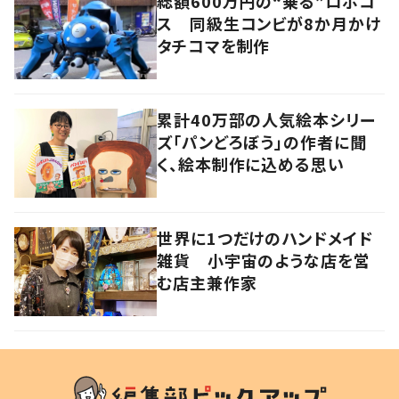
総額600万円の“乗る”ロボコ
ス 同級生コンビが8か月かけ
タチコマを制作
累計40万部の人気絵本シリー
ズ「パンどろぼう」の作者に聞
く、絵本制作に込める思い
世界に1つだけのハンドメイド
雑貨 小宇宙のような店を営
む店主兼作家