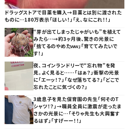
ドラッグストアで目薬を購入→目薬とは別に渡された
ものに…180万表示「ほしい！」「え、なにこれ！！」
“芽が出てしまったじゃがいも”を植えて
みたら…→約3ヶ月後、驚きの光景に
「捨てるのやめたｗｗ」「育ててみたいで
す！」
夜、コインランドリーで“忘れ物”を発
見。よく見ると……「はぁ？」衝撃の光景
に「エーッ！？」「なぜ落ちてる？」「どこで
忘れたことに気づくの？」
3歳息子を見た保育園の先生「何そのT
シャツ！？」→職員全員に激震が走ったま
さかの光景に…「そりゃ先生も大興奮す
るはず」「すげーー！！」