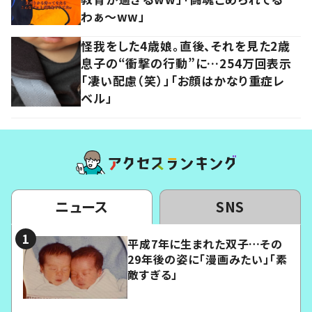
わぁ～ww」
怪我をした4歳娘。直後、それを見た2歳
息子の“衝撃の行動”に…254万回表示
「凄い配慮（笑）」「お顔はかなり重症レ
ベル」
ニュース
SNS
平成7年に生まれた双子…その
29年後の姿に「漫画みたい」「素
敵すぎる」