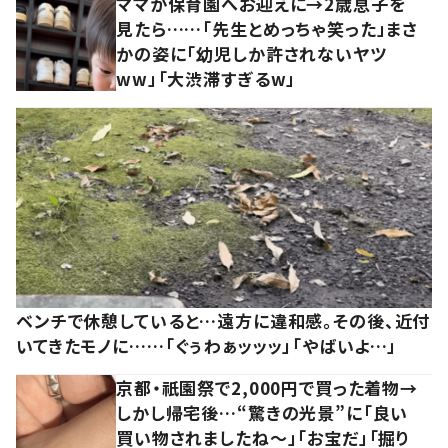
ママが保育園へお迎えに→2歳息子を
見たら……「先生とめっちゃ笑った」まさ
かの姿に「幼児しか許されないヤツ
ww」「大渋滞すぎるw」
ベンチで休憩していると…遠方に違和感。その後、近付
いてきたモノに……「ぐぅわぁッッッ」「やばいよ…」
京都・祇園祭で2,000円で買った着物→
しかし帰宅後…“驚きの光景”に「良い
買い物されましたね～」「お宝だ」「掘り