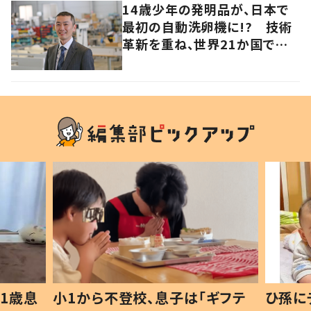
14歳少年の発明品が、日本で
最初の自動洗卵機に!? 技術
革新を重ね、世界21か国で稼
働中
1歳息
小1から不登校、息子は「ギフテ
ひ孫に