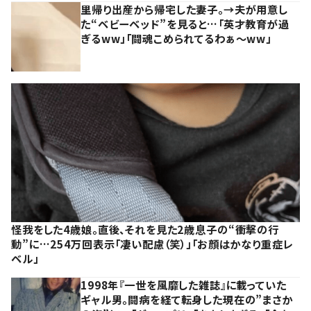
里帰り出産から帰宅した妻子。→夫が用意し
た“ベビーベッド”を見ると…「英才教育が過
ぎるww」「闘魂こめられてるわぁ～ww」
怪我をした4歳娘。直後、それを見た2歳息子の“衝撃の行
動”に…254万回表示「凄い配慮（笑）」「お顔はかなり重症レ
ベル」
1998年『一世を風靡した雑誌』に載っていた
ギャル男。闘病を経て転身した現在の”まさか