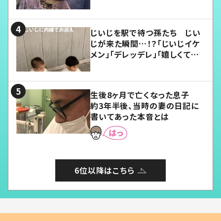
じいじを駅で待つ孫たち じい
じが来た瞬間…！？「じいじイケ
メン」「デレッデレ」「嬉しくて可
愛くてたまらない」「幸せになれ
る」
生後8ヶ月で亡くなった息子
約3年半後、当時の妻の日記に
書いてあった本音とは
6位以降はこちら