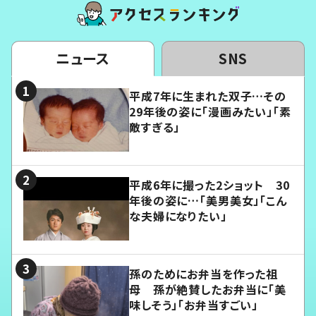
ニュース
SNS
平成7年に生まれた双子…その
29年後の姿に「漫画みたい」「素
敵すぎる」
平成6年に撮った2ショット 30
年後の姿に…「美男美女」「こん
な夫婦になりたい」
孫のためにお弁当を作った祖
母 孫が絶賛したお弁当に「美
味しそう」「お弁当すごい」