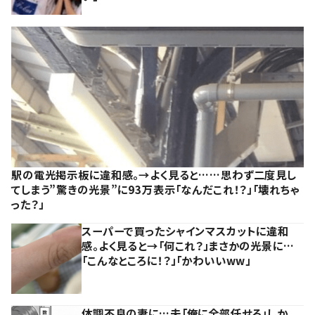
駅の電光掲示板に違和感。→よく見ると……思わず二度見し
てしまう”驚きの光景”に93万表示「なんだこれ！？」「壊れちゃ
った？」
スーパーで買ったシャインマスカットに違和
感。よく見ると→「何これ？」まさかの光景に…
「こんなところに！？」「かわいいww」
体調不良の妻に…夫「俺に全部任せろ」しか