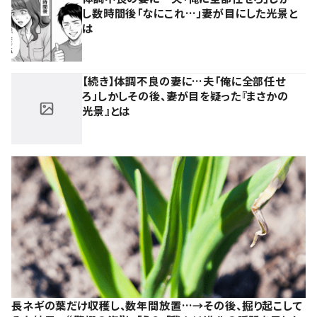
し数時間後「なにこれ…」妻が目にした光景と
は
【続き】体調不良の妻に…夫「俺に全部任せ
ろ」しかしその後、妻が目を疑った『まさかの
光景』とは
長ネギの葉だけ収穫し、数年間放置…→その後、掘り起こして