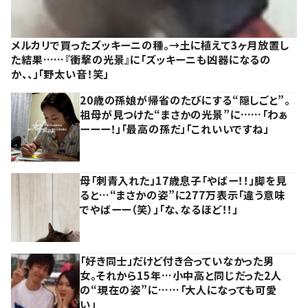
メルカリで買ったズッキーニの種。→土に植えて3ヶ月放置し
た結果……『衝撃の光景』に「ズッキーニも凶器になるの
か、、」「野太い音！笑」
20歳の孫娘が帰省のたびにする“隠しごと”。
祖母が見つけた“まさかの光景”に……「わぁ
ーーー！」「最高の孫だ」「これいいですね」
母「刺青入れた」17歳息子「やばー！！」脚を見
ると…“まさかの姿”に277万表示「違う意味
でやばーー（笑）」「な、なるほど！！」
「好き同士」だけど付き合っていなかった男
女。それから15年…小中高と同じだった2人
の“現在の姿”に……「大人になっても可愛
い」