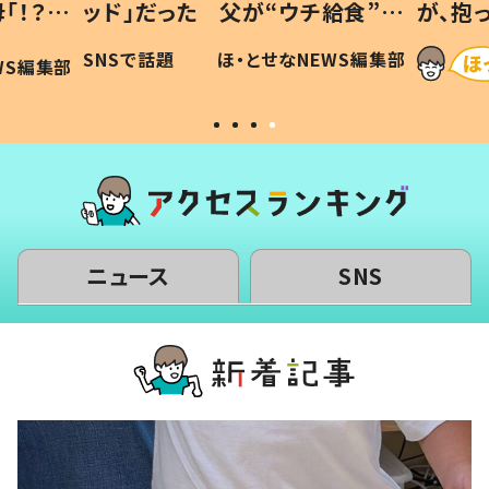
「！？」
ッド」だった 父が“ウチ給食”を
が、抱
に「可愛
作り続ける理由とは #令和の親
「涙が
SNSで話題
ほ・とせなNEWS編集部
WS編集部
#令和の子
い」
ニュース
SNS