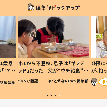
1歳息
小1から不登校、息子は「ギフテ
ひ孫に
「！？」
ッド」だった 父が“ウチ給食”を
が、抱
に「可愛
作り続ける理由とは #令和の親
「涙が
SNSで話題
ほ・とせなNEWS編集部
WS編集部
#令和の子
い」