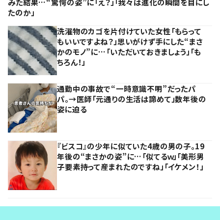
みた結果…“驚愕の姿”に「え？」「我々は進化の瞬間を目にし
たのか」
洗濯物のカゴを片付けていた女性「もらって
もいいですよね？」思いがけず手にした“まさ
かのモノ”に…「いただいておきましょう」「も
ちろん！」
通勤中の事故で“一時意識不明”だったパ
パ。→医師「元通りの生活は諦めて」数年後の
姿に迫る
『ビスコ』の少年に似ていた4歳の男の子。19
年後の“まさかの姿”に…「似てるｗ」「美形男
子要素持って産まれたのですね」「イケメン！」