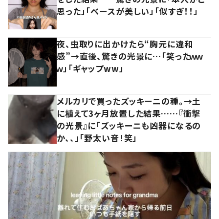
思った」「ベースが美しい」「似すぎ！！」
夜、虫取りに出かけたら“胸元に違和
感”→直後、驚きの光景に…「笑ったｗｗ
ｗ」「ギャップww」
メルカリで買ったズッキーニの種。→土
に植えて3ヶ月放置した結果……『衝撃
の光景』に「ズッキーニも凶器になるの
か、、」「野太い音！笑」