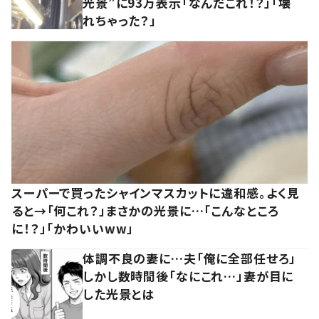
光景”に93万表示「なんだこれ！？」「壊
れちゃった？」
スーパーで買ったシャインマスカットに違和感。よく見
ると→「何これ？」まさかの光景に…「こんなところ
に！？」「かわいいww」
体調不良の妻に…夫「俺に全部任せろ」
しかし数時間後「なにこれ…」妻が目に
した光景とは