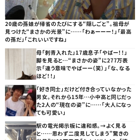
20歳の孫娘が帰省のたびにする“隠しごと”。祖母が
見つけた“まさかの光景”に……「わぁーーー！」「最高
の孫だ」「これいいですね」
母「刺青入れた」17歳息子「やばー！！」
脚を見ると…“まさかの姿”に277万表
示「違う意味でやばーー（笑）」「な、なる
ほど！！」
「好き同士」だけど付き合っていなかった
男女。それから15年…小中高と同じだっ
た2人の“現在の姿”に……「大人になっ
ても可愛い」
駅の電光掲示板に違和感。→よく見る
と……思わず二度見してしまう”驚きの