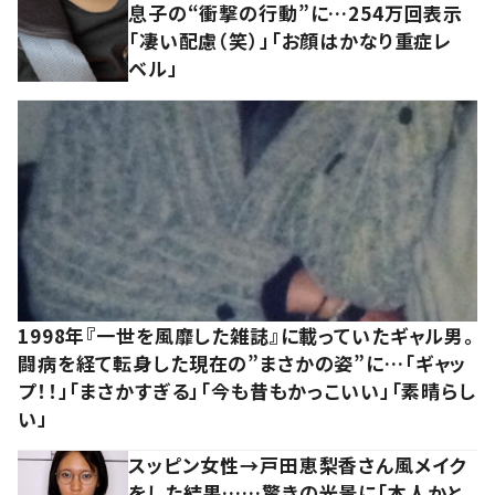
息子の“衝撃の行動”に…254万回表示
「凄い配慮（笑）」「お顔はかなり重症レ
ベル」
1998年『一世を風靡した雑誌』に載っていたギャル男。
闘病を経て転身した現在の”まさかの姿”に…「ギャッ
プ！！」「まさかすぎる」「今も昔もかっこいい」「素晴らし
い」
スッピン女性→戸田恵梨香さん風メイク
をした結果……驚きの光景に「本人かと