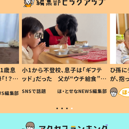
1歳息
小1から不登校、息子は「ギフテ
ひ孫に
「！？」
ッド」だった 父が“ウチ給食”を
が、抱
に「可愛
作り続ける理由とは #令和の親
「涙が
SNSで話題
ほ・とせなNEWS編集部
WS編集部
#令和の子
い」