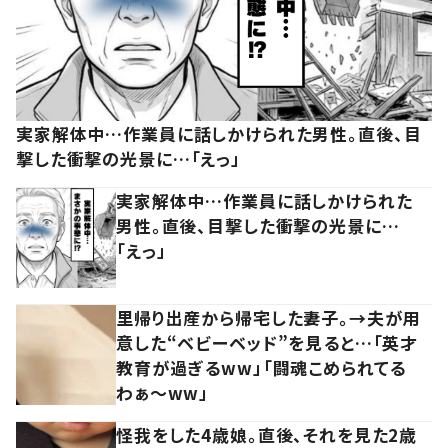
実家解体中…作業員に話しかけられた男性。直後、目
撃した衝撃の光景に…「えっ」
実家解体中…作業員に話しかけられた
男性。直後、目撃した衝撃の光景に…
「えっ」
里帰り出産から帰宅した妻子。→夫が用
意した“ベビーベッド”を見ると…「英才
教育が過ぎるww」「闘魂こめられてる
わぁ～ww」
怪我をした4歳娘。直後、それを見た2歳