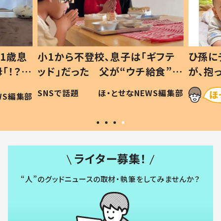
1歳息
小1から不登校、息子は「ギフテ
ひ孫に
「！？」
ッド」だった 父が“ウチ給食”を
が、抱
に「可愛
作り続ける理由とは #令和の親
「涙が
SNSで話題
ほ・とせなNEWS編集部
WS編集部
#令和の子
い」
ライター募集！
“人”のグッドニュースの取材・執筆をしてみませんか？