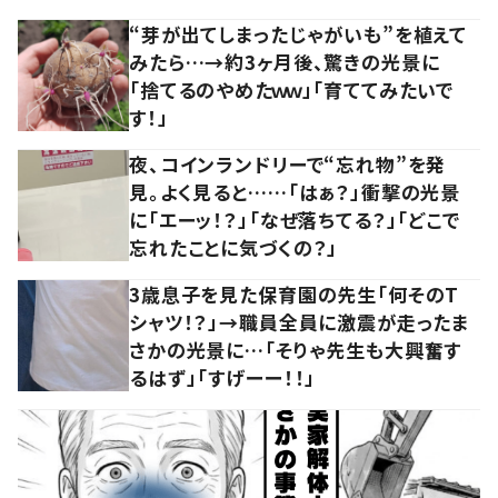
“芽が出てしまったじゃがいも”を植えて
みたら…→約3ヶ月後、驚きの光景に
「捨てるのやめたｗｗ」「育ててみたいで
す！」
夜、コインランドリーで“忘れ物”を発
見。よく見ると……「はぁ？」衝撃の光景
に「エーッ！？」「なぜ落ちてる？」「どこで
忘れたことに気づくの？」
3歳息子を見た保育園の先生「何そのT
シャツ！？」→職員全員に激震が走ったま
さかの光景に…「そりゃ先生も大興奮す
るはず」「すげーー！！」