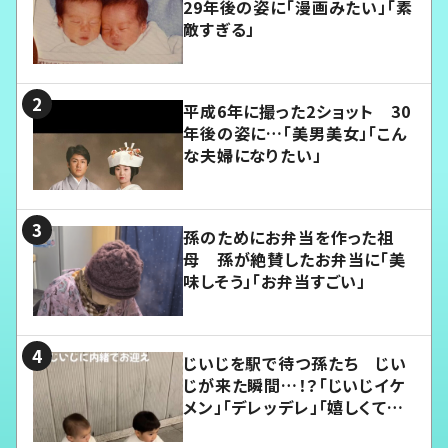
29年後の姿に「漫画みたい」「素
敵すぎる」
平成6年に撮った2ショット 30
年後の姿に…「美男美女」「こん
な夫婦になりたい」
孫のためにお弁当を作った祖
母 孫が絶賛したお弁当に「美
味しそう」「お弁当すごい」
じいじを駅で待つ孫たち じい
じが来た瞬間…！？「じいじイケ
メン」「デレッデレ」「嬉しくて可
愛くてたまらない」「幸せになれ