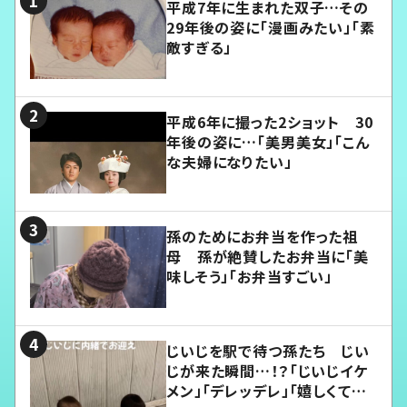
平成7年に生まれた双子…その
29年後の姿に「漫画みたい」「素
敵すぎる」
平成6年に撮った2ショット 30
年後の姿に…「美男美女」「こん
な夫婦になりたい」
孫のためにお弁当を作った祖
母 孫が絶賛したお弁当に「美
味しそう」「お弁当すごい」
じいじを駅で待つ孫たち じい
じが来た瞬間…！？「じいじイケ
メン」「デレッデレ」「嬉しくて可