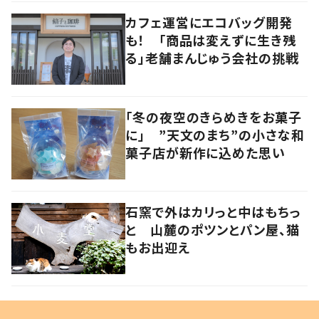
カフェ運営にエコバッグ開発
も！ 「商品は変えずに生き残
る」老舗まんじゅう会社の挑戦
「冬の夜空のきらめきをお菓子
に」 ”天文のまち”の小さな和
菓子店が新作に込めた思い
石窯で外はカリっと中はもちっ
と 山麓のポツンとパン屋、猫
もお出迎え