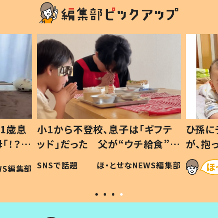
1歳息
小1から不登校、息子は「ギフテ
ひ孫に
「！？」
ッド」だった 父が“ウチ給食”を
が、抱
に「可愛
作り続ける理由とは #令和の親
「涙が
SNSで話題
ほ・とせなNEWS編集部
WS編集部
#令和の子
い」