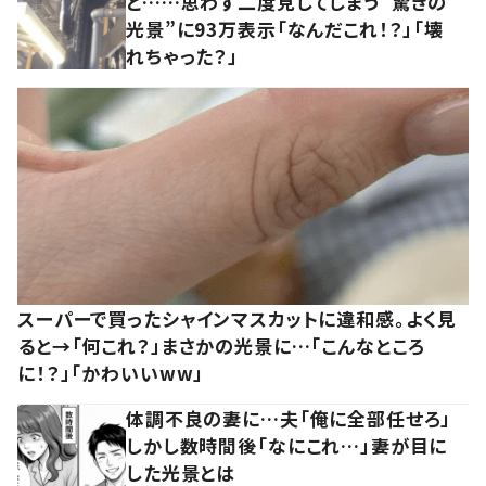
と……思わず二度見してしまう”驚きの
光景”に93万表示「なんだこれ！？」「壊
れちゃった？」
スーパーで買ったシャインマスカットに違和感。よく見
ると→「何これ？」まさかの光景に…「こんなところ
に！？」「かわいいww」
体調不良の妻に…夫「俺に全部任せろ」
しかし数時間後「なにこれ…」妻が目に
した光景とは