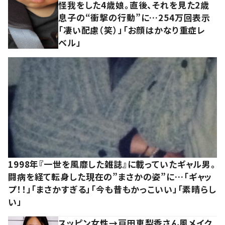
怪我をした4歳娘。直後、それを見た2歳
息子の“衝撃の行動”に…254万回表示
「凄い配慮（笑）」「お顔はかなり重症レ
ベル」
1998年『一世を風靡した雑誌』に載っていたギャル男。
闘病を経て転身した現在の”まさかの姿”に…「ギャッ
プ！！」「まさかすぎる」「今も昔もかっこいい」「素晴らし
い」
スッピン女性→戸田恵梨香さん風メイク