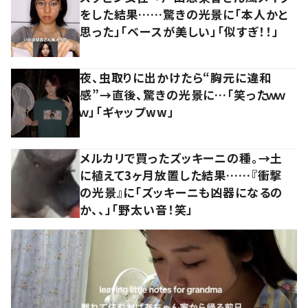
をした結果……驚きの光景に「本人かと
思った」「ベースが美しい」「似すぎ！！」
夜、虫取りに出かけたら“胸元に違和
感”→直後、驚きの光景に…「笑ったｗｗ
ｗ」「ギャップww」
メルカリで買ったズッキーニの種。→土
に植えて3ヶ月放置した結果……『衝撃
の光景』に「ズッキーニも凶器になるの
か、、」「野太い音！笑」