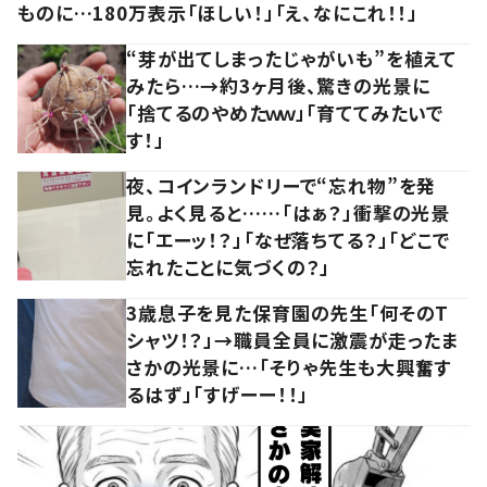
ものに…180万表示「ほしい！」「え、なにこれ！！」
“芽が出てしまったじゃがいも”を植えて
みたら…→約3ヶ月後、驚きの光景に
「捨てるのやめたｗｗ」「育ててみたいで
す！」
夜、コインランドリーで“忘れ物”を発
見。よく見ると……「はぁ？」衝撃の光景
に「エーッ！？」「なぜ落ちてる？」「どこで
忘れたことに気づくの？」
3歳息子を見た保育園の先生「何そのT
シャツ！？」→職員全員に激震が走ったま
さかの光景に…「そりゃ先生も大興奮す
るはず」「すげーー！！」