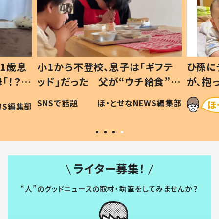
1歳息
小1から不登校、息子は「ギフテ
ひ孫に
「！？」
ッド」だった 父が“ウチ給食”を
が、抱
に「可愛
作り続ける理由とは #令和の親
「涙が
SNSで話題
ほ・とせなNEWS編集部
WS編集部
#令和の子
い」
ライター募集！
“人”のグッドニュースの取材・執筆をしてみませんか？