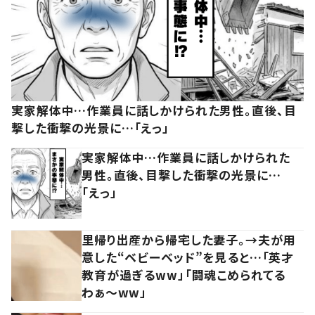
実家解体中…作業員に話しかけられた男性。直後、目
撃した衝撃の光景に…「えっ」
実家解体中…作業員に話しかけられた
男性。直後、目撃した衝撃の光景に…
「えっ」
里帰り出産から帰宅した妻子。→夫が用
意した“ベビーベッド”を見ると…「英才
教育が過ぎるww」「闘魂こめられてる
わぁ～ww」