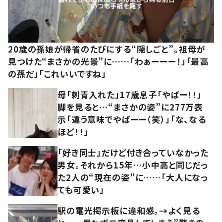
20歳の孫娘が帰省のたびにする“隠しごと”。祖母が
見つけた“まさかの光景”に……「わぁーーー！」「最高
の孫だ」「これいいですね」
母「刺青入れた」17歳息子「やばー！！」
脚を見ると…“まさかの姿”に277万表
示「違う意味でやばーー（笑）」「な、なる
ほど！！」
「好き同士」だけど付き合っていなかった
男女。それから15年…小中高と同じだっ
た2人の“現在の姿”に……「大人になっ
ても可愛い」
駅の電光掲示板に違和感。→よく見る