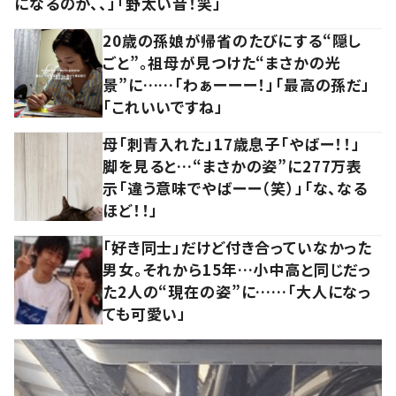
になるのか、、」「野太い音！笑」
20歳の孫娘が帰省のたびにする“隠し
ごと”。祖母が見つけた“まさかの光
景”に……「わぁーーー！」「最高の孫だ」
「これいいですね」
母「刺青入れた」17歳息子「やばー！！」
脚を見ると…“まさかの姿”に277万表
示「違う意味でやばーー（笑）」「な、なる
ほど！！」
「好き同士」だけど付き合っていなかった
男女。それから15年…小中高と同じだっ
た2人の“現在の姿”に……「大人になっ
ても可愛い」