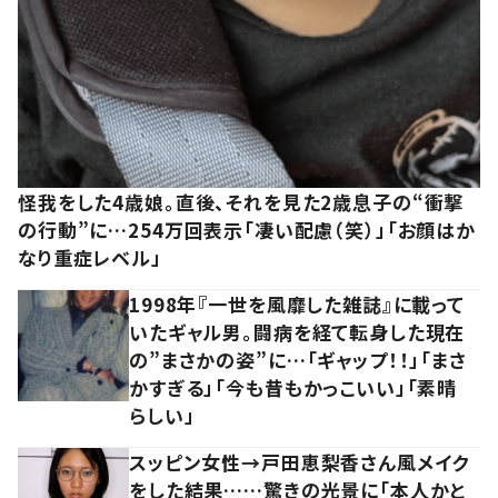
怪我をした4歳娘。直後、それを見た2歳息子の“衝撃
の行動”に…254万回表示「凄い配慮（笑）」「お顔はか
なり重症レベル」
1998年『一世を風靡した雑誌』に載って
いたギャル男。闘病を経て転身した現在
の”まさかの姿”に…「ギャップ！！」「まさ
かすぎる」「今も昔もかっこいい」「素晴
らしい」
スッピン女性→戸田恵梨香さん風メイク
をした結果……驚きの光景に「本人かと