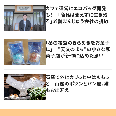
カフェ運営にエコバッグ開発
も！ 「商品は変えずに生き残
る」老舗まんじゅう会社の挑戦
「冬の夜空のきらめきをお菓子
に」 ”天文のまち”の小さな和
菓子店が新作に込めた思い
石窯で外はカリっと中はもちっ
と 山麓のポツンとパン屋、猫
もお出迎え