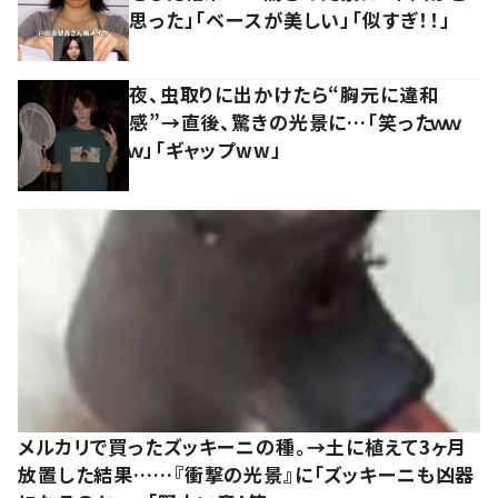
思った」「ベースが美しい」「似すぎ！！」
夜、虫取りに出かけたら“胸元に違和
感”→直後、驚きの光景に…「笑ったｗｗ
ｗ」「ギャップww」
メルカリで買ったズッキーニの種。→土に植えて3ヶ月
放置した結果……『衝撃の光景』に「ズッキーニも凶器