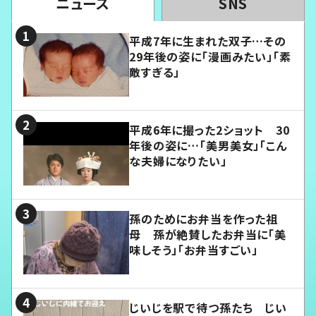
ニュース
SNS
平成7年に生まれた双子…その
29年後の姿に「漫画みたい」「素
敵すぎる」
平成6年に撮った2ショット 30
年後の姿に…「美男美女」「こん
な夫婦になりたい」
孫のためにお弁当を作った祖
母 孫が絶賛したお弁当に「美
味しそう」「お弁当すごい」
じいじを駅で待つ孫たち じい