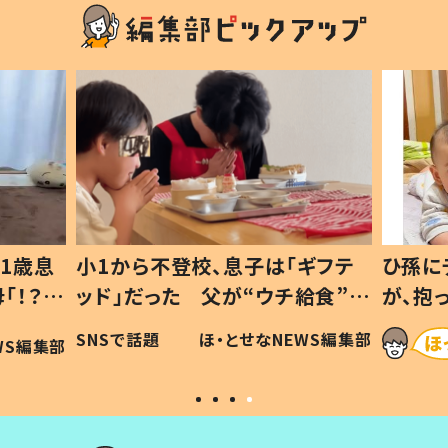
1歳息
小1から不登校、息子は「ギフテ
ひ孫に
「！？」
ッド」だった 父が“ウチ給食”を
が、抱
に「可愛
作り続ける理由とは #令和の親
「涙が
SNSで話題
ほ・とせなNEWS編集部
WS編集部
#令和の子
い」