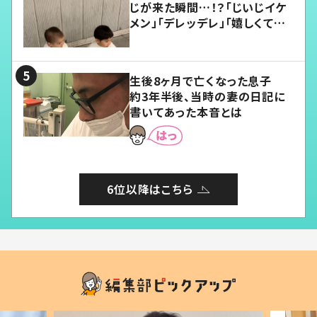
じが来た瞬間…！？「じいじイケ
メン」「デレッデレ」「嬉しくて可
愛くてたまらない」「幸せになれ
る」
生後8ヶ月で亡くなった息子
約3年半後、当時の妻の日記に
書いてあった本音とは
6位以降はこちら