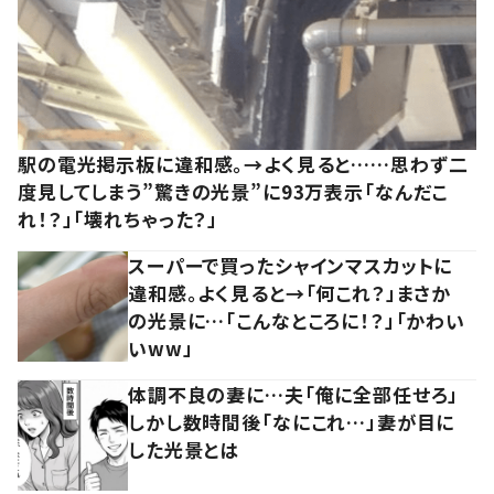
駅の電光掲示板に違和感。→よく見ると……思わず二
度見してしまう”驚きの光景”に93万表示「なんだこ
れ！？」「壊れちゃった？」
スーパーで買ったシャインマスカットに
違和感。よく見ると→「何これ？」まさか
の光景に…「こんなところに！？」「かわい
いww」
体調不良の妻に…夫「俺に全部任せろ」
しかし数時間後「なにこれ…」妻が目に
した光景とは