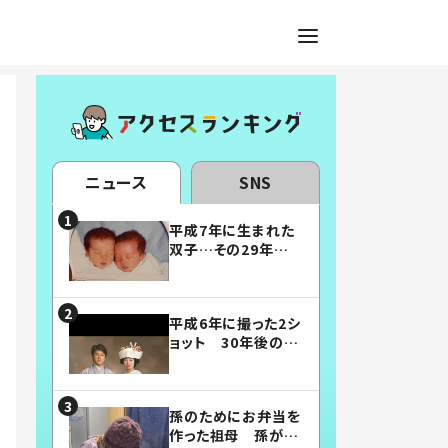
ニュース
SNS
平成7年に生まれた
双子…その29年後
の姿に「漫画みたい」
「素敵すぎる」
平成6年に撮った2シ
ョット 30年後の姿
に…「美男美女」「こ
んな夫婦になりた
い」
孫のためにお弁当を
作った祖母 孫が絶