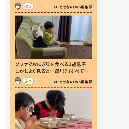
た本音とは
ほ・とせなNEWS編集部
ソファでおにぎりを食べる1歳息子
しかしよく見ると…母「！？」すべてを
察した母の投稿に「可愛いから許
ほ・とせなNEWS編集部
す！」「現行犯〜」