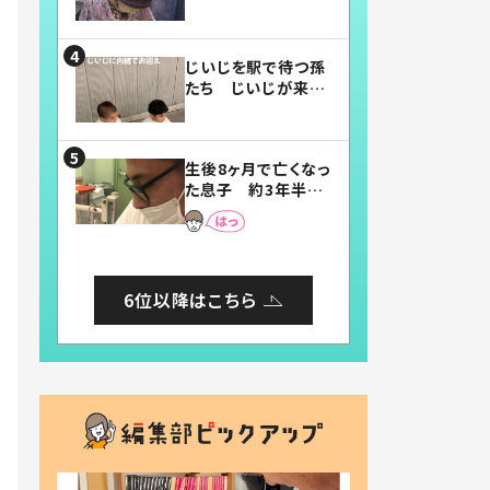
賛したお弁当に「美
味しそう」「お弁当す
ごい」
じいじを駅で待つ孫
たち じいじが来た
瞬間…！？「じいじイ
ケメン」「デレッデレ」
「嬉しくて可愛くてた
生後8ヶ月で亡くなっ
まらない」「幸せにな
た息子 約3年半
れる」
後、当時の妻の日記
に書いてあった本音
とは
6位以降はこちら