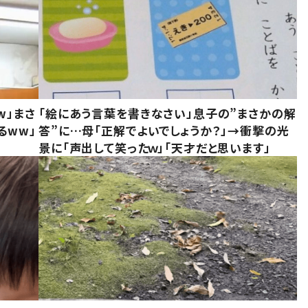
w」まさ
「絵にあう言葉を書きなさい」息子の”まさかの解
るww」
答”に…母「正解でよいでしょうか？」→衝撃の光
景に「声出して笑ったｗ」「天才だと思います」