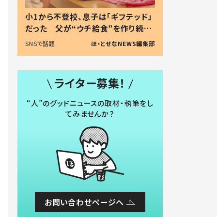
小1から不登校、息子は「ギフテッド」
だった 父が“ウチ給食”を作り続け
る理由とは #令和の親 #令和の子
SNSで話題
ほ・とせなNEWS編集部
ライター募集！
“人”のグッドニュースの取材・執筆をし
てみませんか？
お問い合わせページへ