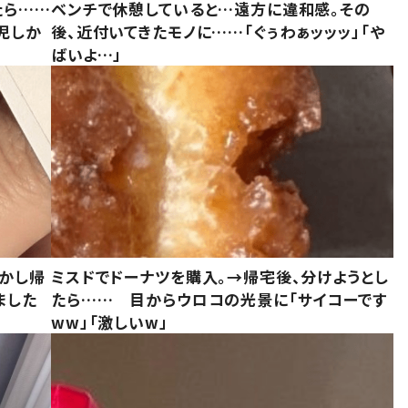
たら……
ベンチで休憩していると…遠方に違和感。その
児しか
後、近付いてきたモノに……「ぐぅわぁッッッ」「や
ばいよ…」
しかし帰
ミスドでドーナツを購入。→帰宅後、分けようとし
ました
たら…… 目からウロコの光景に「サイコーです
ww」「激しいw」