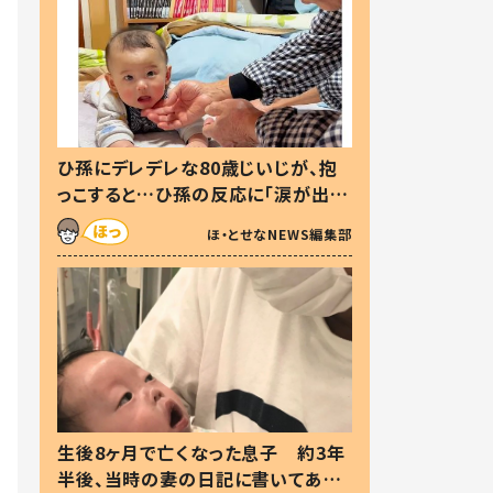
ひ孫にデレデレな80歳じいじが、抱
っこすると…ひ孫の反応に「涙が出ま
した」「可愛くて仕方ない」
ほ・とせなNEWS編集部
生後8ヶ月で亡くなった息子 約3年
半後、当時の妻の日記に書いてあっ