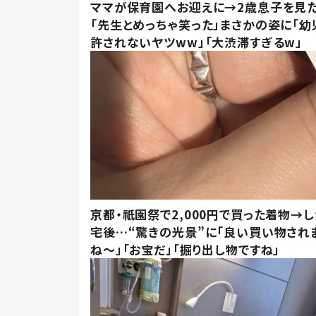
ママが保育園へお迎えに→2歳息子を見
「先生とめっちゃ笑った」まさかの姿に「幼
許されないヤツww」「大渋滞すぎるw」
京都・祇園祭で2,000円で買った着物→
宅後…“驚きの光景”に「良い買い物され
ね～」「お宝だ」「掘り出し物ですね」