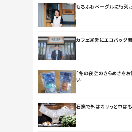
もちふわベーグルに行列、
カフェ運営にエコバッグ開
「冬の夜空のきらめきをお
い
石窯で外はカリっと中はも