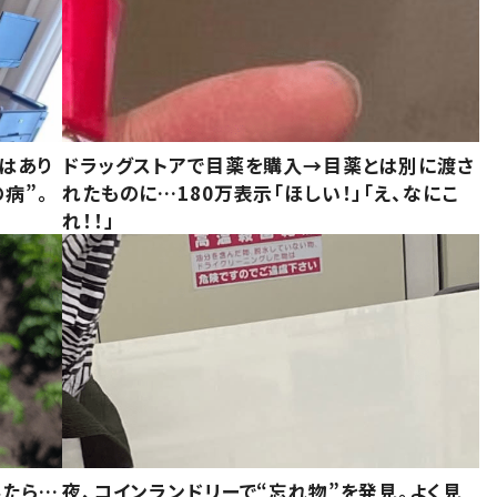
はあり
ドラッグストアで目薬を購入→目薬とは別に渡さ
病”。
れたものに…180万表示「ほしい！」「え、なにこ
れ！！」
みたら…
夜、コインランドリーで“忘れ物”を発見。よく見