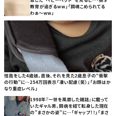
教育が過ぎるww」「闘魂こめられてる
わぁ～ww」
怪我をした4歳娘。直後、それを見た2歳息子の“衝撃
の行動”に…254万回表示「凄い配慮（笑）」「お顔はか
なり重症レベル」
1998年『一世を風靡した雑誌』に載って
いたギャル男。闘病を経て転身した現在
の”まさかの姿”に…「ギャップ！！」「まさ