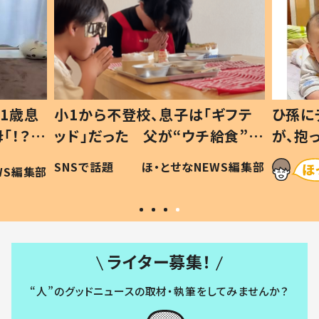
1歳息
小1から不登校、息子は「ギフテ
ひ孫に
「！？」
ッド」だった 父が“ウチ給食”を
が、抱
に「可愛
作り続ける理由とは #令和の親
「涙が
SNSで話題
ほ・とせなNEWS編集部
WS編集部
#令和の子
い」
ライター募集！
“人”のグッドニュースの取材・執筆をしてみませんか？