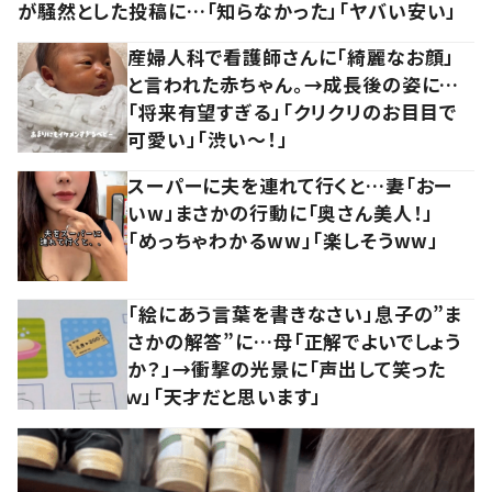
が騒然とした投稿に…「知らなかった」「ヤバい安い」
産婦人科で看護師さんに「綺麗なお顔」
と言われた赤ちゃん。→成長後の姿に…
「将来有望すぎる」「クリクリのお目目で
可愛い」「渋い～！」
スーパーに夫を連れて行くと…妻「おー
いw」まさかの行動に「奥さん美人！」
「めっちゃわかるww」「楽しそうww」
「絵にあう言葉を書きなさい」息子の”ま
さかの解答”に…母「正解でよいでしょう
か？」→衝撃の光景に「声出して笑った
ｗ」「天才だと思います」