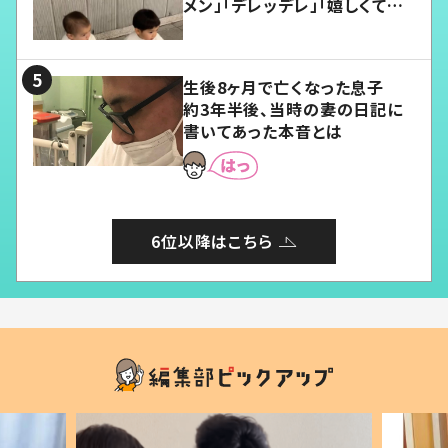
メン」「デレッデレ」「嬉しくて可
愛くてたまらない」「幸せになれ
る」
生後8ヶ月で亡くなった息子
約3年半後、当時の妻の日記に
書いてあった本音とは
6位以降はこちら