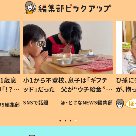
1歳息
小1から不登校、息子は「ギフテ
ひ孫に
「！？」
ッド」だった 父が“ウチ給食”を
が、抱
に「可愛
作り続ける理由とは #令和の親
「涙が
SNSで話題
ほ・とせなNEWS編集部
WS編集部
#令和の子
い」