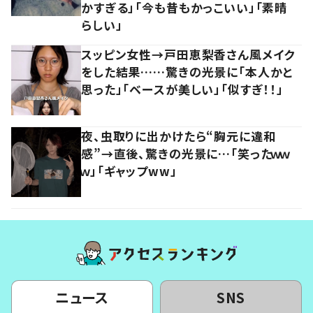
かすぎる」「今も昔もかっこいい」「素晴
らしい」
スッピン女性→戸田恵梨香さん風メイク
をした結果……驚きの光景に「本人かと
思った」「ベースが美しい」「似すぎ！！」
夜、虫取りに出かけたら“胸元に違和
感”→直後、驚きの光景に…「笑ったｗｗ
ｗ」「ギャップww」
ニュース
SNS