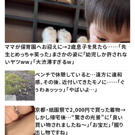
ママが保育園へお迎えに→2歳息子を見たら……「先
生とめっちゃ笑った」まさかの姿に「幼児しか許されな
いヤツww」「大渋滞すぎるw」
ベンチで休憩していると…遠方に違和
感。その後、近付いてきたモノに……「ぐ
ぅわぁッッッ」「やばいよ…」
京都・祇園祭で2,000円で買った着物→
しかし帰宅後…“驚きの光景”に「良い
買い物されましたね～」「お宝だ」「掘り
出し物ですね」