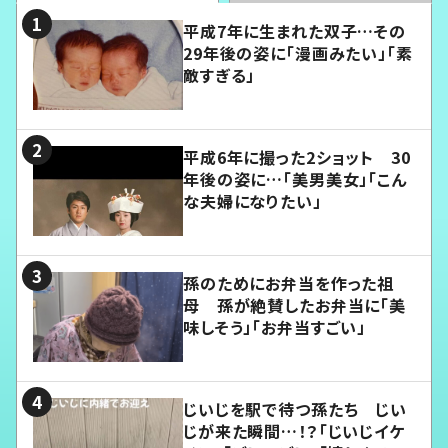
平成7年に生まれた双子…その
29年後の姿に「漫画みたい」「素
敵すぎる」
平成6年に撮った2ショット 30
年後の姿に…「美男美女」「こん
な夫婦になりたい」
孫のためにお弁当を作った祖
母 孫が絶賛したお弁当に「美
味しそう」「お弁当すごい」
じいじを駅で待つ孫たち じい
じが来た瞬間…！？「じいじイケ