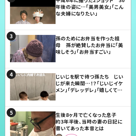
年後の姿に…「美男美女」「こん
な夫婦になりたい」
孫のためにお弁当を作った祖
母 孫が絶賛したお弁当に「美
味しそう」「お弁当すごい」
じいじを駅で待つ孫たち じい
じが来た瞬間…！？「じいじイケ
メン」「デレッデレ」「嬉しくて可
愛くてたまらない」「幸せになれ
る」
生後8ヶ月で亡くなった息子
約3年半後、当時の妻の日記に
書いてあった本音とは