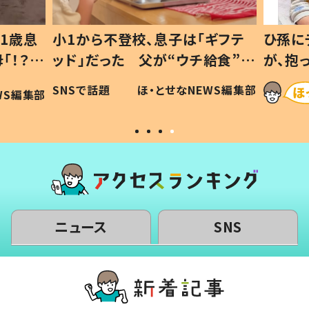
1歳息
小1から不登校、息子は「ギフテ
ひ孫に
「！？」
ッド」だった 父が“ウチ給食”を
が、抱
に「可愛
作り続ける理由とは #令和の親
「涙が
SNSで話題
ほ・とせなNEWS編集部
WS編集部
#令和の子
い」
ニュース
SNS