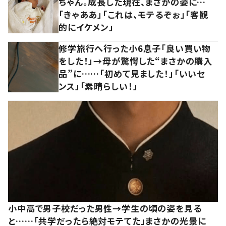
ちゃん。成長した現在、まさかの姿に…
「きゃああ」「これは、モテるぞぉ」「客観
的にイケメン」
修学旅行へ行った小6息子「良い買い物
をした！」→母が驚愕した“まさかの購入
品”に……「初めて見ました！」「いいセ
ンス」「素晴らしい！」
小中高で男子校だった男性→学生の頃の姿を見る
と……「共学だったら絶対モテてた」まさかの光景に