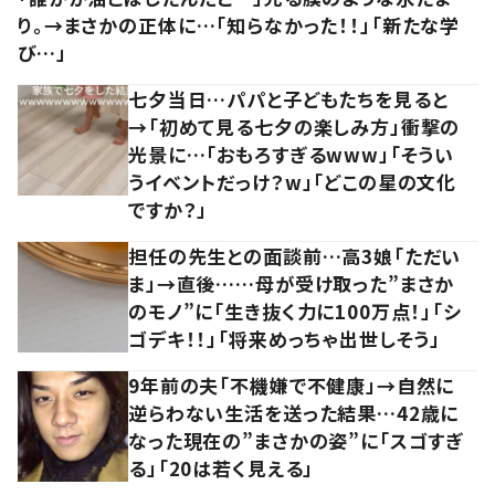
り。→まさかの正体に…「知らなかった！！」「新たな学
び…」
七夕当日…パパと子どもたちを見ると
→「初めて見る七夕の楽しみ方」衝撃の
光景に…「おもろすぎるwww」「そうい
うイベントだっけ？w」「どこの星の文化
ですか？」
担任の先生との面談前…高3娘「ただい
ま」→直後……母が受け取った”まさか
のモノ”に「生き抜く力に100万点！」「シ
ゴデキ！！」「将来めっちゃ出世しそう」
9年前の夫「不機嫌で不健康」→自然に
逆らわない生活を送った結果…42歳に
なった現在の”まさかの姿”に「スゴすぎ
る」「20は若く見える」