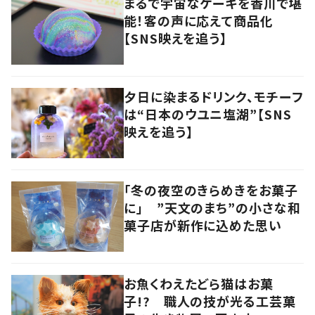
まるで宇宙なケーキを香川で堪
能！客の声に応えて商品化
【SNS映えを追う】
夕日に染まるドリンク、モチーフ
は“日本のウユニ塩湖”【SNS
映えを追う】
「冬の夜空のきらめきをお菓子
に」 ”天文のまち”の小さな和
菓子店が新作に込めた思い
お魚くわえたどら猫はお菓
子!? 職人の技が光る工芸菓