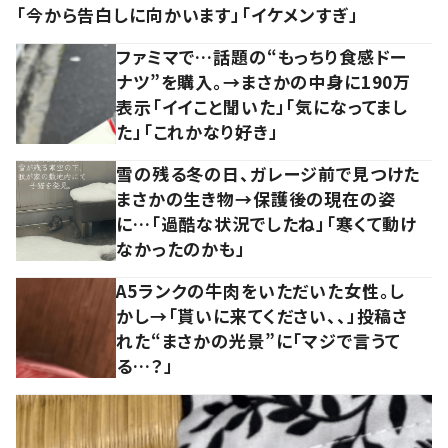
「今から告白しに向かいます」「イケメンすぎ」
ファミマで…話題の“もっちり食感ドー
ナツ”を購入。→まさかの中身に190万
表示「イイこと聞いた」「気になってまし
た」「これかなり好き」
雪の残る冬の日、ガレージ前で見つけた
まさかの生き物→保護後の現在の姿
に…「過酷な状況でしたね」「寒くて動け
なかったのかも」
A5ランクの牛肉をいただいた女性。し
かし→「貰いに来てください、、」投稿さ
れた“まさかの光景”に「マジで言うて
る…？」