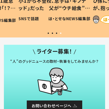
1歳息
小1から不登校、息子は「ギフテ
ひ孫に
「！？」
ッド」だった 父が“ウチ給食”を
が、抱
に「可愛
作り続ける理由とは #令和の親
「涙が
SNSで話題
ほ・とせなNEWS編集部
WS編集部
#令和の子
い」
ライター募集！
“人”のグッドニュースの取材・執筆をしてみませんか？
お問い合わせページへ