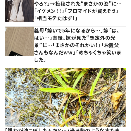
やろ？」→投稿された“まさかの姿”に…
「イケメン！！」「ブロマイドが買えそう」
「相当モテたはず！」
義母「嫁いで5年になるから…」嫁「は、
はい…」直後、嫁が見た“想定外の光
景”に…「まさかのそれかい！」「お義父
さんもなんだww」「めちゃくちゃ笑いま
した」
「誰かが油こぼしたんだと…」光る膜のような水たま