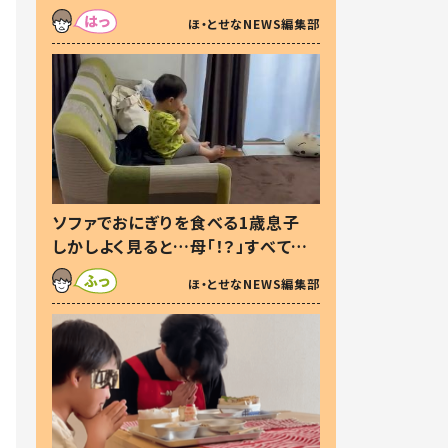
た本音とは
ほ・とせなNEWS編集部
ソファでおにぎりを食べる1歳息子
しかしよく見ると…母「！？」すべてを
察した母の投稿に「可愛いから許
ほ・とせなNEWS編集部
す！」「現行犯〜」