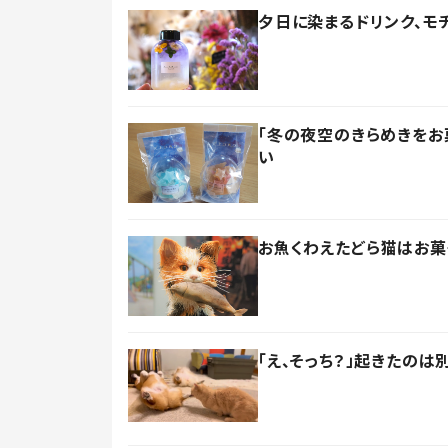
夕日に染まるドリンク、モチ
「冬の夜空のきらめきをお
い
お魚くわえたどら猫はお菓
「え、そっち？」起きたの