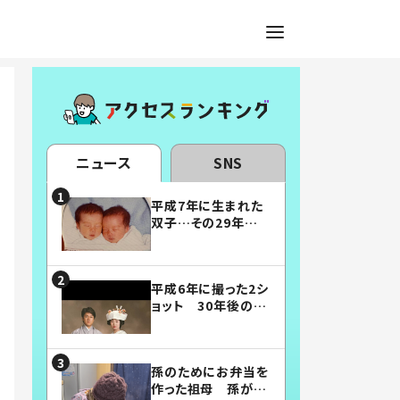
ニュース
SNS
平成7年に生まれた
双子…その29年後
の姿に「漫画みたい」
「素敵すぎる」
平成6年に撮った2シ
ョット 30年後の姿
に…「美男美女」「こ
んな夫婦になりた
い」
孫のためにお弁当を
作った祖母 孫が絶