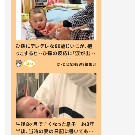
ひ孫にデレデレな80歳じいじが、抱
っこすると…ひ孫の反応に「涙が出ま
した」「可愛くて仕方ない」
ほ・とせなNEWS編集部
生後8ヶ月で亡くなった息子 約3年
半後、当時の妻の日記に書いてあっ