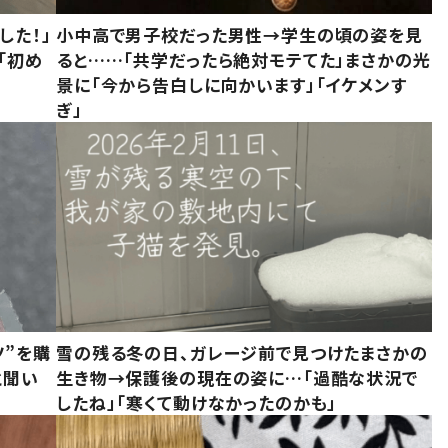
した！」
小中高で男子校だった男性→学生の頃の姿を見
「初め
ると……「共学だったら絶対モテてた」まさかの光
」
景に「今から告白しに向かいます」「イケメンす
ぎ」
ツ”を購
雪の残る冬の日、ガレージ前で見つけたまさかの
と聞い
生き物→保護後の現在の姿に…「過酷な状況で
したね」「寒くて動けなかったのかも」