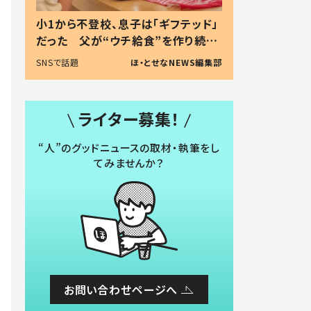
小1から不登校、息子は「ギフテッド」
だった 父が“ウチ給食”を作り続け
る理由とは #令和の親 #令和の子
SNSで話題
ほ・とせなNEWS編集部
ライター募集！
“人”のグッドニュースの取材・執筆をし
てみませんか？
お問い合わせページへ