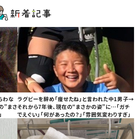
らわな
ラグビーを辞め「痩せたね」と言われた中1男子→
の”まさ
それから7年後、現在の“まさかの姿”に…「ガチ
」
でえぐい」「何があったの？」「雰囲気変わりすぎ」