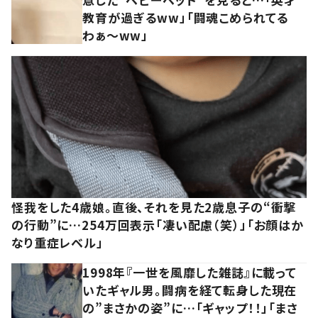
教育が過ぎるww」「闘魂こめられてる
わぁ～ww」
怪我をした4歳娘。直後、それを見た2歳息子の“衝撃
の行動”に…254万回表示「凄い配慮（笑）」「お顔はか
なり重症レベル」
1998年『一世を風靡した雑誌』に載って
いたギャル男。闘病を経て転身した現在
の”まさかの姿”に…「ギャップ！！」「まさ