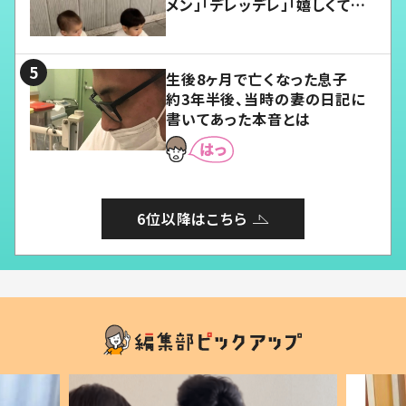
メン」「デレッデレ」「嬉しくて可
愛くてたまらない」「幸せになれ
る」
生後8ヶ月で亡くなった息子
約3年半後、当時の妻の日記に
書いてあった本音とは
6位以降はこちら