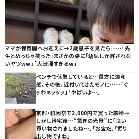
ママが保育園へお迎えに→2歳息子を見たら……「先
生とめっちゃ笑った」まさかの姿に「幼児しか許されな
いヤツww」「大渋滞すぎるw」
ベンチで休憩していると…遠方に違和
感。その後、近付いてきたモノに……「ぐ
ぅわぁッッッ」「やばいよ…」
京都・祇園祭で2,000円で買った着物→
しかし帰宅後…“驚きの光景”に「良い
買い物されましたね～」「お宝だ」「掘り
出し物ですね」