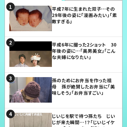
平成7年に生まれた双子…その
29年後の姿に「漫画みたい」「素
敵すぎる」
平成6年に撮った2ショット 30
年後の姿に…「美男美女」「こん
な夫婦になりたい」
孫のためにお弁当を作った祖
母 孫が絶賛したお弁当に「美
味しそう」「お弁当すごい」
じいじを駅で待つ孫たち じい
じが来た瞬間…！？「じいじイケ