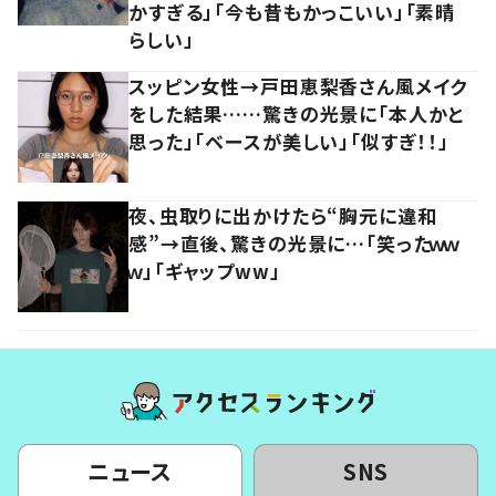
かすぎる」「今も昔もかっこいい」「素晴
らしい」
スッピン女性→戸田恵梨香さん風メイク
をした結果……驚きの光景に「本人かと
思った」「ベースが美しい」「似すぎ！！」
夜、虫取りに出かけたら“胸元に違和
感”→直後、驚きの光景に…「笑ったｗｗ
ｗ」「ギャップww」
ニュース
SNS