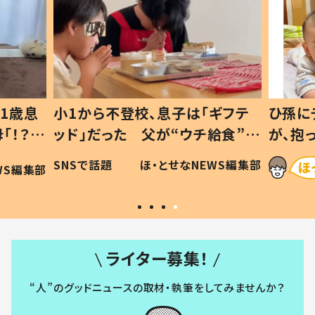
1歳息
小1から不登校、息子は「ギフテ
ひ孫に
「！？」
ッド」だった 父が“ウチ給食”を
が、抱
に「可愛
作り続ける理由とは #令和の親
「涙が
SNSで話題
ほ・とせなNEWS編集部
WS編集部
#令和の子
い」
ライター募集！
“人”のグッドニュースの取材・執筆をしてみませんか？