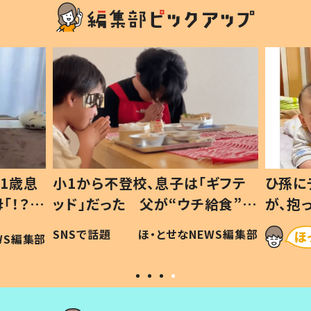
1歳息
小1から不登校、息子は「ギフテ
ひ孫に
「！？」
ッド」だった 父が“ウチ給食”を
が、抱
に「可愛
作り続ける理由とは #令和の親
「涙が
SNSで話題
ほ・とせなNEWS編集部
WS編集部
#令和の子
い」