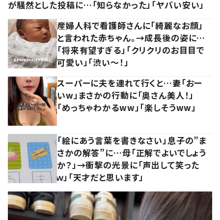
が騒然とした投稿に…「知らなかった」「ヤバい安い」
産婦人科で看護師さんに「綺麗なお顔」
と言われた赤ちゃん。→成長後の姿に…
「将来有望すぎる」「クリクリのお目目で
可愛い」「渋い～！」
スーパーに夫を連れて行くと…妻「おー
いw」まさかの行動に「奥さん美人！」
「めっちゃわかるww」「楽しそうww」
「絵にあう言葉を書きなさい」息子の”ま
さかの解答”に…母「正解でよいでしょう
か？」→衝撃の光景に「声出して笑った
ｗ」「天才だと思います」