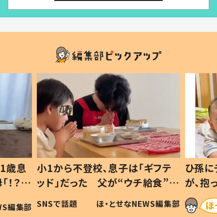
1歳息
小1から不登校、息子は「ギフテ
ひ孫に
「！？」
ッド」だった 父が“ウチ給食”を
が、抱
に「可愛
作り続ける理由とは #令和の親
「涙が
SNSで話題
ほ・とせなNEWS編集部
WS編集部
#令和の子
い」