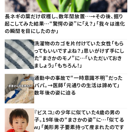
長ネギの葉だけ収穫し、数年間放置…→その後、掘り
起こしてみた結果…“驚愕の姿”に「え？」「我々は進化
の瞬間を目にしたのか」
洗濯物のカゴを片付けていた女性「もら
ってもいいですよね？」思いがけず手にし
た“まさかのモノ”に…「いただいておき
ましょう」「もちろん！」
通勤中の事故で“一時意識不明”だった
パパ。→医師「元通りの生活は諦めて」
数年後の姿に迫る
『ビスコ』の少年に似ていた4歳の男の
子。19年後の“まさかの姿”に…「似てる
ｗ」「美形男子要素持って産まれたのです