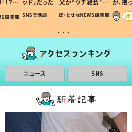
「！？」
ッド」だった 父が“ウチ給食”を
が、抱
に「可愛
作り続ける理由とは #令和の親
「涙が
SNSで話題
ほ・とせなNEWS編集部
WS編集部
#令和の子
い」
ニュース
SNS