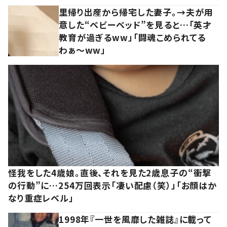
里帰り出産から帰宅した妻子。→夫が用
意した“ベビーベッド”を見ると…「英才
教育が過ぎるww」「闘魂こめられてる
わぁ～ww」
怪我をした4歳娘。直後、それを見た2歳息子の“衝撃
の行動”に…254万回表示「凄い配慮（笑）」「お顔はか
なり重症レベル」
1998年『一世を風靡した雑誌』に載って