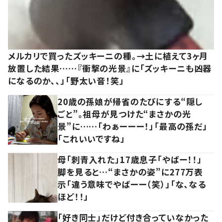
メルカリで買ったズッキーニの種。→土に植えて3ヶ月
放置した結果……『衝撃の光景』に「ズッキーニも凶器
になるのか、、」「野太い音！笑」
20歳の孫娘が帰省のたびにする“隠し
ごと”。祖母が見つけた“まさかの光
景”に……「わぁーーー！」「最高の孫だ」
「これいいですね」
母「刺青入れた」17歳息子「やばー！！」
脚を見ると…“まさかの姿”に277万表
示「違う意味でやばーー（笑）」「な、なる
ほど！！」
「好き同士」だけど付き合っていなかった