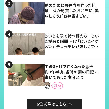
孫のためにお弁当を作った祖
母 孫が絶賛したお弁当に「美
味しそう」「お弁当すごい」
じいじを駅で待つ孫たち じい
じが来た瞬間…！？「じいじイケ
メン」「デレッデレ」「嬉しくて可
愛くてたまらない」「幸せになれ
る」
生後8ヶ月で亡くなった息子
約3年半後、当時の妻の日記に
書いてあった本音とは
6位以降はこちら