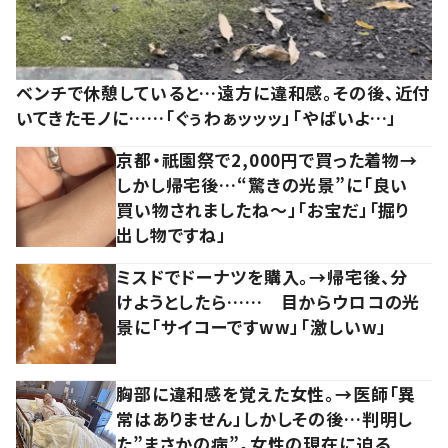
ベンチで休憩していると…遠方に違和感。その後、近付
いてきたモノに……「ぐぅわぁッッッ」「やばいよ…」
京都・祇園祭で2,000円で買った着物→
しかし帰宅後…“驚きの光景”に「良い
買い物されましたね～」「お宝だ」「掘り
出し物ですね」
ミスドでドーナツを購入。→帰宅後、分
けようとしたら…… 目からウロコの光
景に「サイコーですww」「激しいw」
胸部に違和感を覚えた女性。→医師「異
常はありません」しかしその後…判明し
た”まさかの病”。女性の現在に迫る