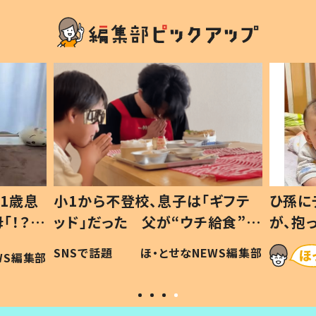
1歳息
小1から不登校、息子は「ギフテ
ひ孫に
「！？」
ッド」だった 父が“ウチ給食”を
が、抱
に「可愛
作り続ける理由とは #令和の親
「涙が
SNSで話題
ほ・とせなNEWS編集部
WS編集部
#令和の子
い」