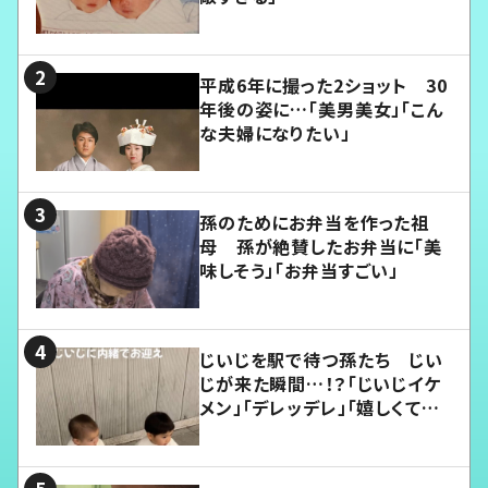
平成6年に撮った2ショット 30
年後の姿に…「美男美女」「こん
な夫婦になりたい」
孫のためにお弁当を作った祖
母 孫が絶賛したお弁当に「美
味しそう」「お弁当すごい」
じいじを駅で待つ孫たち じい
じが来た瞬間…！？「じいじイケ
メン」「デレッデレ」「嬉しくて可
愛くてたまらない」「幸せになれ
る」