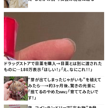
ドラッグストアで目薬を購入→目薬とは別に渡された
ものに…180万表示「ほしい！」「え、なにこれ！！」
“芽が出てしまったじゃがいも”を植えて
みたら…→約3ヶ月後、驚きの光景に
「捨てるのやめたｗｗ」「育ててみたいで
す！」
夜、コインランドリーで“忘れ物”を発