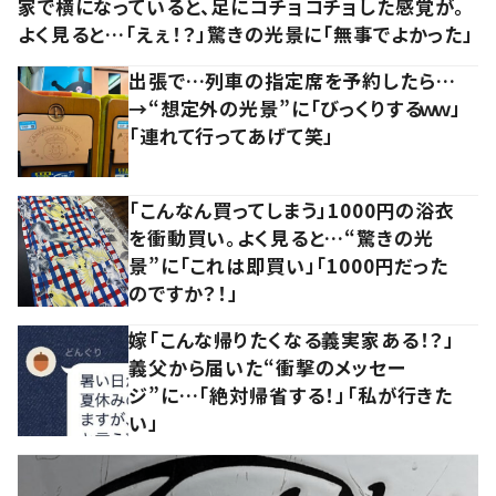
家で横になっていると、足にコチョコチョした感覚が。
よく見ると…「えぇ！？」驚きの光景に「無事でよかった」
出張で…列車の指定席を予約したら…
→“想定外の光景”に「びっくりするｗｗ」
「連れて行ってあげて笑」
「こんなん買ってしまう」1000円の浴衣
を衝動買い。よく見ると…“驚きの光
景”に「これは即買い」「1000円だった
のですか？！」
嫁「こんな帰りたくなる義実家ある！？」
義父から届いた“衝撃のメッセー
ジ”に…「絶対帰省する！」「私が行きた
い」