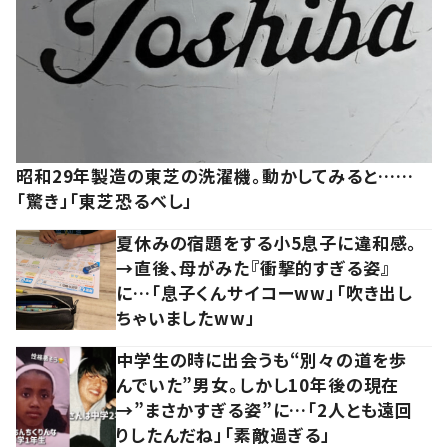
昭和29年製造の東芝の洗濯機。動かしてみると……
「驚き」「東芝恐るべし」
夏休みの宿題をする小5息子に違和感。
→直後、母がみた『衝撃的すぎる姿』
に…「息子くんサイコーww」「吹き出し
ちゃいましたww」
中学生の時に出会うも“別々の道を歩
んでいた”男女。しかし10年後の現在
→”まさかすぎる姿”に…「2人とも遠回
りしたんだね」「素敵過ぎる」