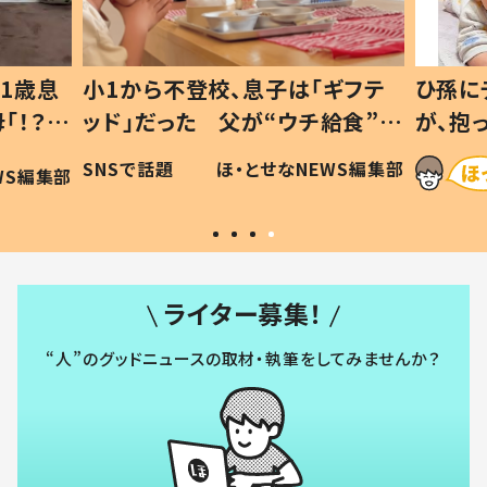
1歳息
小1から不登校、息子は「ギフテ
ひ孫に
「！？」
ッド」だった 父が“ウチ給食”を
が、抱
に「可愛
作り続ける理由とは #令和の親
「涙が
SNSで話題
ほ・とせなNEWS編集部
WS編集部
#令和の子
い」
ライター募集！
“人”のグッドニュースの取材・執筆をしてみませんか？