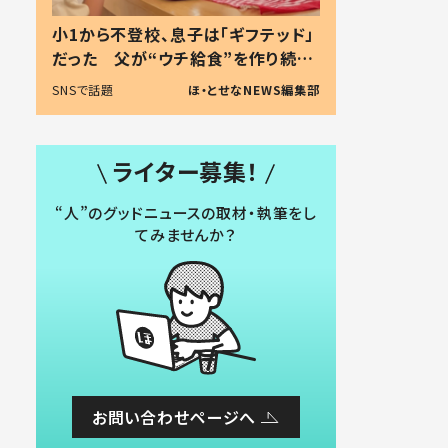
小1から不登校、息子は「ギフテッド」
だった 父が“ウチ給食”を作り続け
る理由とは #令和の親 #令和の子
SNSで話題
ほ・とせなNEWS編集部
ライター募集！
“人”のグッドニュースの取材・執筆をし
てみませんか？
お問い合わせページへ