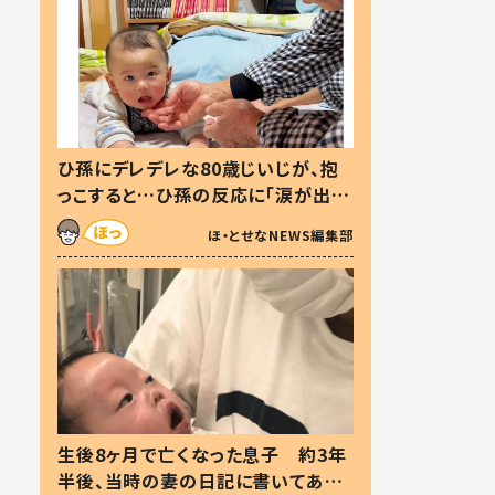
ひ孫にデレデレな80歳じいじが、抱
っこすると…ひ孫の反応に「涙が出ま
した」「可愛くて仕方ない」
ほ・とせなNEWS編集部
生後8ヶ月で亡くなった息子 約3年
半後、当時の妻の日記に書いてあっ