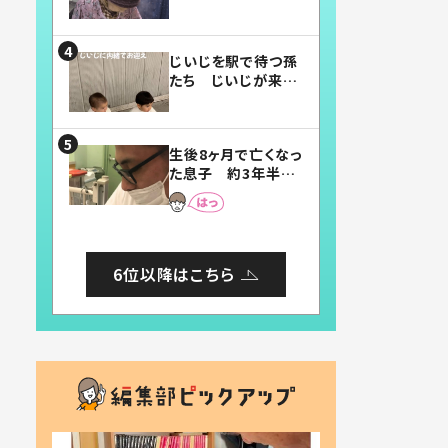
賛したお弁当に「美
味しそう」「お弁当す
ごい」
じいじを駅で待つ孫
たち じいじが来た
瞬間…！？「じいじイ
ケメン」「デレッデレ」
「嬉しくて可愛くてた
生後8ヶ月で亡くなっ
まらない」「幸せにな
た息子 約3年半
れる」
後、当時の妻の日記
に書いてあった本音
とは
6位以降はこちら