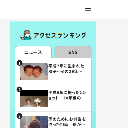
ニュース
SNS
平成7年に生まれた
双子…その29年後
の姿に「漫画みたい」
「素敵すぎる」
平成6年に撮った2シ
ョット 30年後の姿
に…「美男美女」「こ
んな夫婦になりた
い」
孫のためにお弁当を
作った祖母 孫が絶