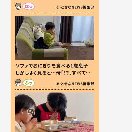
た本音とは
ほ・とせなNEWS編集部
ソファでおにぎりを食べる1歳息子
しかしよく見ると…母「！？」すべてを
察した母の投稿に「可愛いから許
ほ・とせなNEWS編集部
す！」「現行犯〜」