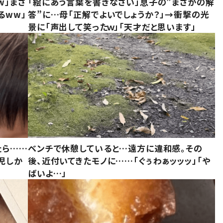
w」まさ
「絵にあう言葉を書きなさい」息子の”まさかの解
るww」
答”に…母「正解でよいでしょうか？」→衝撃の光
景に「声出して笑ったｗ」「天才だと思います」
たら……
ベンチで休憩していると…遠方に違和感。その
児しか
後、近付いてきたモノに……「ぐぅわぁッッッ」「や
ばいよ…」