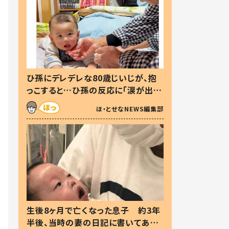
ひ孫にデレデレな80歳じいじが、抱
っこすると…ひ孫の反応に「涙が出ま
した」「可愛くて仕方ない」
ほ・とせなNEWS編集部
生後8ヶ月で亡くなった息子 約3年
半後、当時の妻の日記に書いてあっ