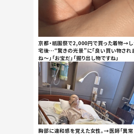
京都・祇園祭で2,000円で買った着物→
宅後…“驚きの光景”に「良い買い物され
ね～」「お宝だ」「掘り出し物ですね」
胸部に違和感を覚えた女性。→医師「異常