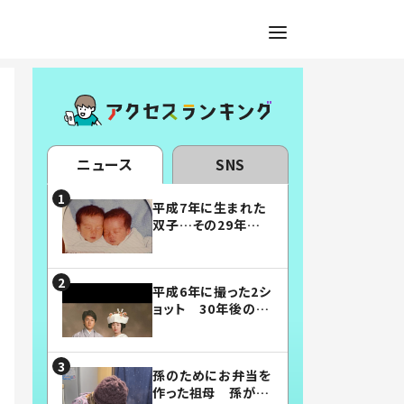
ニュース
SNS
平成7年に生まれた
双子…その29年後
の姿に「漫画みたい」
「素敵すぎる」
平成6年に撮った2シ
ョット 30年後の姿
に…「美男美女」「こ
んな夫婦になりた
い」
孫のためにお弁当を
作った祖母 孫が絶