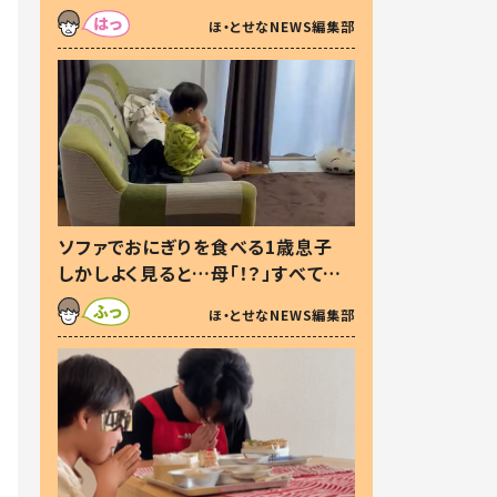
た本音とは
ほ・とせなNEWS編集部
ソファでおにぎりを食べる1歳息子
しかしよく見ると…母「！？」すべてを
察した母の投稿に「可愛いから許
ほ・とせなNEWS編集部
す！」「現行犯〜」