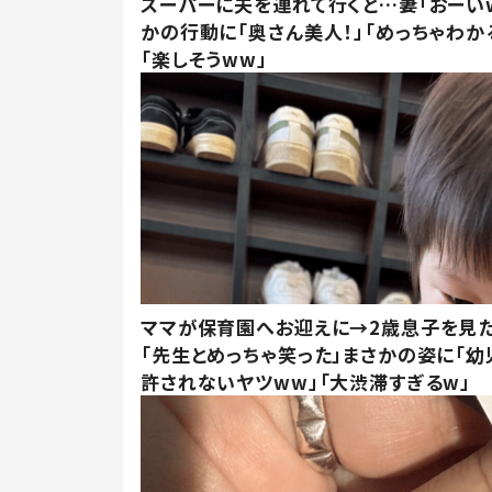
スーパーに夫を連れて行くと…妻「おーい
かの行動に「奥さん美人！」「めっちゃわか
「楽しそうww」
ママが保育園へお迎えに→2歳息子を見
「先生とめっちゃ笑った」まさかの姿に「幼
許されないヤツww」「大渋滞すぎるw」