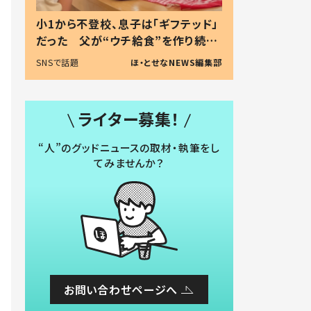
小1から不登校、息子は「ギフテッド」
だった 父が“ウチ給食”を作り続け
る理由とは #令和の親 #令和の子
SNSで話題
ほ・とせなNEWS編集部
ライター募集！
“人”のグッドニュースの取材・執筆をし
てみませんか？
お問い合わせページへ