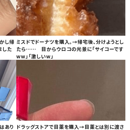
しかし帰
ミスドでドーナツを購入。→帰宅後、分けようとし
ました
たら…… 目からウロコの光景に「サイコーです
ww」「激しいw」
はあり
ドラッグストアで目薬を購入→目薬とは別に渡さ