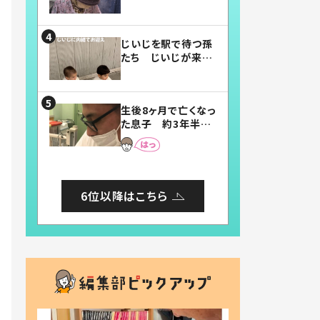
賛したお弁当に「美
味しそう」「お弁当す
ごい」
じいじを駅で待つ孫
たち じいじが来た
瞬間…！？「じいじイ
ケメン」「デレッデレ」
「嬉しくて可愛くてた
生後8ヶ月で亡くなっ
まらない」「幸せにな
た息子 約3年半
れる」
後、当時の妻の日記
に書いてあった本音
とは
6位以降はこちら