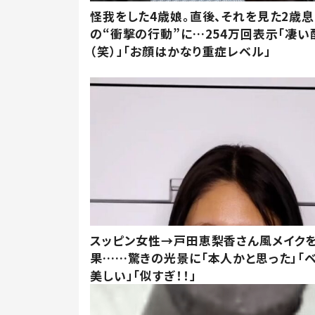
怪我をした4歳娘。直後、それを見た2歳
の“衝撃の行動”に…254万回表示「凄い
（笑）」「お顔はかなり重症レベル」
スッピン女性→戸田恵梨香さん風メイク
果……驚きの光景に「本人かと思った」「
美しい」「似すぎ！！」