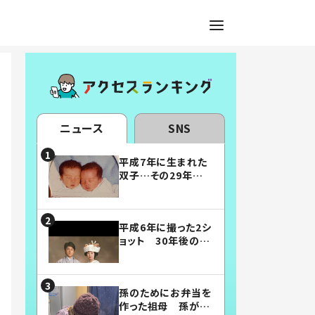
ニュース
SNS
平成7年に生まれた
双子…その29年後
の姿に「漫画みたい」
「素敵すぎる」
平成6年に撮った2シ
ョット 30年後の姿
に…「美男美女」「こ
んな夫婦になりた
い」
孫のためにお弁当を
作った祖母 孫が絶