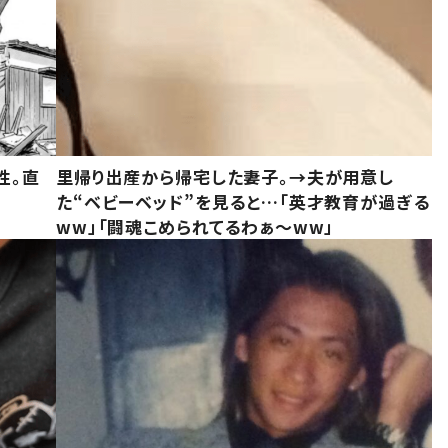
性。直
里帰り出産から帰宅した妻子。→夫が用意し
た“ベビーベッド”を見ると…「英才教育が過ぎる
ww」「闘魂こめられてるわぁ～ww」