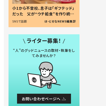
小1から不登校、息子は「ギフテッド」
だった 父が“ウチ給食”を作り続け
る理由とは #令和の親 #令和の子
SNSで話題
ほ・とせなNEWS編集部
ライター募集！
“人”のグッドニュースの取材・執筆をし
てみませんか？
お問い合わせページへ