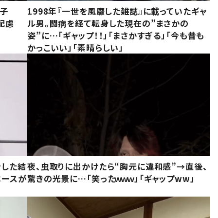
息子
1998年『一世を風靡した雑誌』に載っていたギャ
配慮
ル男。闘病を経て転身した現在の”まさかの
姿”に…「ギャップ！！」「まさかすぎる」「今も昔も
かっこいい」「素晴らしい」
をした結
夜、虫取りに出かけたら“胸元に違和感”→直後、
ベースが
驚きの光景に…「笑ったｗｗｗ」「ギャップww」