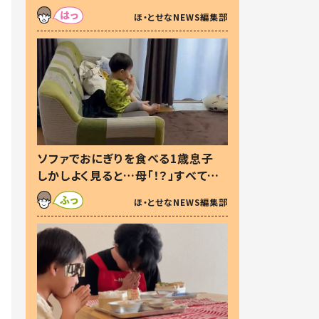
た本音とは
ほ・とせなNEWS編集部
ソファでおにぎりを食べる1歳息子
しかしよく見ると…母「！？」すべてを
察した母の投稿に「可愛いから許
ほ・とせなNEWS編集部
す！」「現行犯〜」