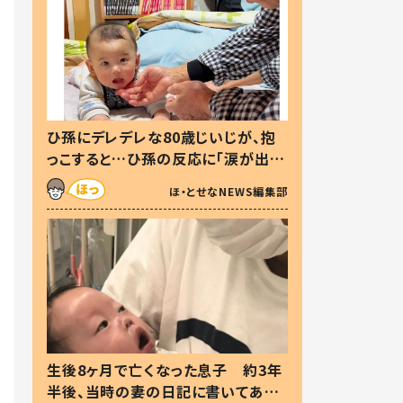
ひ孫にデレデレな80歳じいじが、抱
っこすると…ひ孫の反応に「涙が出ま
した」「可愛くて仕方ない」
ほ・とせなNEWS編集部
生後8ヶ月で亡くなった息子 約3年
半後、当時の妻の日記に書いてあっ