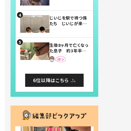
賛したお弁当に「美
味しそう」「お弁当す
ごい」
じいじを駅で待つ孫
たち じいじが来た
瞬間…！？「じいじイ
ケメン」「デレッデレ」
「嬉しくて可愛くてた
生後8ヶ月で亡くなっ
まらない」「幸せにな
た息子 約3年半
れる」
後、当時の妻の日記
に書いてあった本音
とは
6位以降はこちら