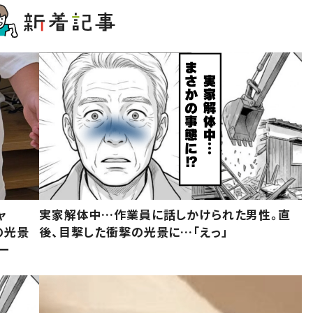
ャ
実家解体中…作業員に話しかけられた男性。直
の光景
後、目撃した衝撃の光景に…「えっ」
ー