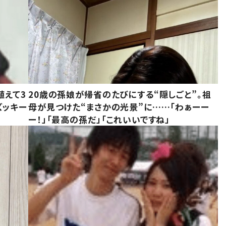
植えて3
20歳の孫娘が帰省のたびにする“隠しごと”。祖
ズッキー
母が見つけた“まさかの光景”に……「わぁーー
ー！」「最高の孫だ」「これいいですね」