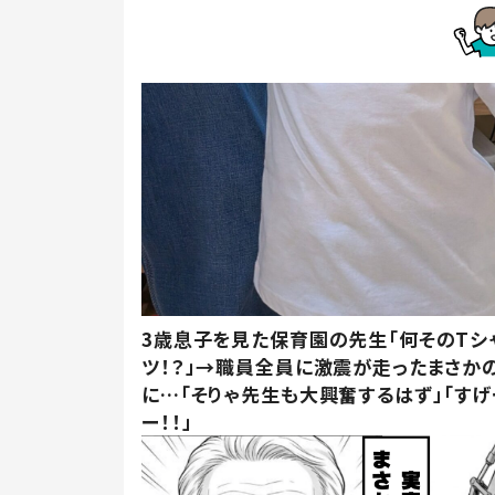
3歳息子を見た保育園の先生「何そのTシ
ツ！？」→職員全員に激震が走ったまさか
に…「そりゃ先生も大興奮するはず」「すげ
ー！！」