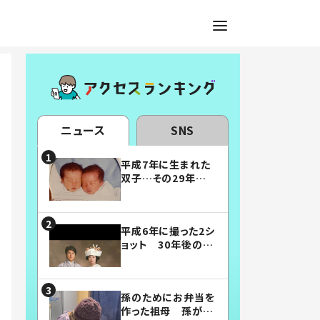
ニュース
SNS
平成7年に生まれた
双子…その29年後
の姿に「漫画みたい」
「素敵すぎる」
平成6年に撮った2シ
ョット 30年後の姿
に…「美男美女」「こ
んな夫婦になりた
い」
孫のためにお弁当を
作った祖母 孫が絶