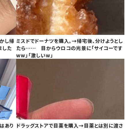
しかし帰
ミスドでドーナツを購入。→帰宅後、分けようとし
ました
たら…… 目からウロコの光景に「サイコーです
ww」「激しいw」
はあり
ドラッグストアで目薬を購入→目薬とは別に渡さ