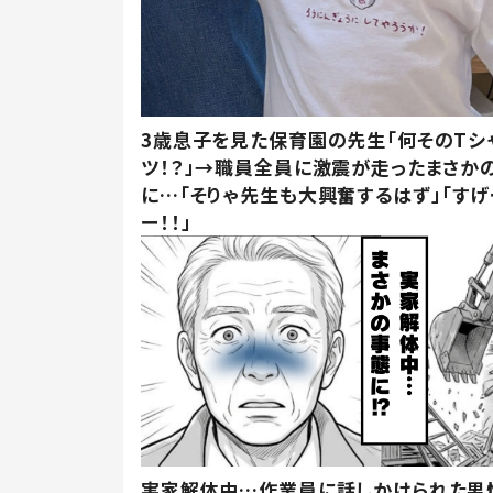
3歳息子を見た保育園の先生「何そのTシ
ツ！？」→職員全員に激震が走ったまさか
に…「そりゃ先生も大興奮するはず」「すげ
ー！！」
実家解体中…作業員に話しかけられた男