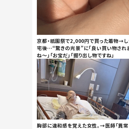
京都・祇園祭で2,000円で買った着物→
宅後…“驚きの光景”に「良い買い物され
ね～」「お宝だ」「掘り出し物ですね」
胸部に違和感を覚えた女性。→医師「異常