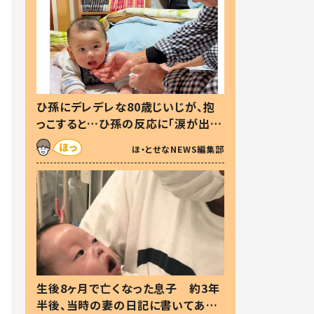
ひ孫にデレデレな80歳じいじが、抱
っこすると…ひ孫の反応に「涙が出ま
した」「可愛くて仕方ない」
ほ・とせなNEWS編集部
生後8ヶ月で亡くなった息子 約3年
半後、当時の妻の日記に書いてあっ