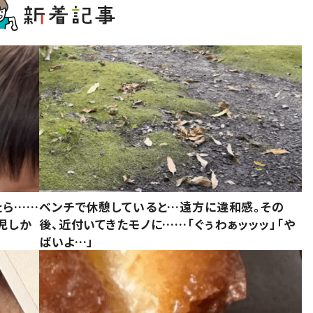
たら……
ベンチで休憩していると…遠方に違和感。その
児しか
後、近付いてきたモノに……「ぐぅわぁッッッ」「や
ばいよ…」