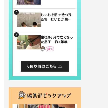
賛したお弁当に「美
味しそう」「お弁当す
ごい」
じいじを駅で待つ孫
たち じいじが来た
瞬間…！？「じいじイ
ケメン」「デレッデレ」
「嬉しくて可愛くてた
生後8ヶ月で亡くなっ
まらない」「幸せにな
た息子 約3年半
れる」
後、当時の妻の日記
に書いてあった本音
とは
6位以降はこちら