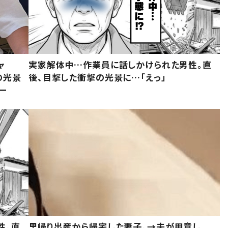
ャ
実家解体中…作業員に話しかけられた男性。直
の光景
後、目撃した衝撃の光景に…「えっ」
ー
性。直
里帰り出産から帰宅した妻子。→夫が用意し