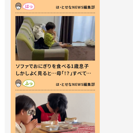
た本音とは
ほ・とせなNEWS編集部
ソファでおにぎりを食べる1歳息子
しかしよく見ると…母「！？」すべてを
察した母の投稿に「可愛いから許
ほ・とせなNEWS編集部
す！」「現行犯〜」