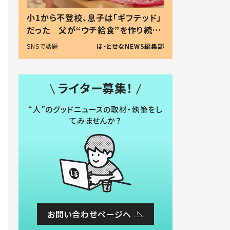
小1から不登校、息子は「ギフテッド」
だった 父が“ウチ給食”を作り続け
る理由とは #令和の親 #令和の子
SNSで話題
ほ・とせなNEWS編集部
ライター募集！
“人”のグッドニュースの取材・執筆をし
てみませんか？
お問い合わせページへ