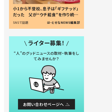
小1から不登校、息子は「ギフテッド」
だった 父が“ウチ給食”を作り続け
る理由とは #令和の親 #令和の子
SNSで話題
ほ・とせなNEWS編集部
ライター募集！
“人”のグッドニュースの取材・執筆をし
てみませんか？
お問い合わせページへ