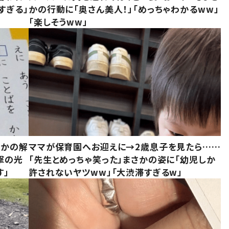
すぎる」
かの行動に「奥さん美人！」「めっちゃわかるww」
「楽しそうww」
さかの解
ママが保育園へお迎えに→2歳息子を見たら……
撃の光
「先生とめっちゃ笑った」まさかの姿に「幼児しか
す」
許されないヤツww」「大渋滞すぎるw」