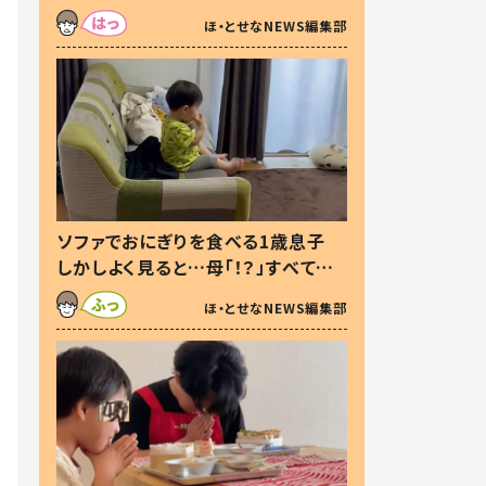
た本音とは
ほ・とせなNEWS編集部
ソファでおにぎりを食べる1歳息子
しかしよく見ると…母「！？」すべてを
察した母の投稿に「可愛いから許
ほ・とせなNEWS編集部
す！」「現行犯〜」