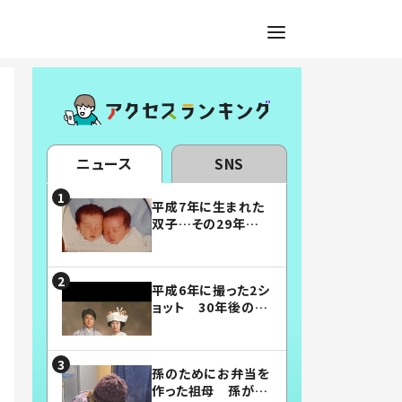
ニュース
SNS
平成7年に生まれた
双子…その29年後
の姿に「漫画みたい」
「素敵すぎる」
平成6年に撮った2シ
ョット 30年後の姿
に…「美男美女」「こ
んな夫婦になりた
い」
孫のためにお弁当を
作った祖母 孫が絶