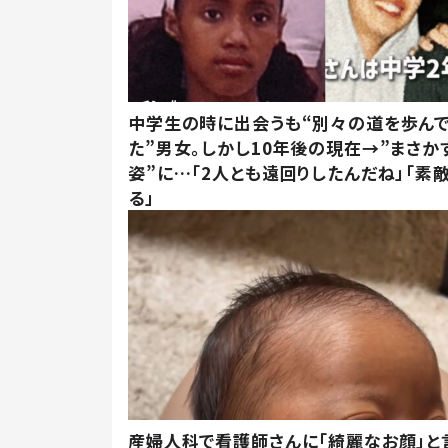
中学生の時に出会うも“別々の道を歩ん
た”男女。しかし10年後の現在→”まさか
姿”に…「2人とも遠回りしたんだね」「素
る」
産婦人科で看護師さんに「綺麗なお顔」と