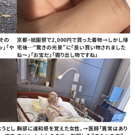
その
京都・祇園祭で2,000円で買った着物→しかし帰
ッ」「や
宅後…“驚きの光景”に「良い買い物されました
ね～」「お宝だ」「掘り出し物ですね」
ようとし
胸部に違和感を覚えた女性。→医師「異常はあり