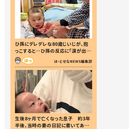
ひ孫にデレデレな80歳じいじが、抱
っこすると…ひ孫の反応に「涙が出ま
した」「可愛くて仕方ない」
ほ・とせなNEWS編集部
生後8ヶ月で亡くなった息子 約3年
半後、当時の妻の日記に書いてあっ