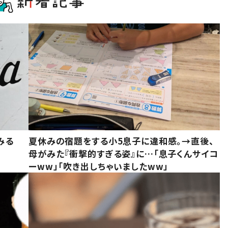
みる
夏休みの宿題をする小5息子に違和感。→直後、
母がみた『衝撃的すぎる姿』に…「息子くんサイコ
ーww」「吹き出しちゃいましたww」