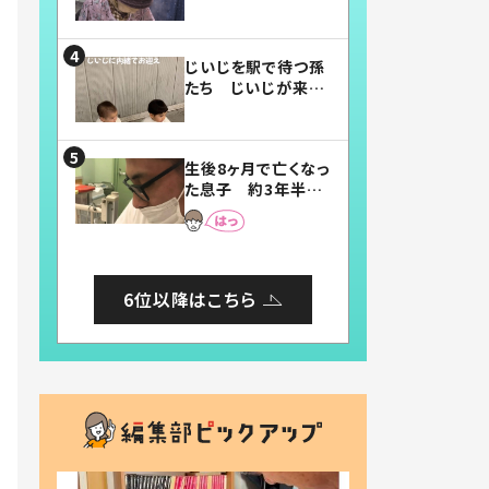
賛したお弁当に「美
味しそう」「お弁当す
ごい」
じいじを駅で待つ孫
たち じいじが来た
瞬間…！？「じいじイ
ケメン」「デレッデレ」
「嬉しくて可愛くてた
生後8ヶ月で亡くなっ
まらない」「幸せにな
た息子 約3年半
れる」
後、当時の妻の日記
に書いてあった本音
とは
6位以降はこちら