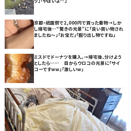
ッ」「やばいよ…」
京都・祇園祭で2,000円で買った着物→しか
し帰宅後…“驚きの光景”に「良い買い物され
ましたね～」「お宝だ」「掘り出し物ですね」
ミスドでドーナツを購入。→帰宅後、分けよう
としたら…… 目からウロコの光景に「サイ
コーですww」「激しいw」