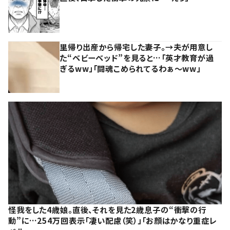
里帰り出産から帰宅した妻子。→夫が用意し
た“ベビーベッド”を見ると…「英才教育が過
ぎるww」「闘魂こめられてるわぁ～ww」
怪我をした4歳娘。直後、それを見た2歳息子の“衝撃の行
動”に…254万回表示「凄い配慮（笑）」「お顔はかなり重症レ