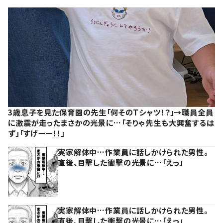
3歳息子を見た保育園の先生「何そのTシャツ！？」→職員全員
に激震が走ったまさかの光景に…「そりゃ先生も大興奮するは
ず」「すげーー！！」
実家解体中…作業員に話しかけられた男性。
直後、目撃した衝撃の光景に…「えっ」
実家解体中…作業員に話しかけられた男性。
直後、目撃した衝撃の光景に…「えっ」