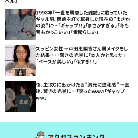
ベル」
1998年『一世を風靡した雑誌』に載っていた
ギャル男。闘病を経て転身した現在の”まさか
の姿”に…「ギャップ！！」「まさかすぎる」「今も
昔もかっこいい」「素晴らしい」
スッピン女性→戸田恵梨香さん風メイクをし
た結果……驚きの光景に「本人かと思った」
「ベースが美しい」「似すぎ！！」
夜、虫取りに出かけたら“胸元に違和感”→直
後、驚きの光景に…「笑ったｗｗｗ」「ギャップ
ww」