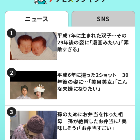
ニュース
SNS
平成7年に生まれた双子…その
29年後の姿に「漫画みたい」「素
敵すぎる」
平成6年に撮った2ショット 30
年後の姿に…「美男美女」「こん
な夫婦になりたい」
孫のためにお弁当を作った祖
母 孫が絶賛したお弁当に「美
味しそう」「お弁当すごい」