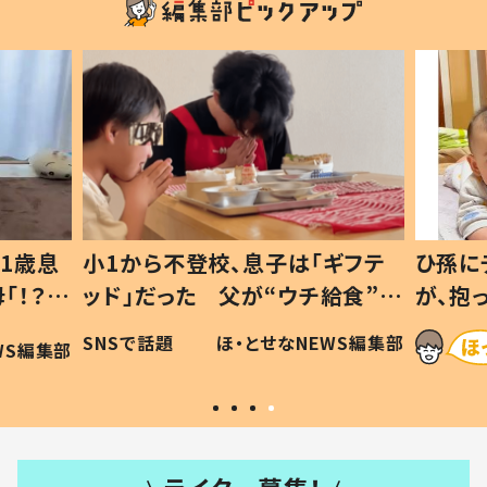
ギフテ
ひ孫にデレデレな80歳じいじ
給食”を
が、抱っこすると…ひ孫の反応に
和の親
「涙が出ました」「可愛くて仕方な
WS編集部
ほ・とせなNEWS編集部
い」