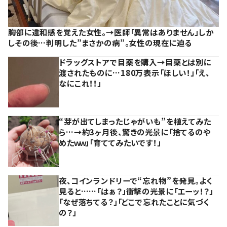
胸部に違和感を覚えた女性。→医師「異常はありません」しか
しその後…判明した”まさかの病”。女性の現在に迫る
ドラッグストアで目薬を購入→目薬とは別に
渡されたものに…180万表示「ほしい！」「え、
なにこれ！！」
“芽が出てしまったじゃがいも”を植えてみた
ら…→約3ヶ月後、驚きの光景に「捨てるのや
めたｗｗ」「育ててみたいです！」
夜、コインランドリーで“忘れ物”を発見。よく
見ると……「はぁ？」衝撃の光景に「エーッ！？」
「なぜ落ちてる？」「どこで忘れたことに気づく
の？」