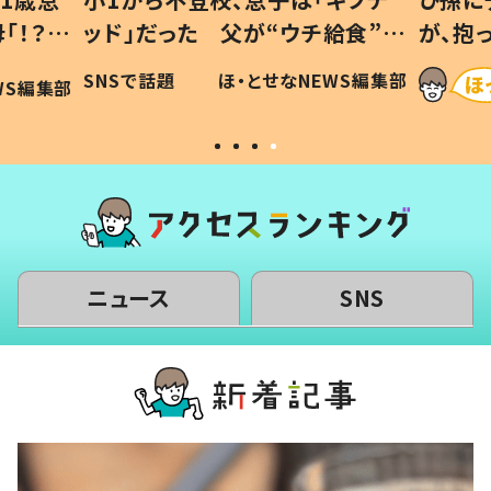
給食”を
が、抱っこすると…ひ孫の反応に
和の親
「涙が出ました」「可愛くて仕方な
WS編集部
ほ・とせなNEWS編集部
い」
ニュース
SNS