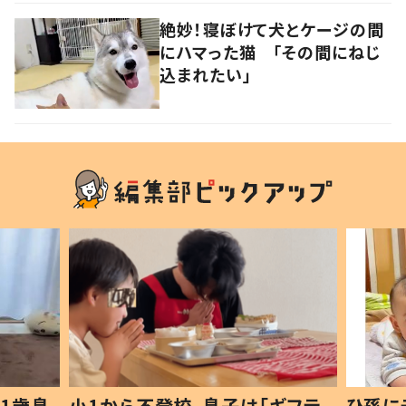
絶妙！寝ぼけて犬とケージの間
にハマった猫 「その間にねじ
込まれたい」
ギフテ
ひ孫にデレデレな80歳じいじ