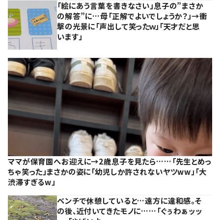
「絵にあう言葉を書きなさい」息子の”まさか
の解答”に…母「正解でよいでしょうか？」→衝
撃の光景に「声出して笑ったｗ」「天才だと思
います」
ママが保育園へお迎えに→2歳息子を見たら……「先生とめっ
ちゃ笑った」まさかの姿に「幼児しか許されないヤツww」「大
渋滞すぎるw」
ベンチで休憩していると…遠方に違和感。そ
の後、近付いてきたモノに……「ぐぅわぁッッ