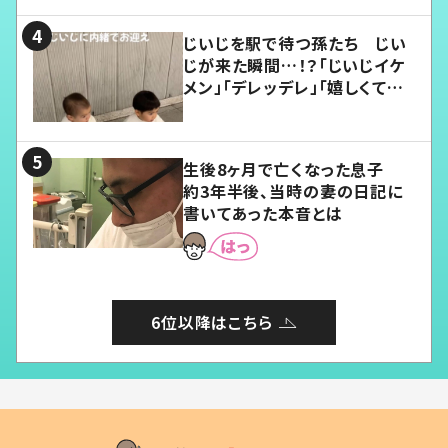
じいじを駅で待つ孫たち じい
じが来た瞬間…！？「じいじイケ
メン」「デレッデレ」「嬉しくて可
愛くてたまらない」「幸せになれ
る」
生後8ヶ月で亡くなった息子
約3年半後、当時の妻の日記に
書いてあった本音とは
6位以降はこちら