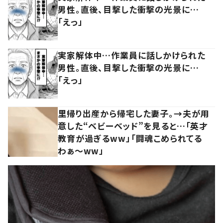
男性。直後、目撃した衝撃の光景に…
「えっ」
実家解体中…作業員に話しかけられた
男性。直後、目撃した衝撃の光景に…
「えっ」
里帰り出産から帰宅した妻子。→夫が用
意した“ベビーベッド”を見ると…「英才
教育が過ぎるww」「闘魂こめられてる
わぁ～ww」