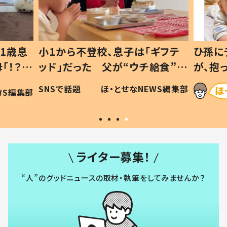
1歳息
小1から不登校、息子は「ギフテ
ひ孫に
「！？」
ッド」だった 父が“ウチ給食”を
が、抱
に「可愛
作り続ける理由とは #令和の親
「涙が
SNSで話題
ほ・とせなNEWS編集部
WS編集部
#令和の子
い」
ライター募集！
“人”のグッドニュースの取材・執筆をしてみませんか？