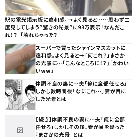
駅の電光掲示板に違和感。→よく見ると……思わず二
度見してしまう”驚きの光景”に93万表示「なんだこ
れ！？」「壊れちゃった？」
スーパーで買ったシャインマスカットに
違和感。よく見ると→「何これ？」まさか
の光景に…「こんなところに！？」「かわい
いww」
体調不良の妻に…夫「俺に全部任せろ」
しかし数時間後「なにこれ…」妻が目に
した光景とは
【続き】体調不良の妻に…夫「俺に全部
任せろ」しかしその後、妻が目を疑った
『まさかの光景』とは