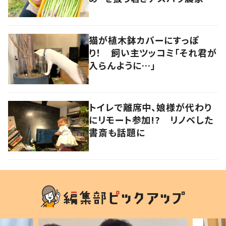
快進撃 音楽とのコラボも
香川・多度津町
猫が植木鉢カバーにすっぽ
り！ 飼い主ツッコミ「それ君が
入らんように…」
トイレで離席中、娘様が代わり
にリモート参加!? リノベした
書斎も話題に