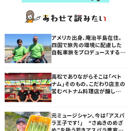
アメリカ出身、庵治半島在住。
四国で旅先の環境に配慮した
自転車旅をプロデュースする
「おもてなし」の心
高松でありながらそこは「ベト
ナム」そのもの。こだわり店主の
営むベトナム料理店が醸し出す
2つの側面とは？
元ミュージシャン、今は「アスパ
ラ王子です！」 “さぬきのめざ
め”を扱う若きアスパラ農家の