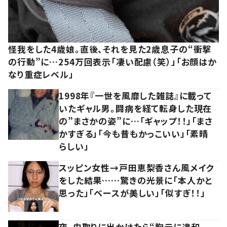
怪我をした4歳娘。直後、それを見た2歳息子の“衝撃
の行動”に…254万回表示「凄い配慮（笑）」「お顔はか
なり重症レベル」
1998年『一世を風靡した雑誌』に載って
いたギャル男。闘病を経て転身した現在
の”まさかの姿”に…「ギャップ！！」「まさ
かすぎる」「今も昔もかっこいい」「素晴
らしい」
スッピン女性→戸田恵梨香さん風メイク
をした結果……驚きの光景に「本人かと
思った」「ベースが美しい」「似すぎ！！」
夜、虫取りに出かけたら“胸元に違和