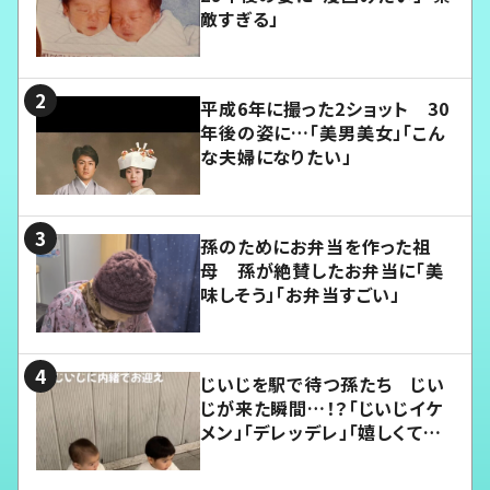
敵すぎる」
平成6年に撮った2ショット 30
年後の姿に…「美男美女」「こん
な夫婦になりたい」
孫のためにお弁当を作った祖
母 孫が絶賛したお弁当に「美
味しそう」「お弁当すごい」
じいじを駅で待つ孫たち じい
じが来た瞬間…！？「じいじイケ
メン」「デレッデレ」「嬉しくて可
愛くてたまらない」「幸せになれ
る」