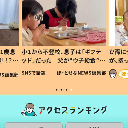
1歳息
小1から不登校、息子は「ギフテ
ひ孫に
「！？」
ッド」だった 父が“ウチ給食”を
が、抱
に「可愛
作り続ける理由とは #令和の親
「涙が
SNSで話題
ほ・とせなNEWS編集部
WS編集部
#令和の子
い」