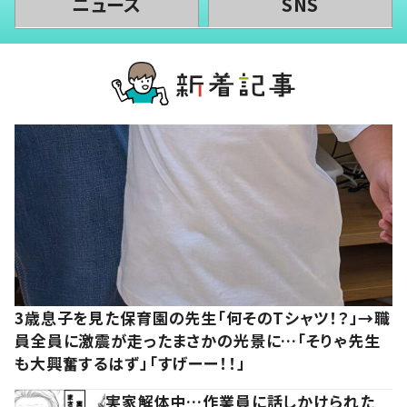
ニュース
SNS
3歳息子を見た保育園の先生「何そのTシャツ！？」→職
員全員に激震が走ったまさかの光景に…「そりゃ先生
も大興奮するはず」「すげーー！！」
実家解体中…作業員に話しかけられた