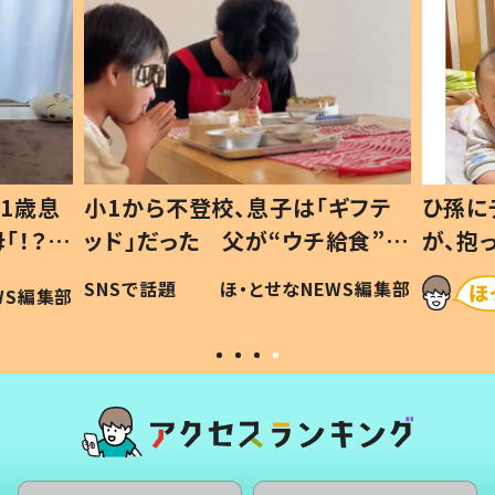
1歳息
小1から不登校、息子は「ギフテ
ひ孫に
「！？」
ッド」だった 父が“ウチ給食”を
が、抱
に「可愛
作り続ける理由とは #令和の親
「涙が
SNSで話題
ほ・とせなNEWS編集部
WS編集部
#令和の子
い」