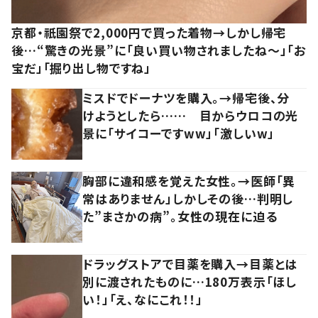
京都・祇園祭で2,000円で買った着物→しかし帰宅
後…“驚きの光景”に「良い買い物されましたね～」「お
宝だ」「掘り出し物ですね」
ミスドでドーナツを購入。→帰宅後、分
けようとしたら…… 目からウロコの光
景に「サイコーですww」「激しいw」
胸部に違和感を覚えた女性。→医師「異
常はありません」しかしその後…判明し
た”まさかの病”。女性の現在に迫る
ドラッグストアで目薬を購入→目薬とは
別に渡されたものに…180万表示「ほし
い！」「え、なにこれ！！」