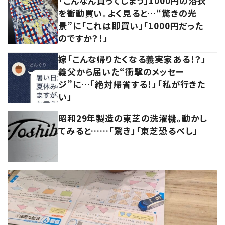
「こんなん買ってしまう」1000円の浴衣
を衝動買い。よく見ると…“驚きの光
景”に「これは即買い」「1000円だった
のですか？！」
嫁「こんな帰りたくなる義実家ある！？」
義父から届いた“衝撃のメッセー
ジ”に…「絶対帰省する！」「私が行きた
い」
昭和29年製造の東芝の洗濯機。動かし
てみると……「驚き」「東芝恐るべし」