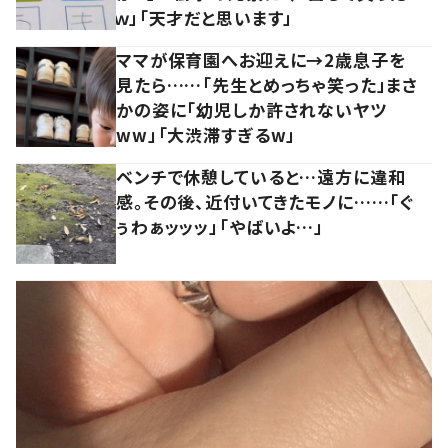
ｗ」「天才だと思います」
ママが保育園へお迎えに→2歳息子を
見たら……「先生とめっちゃ笑った」まさ
かの姿に「幼児しか許されないヤツ
ww」「大渋滞すぎるw」
ベンチで休憩していると…遠方に違和
感。その後、近付いてきたモノに……「ぐ
ぅわぁッッッ」「やばいよ…」