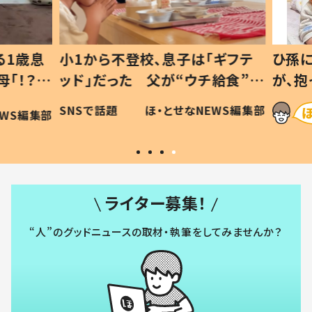
1歳息
小1から不登校、息子は「ギフテ
ひ孫に
「！？」
ッド」だった 父が“ウチ給食”を
が、抱
に「可愛
作り続ける理由とは #令和の親
「涙が
SNSで話題
ほ・とせなNEWS編集部
WS編集部
#令和の子
い」
ライター募集！
“人”のグッドニュースの取材・執筆をしてみませんか？