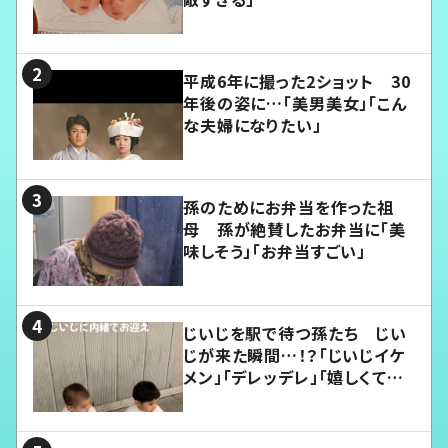
平成6年に撮った2ショット 30
年後の姿に…「美男美女」「こん
な夫婦になりたい」
孫のためにお弁当を作った祖
母 孫が絶賛したお弁当に「美
味しそう」「お弁当すごい」
じいじを駅で待つ孫たち じい
じが来た瞬間…！？「じいじイケ
メン」「デレッデレ」「嬉しくて可
愛くてたまらない」「幸せになれ
る」