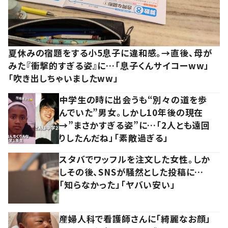
夏休みの宿題をする小5息子に違和感。→直後、母が
みた『衝撃的すぎる姿』に…「息子くんサイコーww」
「吹き出しちゃいましたww」
中学生の時に出会うも“別々の道を歩
んでいた”男女。しかし10年後の現在
→”まさかすぎる姿”に…「2人とも遠回
りしたんだね」「素敵過ぎる」
スタバでワッフルを注文した女性。しか
しその後、SNSが騒然とした投稿に…
「知らなかった」「ヤバい安い」
産婦人科で看護師さんに「綺麗なお顔」