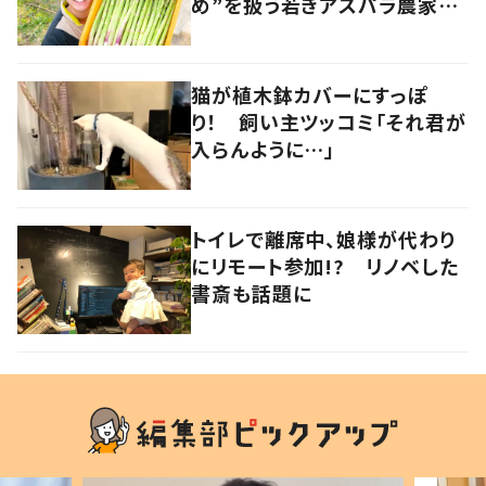
め”を扱う若きアスパラ農家の
快進撃 音楽とのコラボも
香川・多度津町
猫が植木鉢カバーにすっぽ
り！ 飼い主ツッコミ「それ君が
入らんように…」
トイレで離席中、娘様が代わり
にリモート参加!? リノベした
書斎も話題に