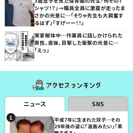
3歳息子を見た保育園の先生「何そのT
シャツ！？」→職員全員に激震が走ったま
さかの光景に…「そりゃ先生も大興奮す
るはず」「すげーー！！」
実家解体中…作業員に話しかけられた
男性。直後、目撃した衝撃の光景に…
「えっ」
ニュース
SNS
平成7年に生まれた双子…その
29年後の姿に「漫画みたい」「素
敵すぎる」