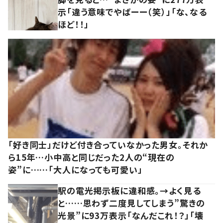
示「違う意味でやばーー（笑）」「な、なる
ほど！！」
「好き同士」だけど付き合っていなかった男女。それか
ら15年…小中高と同じだった2人の“現在の
姿”に……「大人になっても可愛い」
駅の電光掲示板に違和感。→よく見る
と……思わず二度見してしまう”驚きの
光景”に93万表示「なんだこれ！？」「壊