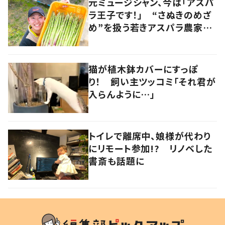
元ミュージシャン、今は「アスパ
ラ王子です！」 “さぬきのめざ
め”を扱う若きアスパラ農家の
快進撃 音楽とのコラボも
香川・多度津町
猫が植木鉢カバーにすっぽ
り！ 飼い主ツッコミ「それ君が
入らんように…」
トイレで離席中、娘様が代わり
にリモート参加!? リノベした
書斎も話題に