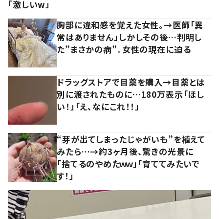
「激しいw」
胸部に違和感を覚えた女性。→医師「異
常はありません」しかしその後…判明し
た”まさかの病”。女性の現在に迫る
ドラッグストアで目薬を購入→目薬とは
別に渡されたものに…180万表示「ほし
い！」「え、なにこれ！！」
“芽が出てしまったじゃがいも”を植えて
みたら…→約3ヶ月後、驚きの光景に
「捨てるのやめたｗｗ」「育ててみたいで
す！」