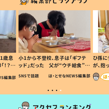
1歳息
小1から不登校、息子は「ギフテ
ひ孫に
「！？」
ッド」だった 父が“ウチ給食”を
が、抱
に「可愛
作り続ける理由とは #令和の親
「涙が
SNSで話題
ほ・とせなNEWS編集部
WS編集部
#令和の子
い」