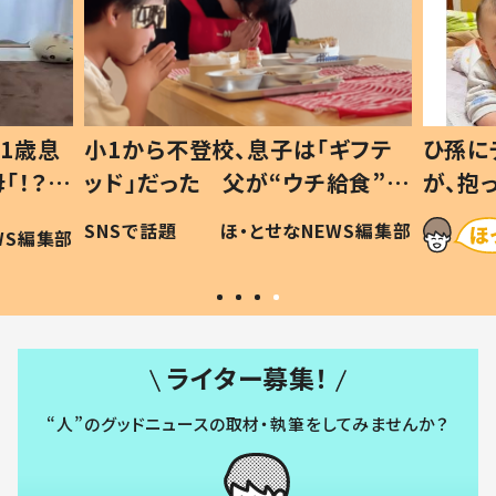
1歳息
小1から不登校、息子は「ギフテ
ひ孫に
「！？」
ッド」だった 父が“ウチ給食”を
が、抱
に「可愛
作り続ける理由とは #令和の親
「涙が
SNSで話題
ほ・とせなNEWS編集部
WS編集部
#令和の子
い」
ライター募集！
“人”のグッドニュースの取材・執筆をしてみませんか？