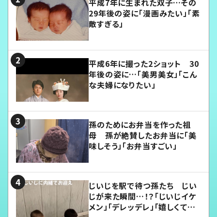
平成7年に生まれた双子…その
29年後の姿に「漫画みたい」「素
敵すぎる」
平成6年に撮った2ショット 30
年後の姿に…「美男美女」「こん
な夫婦になりたい」
孫のためにお弁当を作った祖
母 孫が絶賛したお弁当に「美
味しそう」「お弁当すごい」
じいじを駅で待つ孫たち じい
じが来た瞬間…！？「じいじイケ
メン」「デレッデレ」「嬉しくて可