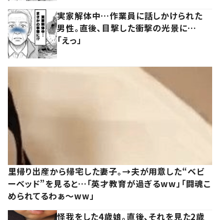
実家解体中…作業員に話しかけられた
男性。直後、目撃した衝撃の光景に…
「えっ」
里帰り出産から帰宅した妻子。→夫が用意した“ベビ
ーベッド”を見ると…「英才教育が過ぎるww」「闘魂こ
められてるわぁ～ww」
怪我をした4歳娘。直後、それを見た2歳