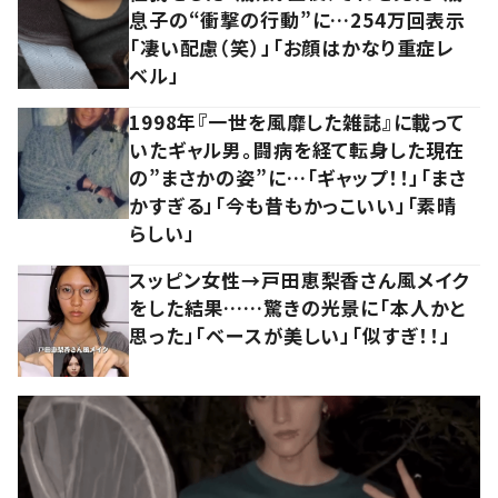
息子の“衝撃の行動”に…254万回表示
「凄い配慮（笑）」「お顔はかなり重症レ
ベル」
1998年『一世を風靡した雑誌』に載って
いたギャル男。闘病を経て転身した現在
の”まさかの姿”に…「ギャップ！！」「まさ
かすぎる」「今も昔もかっこいい」「素晴
らしい」
スッピン女性→戸田恵梨香さん風メイク
をした結果……驚きの光景に「本人かと
思った」「ベースが美しい」「似すぎ！！」