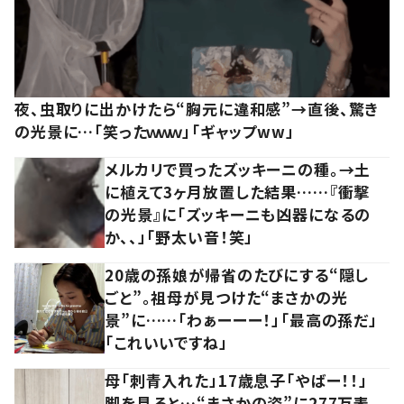
夜、虫取りに出かけたら“胸元に違和感”→直後、驚き
の光景に…「笑ったｗｗｗ」「ギャップww」
メルカリで買ったズッキーニの種。→土
に植えて3ヶ月放置した結果……『衝撃
の光景』に「ズッキーニも凶器になるの
か、、」「野太い音！笑」
20歳の孫娘が帰省のたびにする“隠し
ごと”。祖母が見つけた“まさかの光
景”に……「わぁーーー！」「最高の孫だ」
「これいいですね」
母「刺青入れた」17歳息子「やばー！！」
脚を見ると…“まさかの姿”に277万表