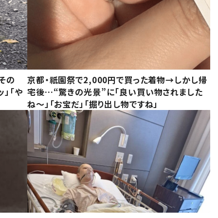
その
京都・祇園祭で2,000円で買った着物→しかし帰
ッ」「や
宅後…“驚きの光景”に「良い買い物されました
ね～」「お宝だ」「掘り出し物ですね」