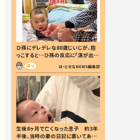
ひ孫にデレデレな80歳じいじが、抱
っこすると…ひ孫の反応に「涙が出ま
した」「可愛くて仕方ない」
ほ・とせなNEWS編集部
生後8ヶ月で亡くなった息子 約3年
半後、当時の妻の日記に書いてあっ