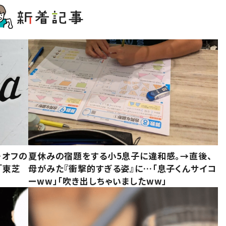
・オフの
夏休みの宿題をする小5息子に違和感。→直後、
「東芝
母がみた『衝撃的すぎる姿』に…「息子くんサイコ
ーww」「吹き出しちゃいましたww」