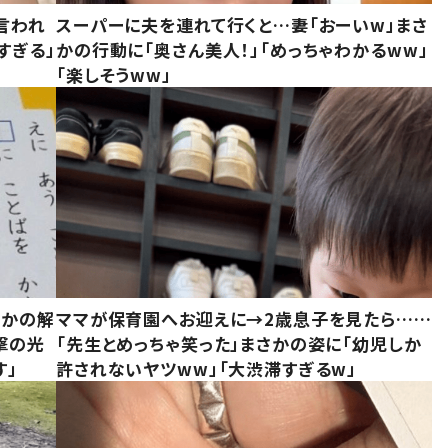
言われ
スーパーに夫を連れて行くと…妻「おーいw」まさ
すぎる」
かの行動に「奥さん美人！」「めっちゃわかるww」
「楽しそうww」
さかの解
ママが保育園へお迎えに→2歳息子を見たら……
撃の光
「先生とめっちゃ笑った」まさかの姿に「幼児しか
す」
許されないヤツww」「大渋滞すぎるw」