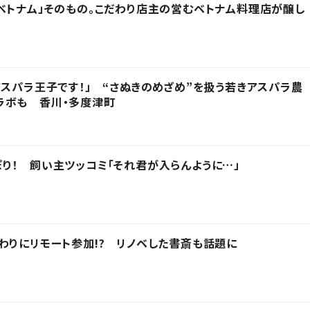
ベトナム」そのもの。こだわり店主の営むベトナム料理店が醸し
アスパラ王子です！」 “さぬきのめざめ”を扱う若きアスパラ農
ラボも 香川・多度津町
り！ 飼い主ツッコミ「それ君が入らんように…」
わりにリモート参加!? リノベした書斎も話題に