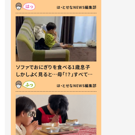
た本音とは
ほ・とせなNEWS編集部
ソファでおにぎりを食べる1歳息子
しかしよく見ると…母「！？」すべてを
察した母の投稿に「可愛いから許
ほ・とせなNEWS編集部
す！」「現行犯〜」