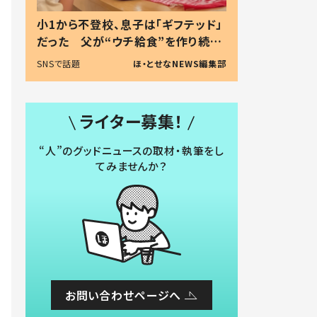
小1から不登校、息子は「ギフテッド」
だった 父が“ウチ給食”を作り続け
る理由とは #令和の親 #令和の子
SNSで話題
ほ・とせなNEWS編集部
ライター募集！
“人”のグッドニュースの取材・執筆をし
てみませんか？
お問い合わせページへ