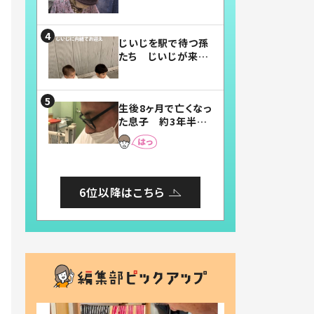
賛したお弁当に「美
味しそう」「お弁当す
ごい」
じいじを駅で待つ孫
たち じいじが来た
瞬間…！？「じいじイ
ケメン」「デレッデレ」
「嬉しくて可愛くてた
生後8ヶ月で亡くなっ
まらない」「幸せにな
た息子 約3年半
れる」
後、当時の妻の日記
に書いてあった本音
とは
6位以降はこちら