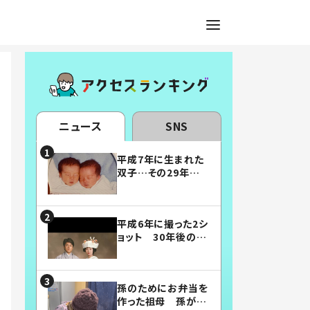
ニュース
SNS
平成7年に生まれた
双子…その29年後
の姿に「漫画みたい」
「素敵すぎる」
平成6年に撮った2シ
ョット 30年後の姿
に…「美男美女」「こ
んな夫婦になりた
い」
孫のためにお弁当を
作った祖母 孫が絶