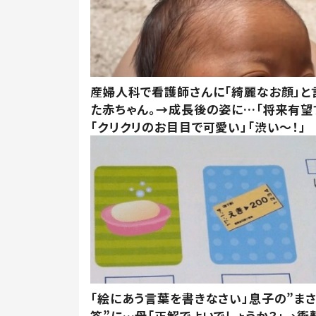
産婦人科で看護師さんに「綺麗なお顔」と
た赤ちゃん。→成長後の姿に…「将来有望
「クリクリのお目目で可愛い」「渋い～！」
「絵にあう言葉を書きなさい」息子の”ま
答”に…母「正解でよいでしょうか？」→衝