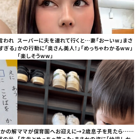
言われ
スーパーに夫を連れて行くと…妻「おーいw」まさ
すぎる」
かの行動に「奥さん美人！」「めっちゃわかるww」
「楽しそうww」
さかの解
ママが保育園へお迎えに→2歳息子を見たら……
撃の光
「先生とめっちゃ笑った」まさかの姿に「幼児しか