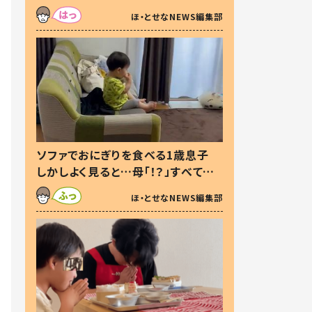
た本音とは
ほ・とせなNEWS編集部
ソファでおにぎりを食べる1歳息子
しかしよく見ると…母「！？」すべてを
察した母の投稿に「可愛いから許
ほ・とせなNEWS編集部
す！」「現行犯〜」