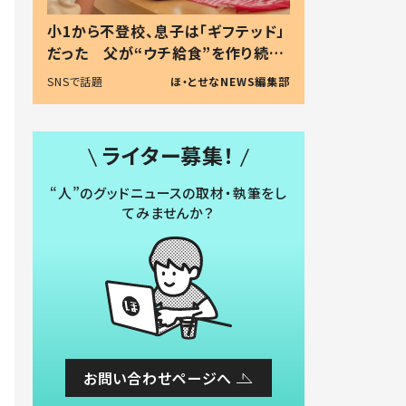
小1から不登校、息子は「ギフテッド」
だった 父が“ウチ給食”を作り続け
る理由とは #令和の親 #令和の子
SNSで話題
ほ・とせなNEWS編集部
ライター募集！
“人”のグッドニュースの取材・執筆をし
てみませんか？
お問い合わせページへ