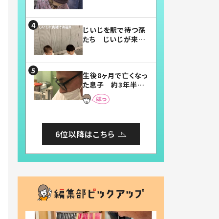
賛したお弁当に「美
味しそう」「お弁当す
ごい」
じいじを駅で待つ孫
たち じいじが来た
瞬間…！？「じいじイ
ケメン」「デレッデレ」
「嬉しくて可愛くてた
生後8ヶ月で亡くなっ
まらない」「幸せにな
た息子 約3年半
れる」
後、当時の妻の日記
に書いてあった本音
とは
6位以降はこちら