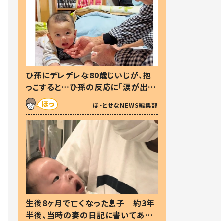
ひ孫にデレデレな80歳じいじが、抱
っこすると…ひ孫の反応に「涙が出ま
した」「可愛くて仕方ない」
ほ・とせなNEWS編集部
生後8ヶ月で亡くなった息子 約3年
半後、当時の妻の日記に書いてあっ