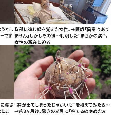
ようとし
胸部に違和感を覚えた女性。→医師「異常はあり
ーです
ません」しかしその後…判明した”まさかの病”。
女性の現在に迫る
別に渡さ
“芽が出てしまったじゃがいも”を植えてみたら…
なにこ
→約3ヶ月後、驚きの光景に「捨てるのやめたｗ