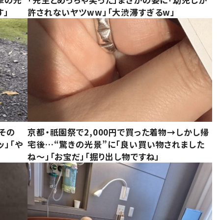
す」
許されないヤツww」「大渋滞すぎるw」
その
京都・祇園祭で2,000円で買った着物→しかし帰
ッ」「や
宅後…“驚きの光景”に「良い買い物されました
ね～」「お宝だ」「掘り出し物ですね」