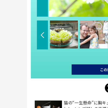
この
猫の“一生懸命”に胸キ