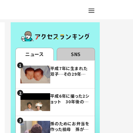
ニュース
SNS
平成7年に生まれた
双子…その29年後
の姿に「漫画みたい」
「素敵すぎる」
平成6年に撮った2シ
ョット 30年後の姿
に…「美男美女」「こ
んな夫婦になりた
い」
孫のためにお弁当を
作った祖母 孫が絶