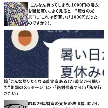
「こんなん買ってしまう」1000円の浴衣
を衝動買い。よく見ると…“驚きの光
景”に「これは即買い」「1000円だった
のですか？！」
嫁「こんな帰りたくなる義実家ある！？」義父から届い
た“衝撃のメッセージ”に…「絶対帰省する！」「私が行
きたい」
昭和29年製造の東芝の洗濯機。動かし