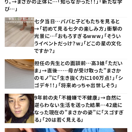
り。→まさかの正体に…「知らなかった！！」「新たな学
び…」
七夕当日…パパと子どもたちを見ると
→「初めて見る七夕の楽しみ方」衝撃の
光景に…「おもろすぎるwww」「そうい
うイベントだっけ？w」「どこの星の文化
ですか？」
担任の先生との面談前…高3娘「ただい
ま」→直後……母が受け取った”まさか
のモノ”に「生き抜く力に100万点！」「シ
ゴデキ！！」「将来めっちゃ出世しそう」
9年前の夫「不機嫌で不健康」→自然に
逆らわない生活を送った結果…42歳に
なった現在の”まさかの姿”に「スゴすぎ
る」「20は若く見える」