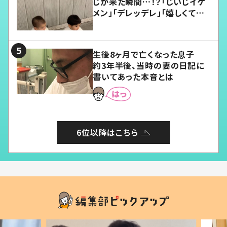
じが来た瞬間…！？「じいじイケ
メン」「デレッデレ」「嬉しくて可
愛くてたまらない」「幸せになれ
る」
生後8ヶ月で亡くなった息子
約3年半後、当時の妻の日記に
書いてあった本音とは
6位以降はこちら