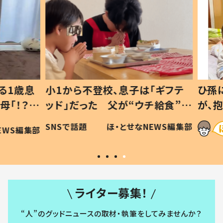
1歳息
小1から不登校、息子は「ギフテ
ひ孫に
「！？」
ッド」だった 父が“ウチ給食”を
が、抱
に「可愛
作り続ける理由とは #令和の親
「涙が
SNSで話題
ほ・とせなNEWS編集部
WS編集部
#令和の子
い」
ライター募集！
“人”のグッドニュースの取材・執筆をしてみませんか？