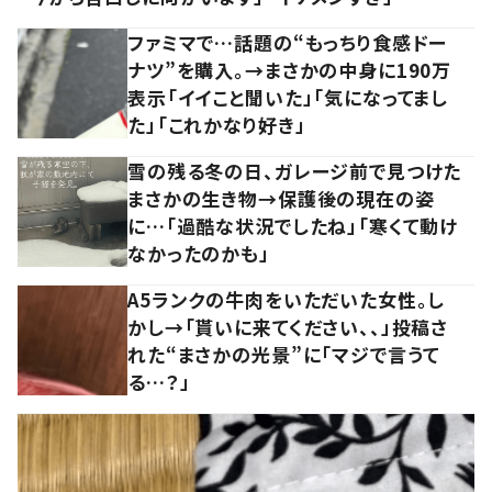
ファミマで…話題の“もっちり食感ドー
ナツ”を購入。→まさかの中身に190万
表示「イイこと聞いた」「気になってまし
た」「これかなり好き」
雪の残る冬の日、ガレージ前で見つけた
まさかの生き物→保護後の現在の姿
に…「過酷な状況でしたね」「寒くて動け
なかったのかも」
A5ランクの牛肉をいただいた女性。し
かし→「貰いに来てください、、」投稿さ
れた“まさかの光景”に「マジで言うて
る…？」