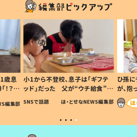
1歳息
小1から不登校、息子は「ギフテ
ひ孫に
「！？」
ッド」だった 父が“ウチ給食”を
が、抱
に「可愛
作り続ける理由とは #令和の親
「涙が
SNSで話題
ほ・とせなNEWS編集部
WS編集部
#令和の子
い」