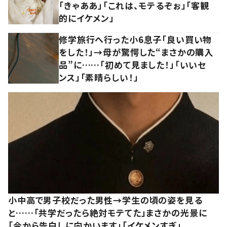
「きゃああ」「これは、モテるぞぉ」「客観
的にイケメン」
修学旅行へ行った小6息子「良い買い物
をした！」→母が驚愕した“まさかの購入
品”に……「初めて見ました！」「いいセ
ンス」「素晴らしい！」
小中高で男子校だった男性→学生の頃の姿を見る
と……「共学だったら絶対モテてた」まさかの光景に
「今から告白しに向かいます」「イケメンすぎ」