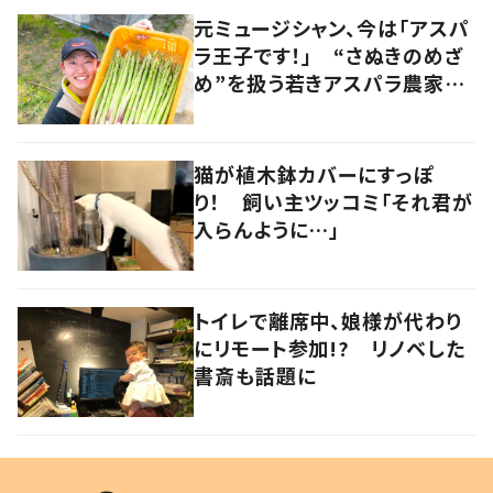
元ミュージシャン、今は「アスパ
ラ王子です！」 “さぬきのめざ
め”を扱う若きアスパラ農家の
快進撃 音楽とのコラボも
香川・多度津町
猫が植木鉢カバーにすっぽ
り！ 飼い主ツッコミ「それ君が
入らんように…」
トイレで離席中、娘様が代わり
にリモート参加!? リノベした
書斎も話題に