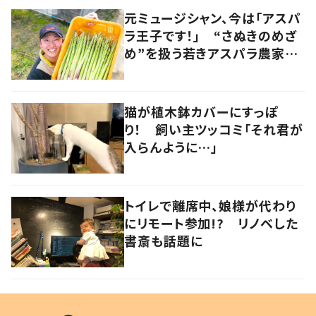
元ミュージシャン、今は「アスパ
ラ王子です！」 “さぬきのめざ
め”を扱う若きアスパラ農家の
快進撃 音楽とのコラボも
香川・多度津町
猫が植木鉢カバーにすっぽ
り！ 飼い主ツッコミ「それ君が
入らんように…」
トイレで離席中、娘様が代わり
にリモート参加!? リノベした
書斎も話題に