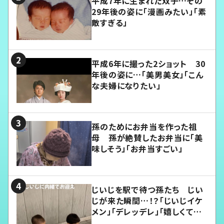
平成7年に生まれた双子…その
29年後の姿に「漫画みたい」「素
敵すぎる」
平成6年に撮った2ショット 30
年後の姿に…「美男美女」「こん
な夫婦になりたい」
孫のためにお弁当を作った祖
母 孫が絶賛したお弁当に「美
味しそう」「お弁当すごい」
じいじを駅で待つ孫たち じい
じが来た瞬間…！？「じいじイケ
メン」「デレッデレ」「嬉しくて可
愛くてたまらない」「幸せになれ