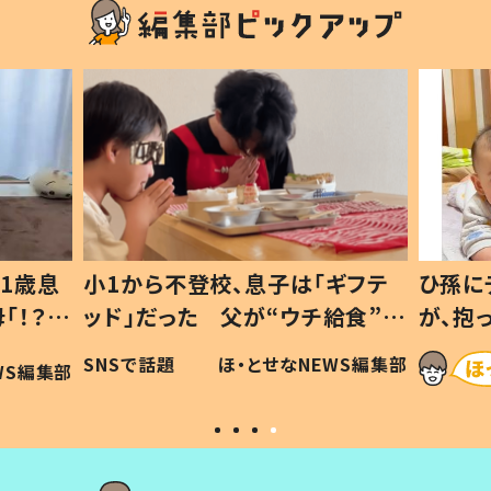
1歳息
小1から不登校、息子は「ギフテ
ひ孫に
「！？」
ッド」だった 父が“ウチ給食”を
が、抱
に「可愛
作り続ける理由とは #令和の親
「涙が
SNSで話題
ほ・とせなNEWS編集部
WS編集部
#令和の子
い」