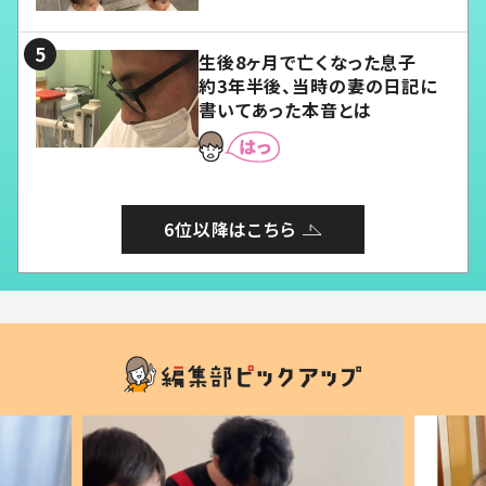
る」
生後8ヶ月で亡くなった息子
約3年半後、当時の妻の日記に
書いてあった本音とは
6位以降はこちら