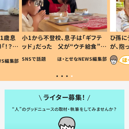
1歳息
小1から不登校、息子は「ギフテ
ひ孫に
「！？」
ッド」だった 父が“ウチ給食”を
が、抱
に「可愛
作り続ける理由とは #令和の親
「涙が
SNSで話題
ほ・とせなNEWS編集部
WS編集部
#令和の子
い」
ライター募集！
“人”のグッドニュースの取材・執筆をしてみませんか？