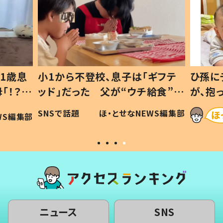
1歳息
小1から不登校、息子は「ギフテ
ひ孫に
「！？」
ッド」だった 父が“ウチ給食”を
が、抱
に「可愛
作り続ける理由とは #令和の親
「涙が
SNSで話題
ほ・とせなNEWS編集部
WS編集部
#令和の子
い」
ニュース
SNS