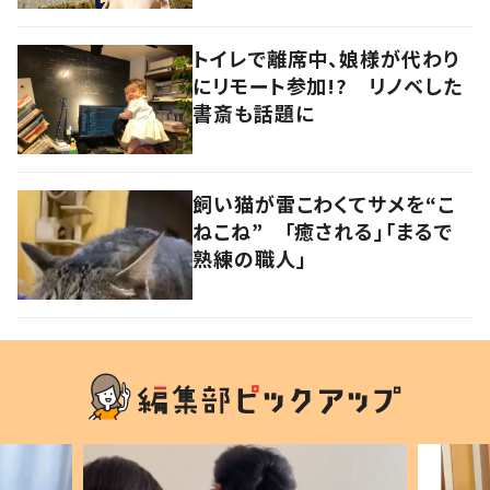
トイレで離席中、娘様が代わり
にリモート参加!? リノベした
書斎も話題に
飼い猫が雷こわくてサメを“こ
ねこね” 「癒される」「まるで
熟練の職人」