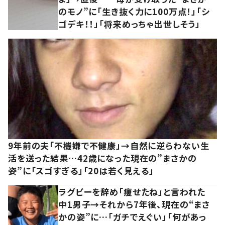
のモノ”に「生き抜く力に100万点！」「シ
ゴデキ！！」「将来めっちゃ出世しそう」
9年前の夫「不機嫌で不健康」→自然に逆らわない生
活を送った結果…42歳になった現在の”まさかの
姿”に「スゴすぎる」「20は若く見える」
ラグビーを辞め「痩せたね」と言われた
中1男子→それから7年後、現在の“まさ
かの姿”に…「ガチでえぐい」「何があっ