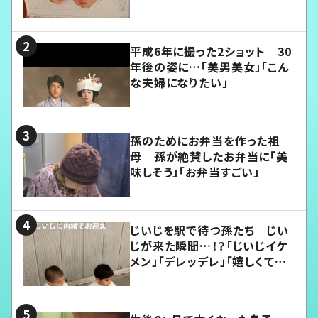
平成6年に撮った2ショット 30
年後の姿に…「美男美女」「こん
な夫婦になりたい」
孫のためにお弁当を作った祖
母 孫が絶賛したお弁当に「美
味しそう」「お弁当すごい」
じいじを駅で待つ孫たち じい
じが来た瞬間…！？「じいじイケ
メン」「デレッデレ」「嬉しくて可
愛くてたまらない」「幸せになれ
る」