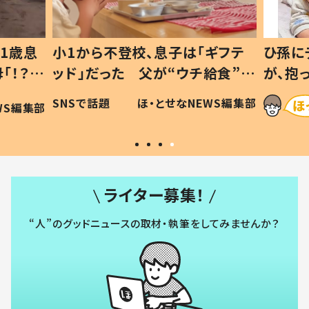
1歳息
小1から不登校、息子は「ギフテ
ひ孫に
「！？」
ッド」だった 父が“ウチ給食”を
が、抱
に「可愛
作り続ける理由とは #令和の親
「涙が
SNSで話題
ほ・とせなNEWS編集部
WS編集部
#令和の子
い」
ライター募集！
“人”のグッドニュースの取材・執筆をしてみませんか？