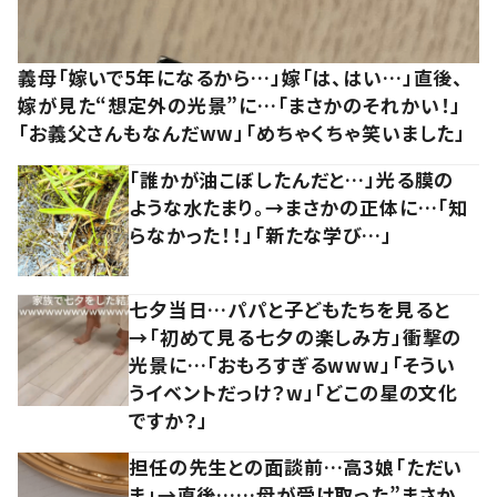
義母「嫁いで5年になるから…」嫁「は、はい…」直後、
嫁が見た“想定外の光景”に…「まさかのそれかい！」
「お義父さんもなんだww」「めちゃくちゃ笑いました」
「誰かが油こぼしたんだと…」光る膜の
ような水たまり。→まさかの正体に…「知
らなかった！！」「新たな学び…」
七夕当日…パパと子どもたちを見ると
→「初めて見る七夕の楽しみ方」衝撃の
光景に…「おもろすぎるwww」「そうい
うイベントだっけ？w」「どこの星の文化
ですか？」
担任の先生との面談前…高3娘「ただい
ま」→直後……母が受け取った”まさか