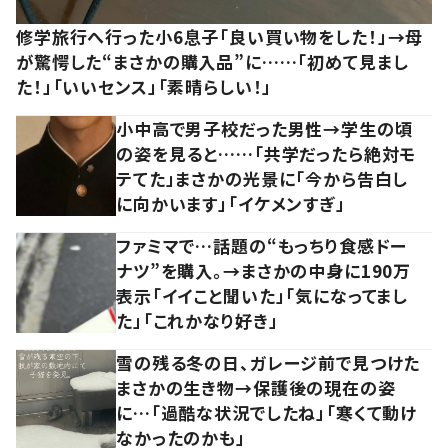
修学旅行へ行った小6息子「良い買い物をした！」→母
が驚愕した“まさかの購入品”に……「初めて見まし
た！」「いいセンス」「素晴らしい！」
小中高で男子校だった男性→学生の頃
の姿を見ると……「共学だったら絶対モ
テてた」まさかの光景に「今から告白し
に向かいます」「イケメンすぎ」
ファミマで…話題の“もっちり食感ドー
ナツ”を購入。→まさかの中身に190万
表示「イイこと聞いた」「気になってまし
た」「これかなり好き」
雪の残る冬の日、ガレージ前で見つけた
まさかの生き物→保護後の現在の姿
に…「過酷な状況でしたね」「寒くて動け
なかったのかも」