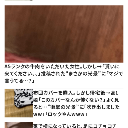
A5ランクの牛肉をいただいた女性。しかし→「貰いに
来てください、、」投稿された“まさかの光景”に「マジで
言うてる…？」
布団カバーを購入。しかし帰宅後→高1
娘「このカバーなんか怖くない？」よく見
ると…”衝撃の光景”に「吹き出しました
ww」「ロックやんwww」
家で横になっていると、足にコチョコチ