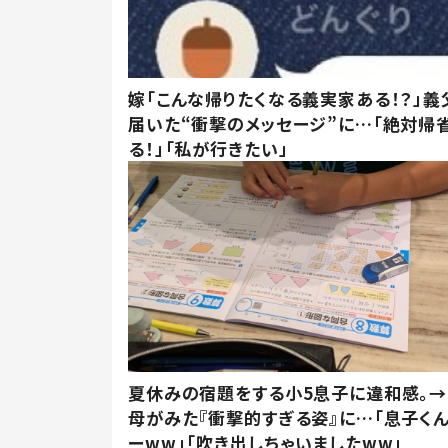
嫁「こんな帰りたくなる義実家ある！？」義
届いた“衝撃のメッセージ”に…「絶対帰
る！」「私が行きたい」
夏休みの宿題をする小5息子に違和感。→
母がみた『衝撃的すぎる姿』に…「息子く
ーww」「吹き出しちゃいましたww」