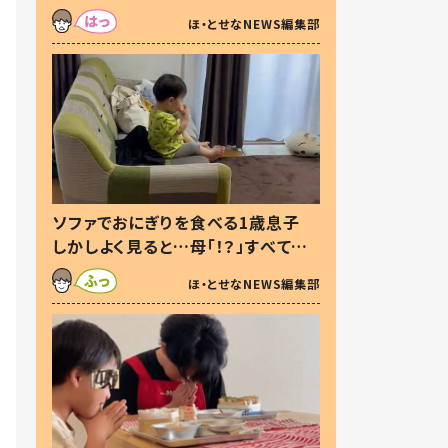
た本音とは
ほ・とせなNEWS編集部
ソファでおにぎりを食べる1歳息子
しかしよく見ると…母「！？」すべてを
察した母の投稿に「可愛いから許
ほ・とせなNEWS編集部
す！」「現行犯〜」