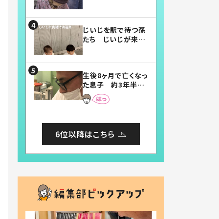
賛したお弁当に「美
味しそう」「お弁当す
ごい」
じいじを駅で待つ孫
たち じいじが来た
瞬間…！？「じいじイ
ケメン」「デレッデレ」
「嬉しくて可愛くてた
生後8ヶ月で亡くなっ
まらない」「幸せにな
た息子 約3年半
れる」
後、当時の妻の日記
に書いてあった本音
とは
6位以降はこちら