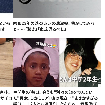
父から
昭和29年製造の東芝の洗濯機。動かしてみる
省す
と……「驚き」「東芝恐るべし」
直後、
中学生の時に出会うも“別々の道を歩んでい
んサイコ
た”男女。しかし10年後の現在→”まさかすぎる
姿”に…「2人とも遠回りしたんだね」「素敵過ぎ