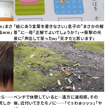
w」まさ
「絵にあう言葉を書きなさい」息子の”まさかの解
るww」
答”に…母「正解でよいでしょうか？」→衝撃の光
景に「声出して笑ったｗ」「天才だと思います」
たら……
ベンチで休憩していると…遠方に違和感。その
児しか
後、近付いてきたモノに……「ぐぅわぁッッッ」「や