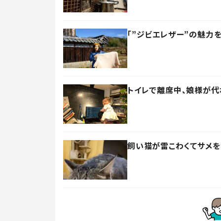
「”ジビエレザー”の魅力
トイレで離席中、娘様が代
飼い猫が雷こわくてサメを