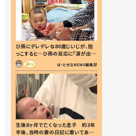
ひ孫にデレデレな80歳じいじが、抱
っこすると…ひ孫の反応に「涙が出ま
した」「可愛くて仕方ない」
ほ・とせなNEWS編集部
生後8ヶ月で亡くなった息子 約3年
半後、当時の妻の日記に書いてあっ