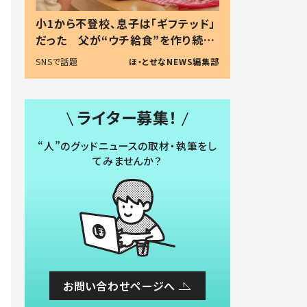
小1から不登校、息子は「ギフテッド」
だった 父が“ウチ給食”を作り続け
る理由とは #令和の親 #令和の子
SNSで話題
ほ・とせなNEWS編集部
ライター募集！
“人”のグッドニュースの取材・執筆をし
てみませんか？
お問い合わせページへ