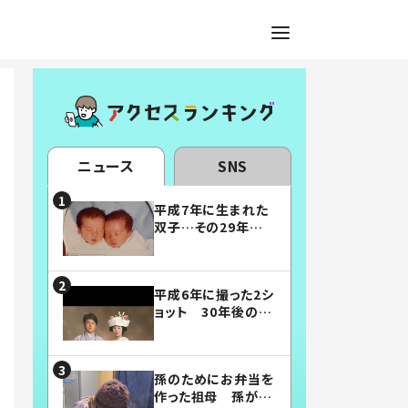
ニュース
SNS
平成7年に生まれた
双子…その29年後
の姿に「漫画みたい」
「素敵すぎる」
平成6年に撮った2シ
ョット 30年後の姿
に…「美男美女」「こ
んな夫婦になりた
い」
孫のためにお弁当を
作った祖母 孫が絶