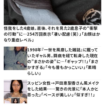
怪我をした4歳娘。直後、それを見た2歳息子の“衝撃
の行動”に…254万回表示「凄い配慮（笑）」「お顔はか
なり重症レベル」
1998年『一世を風靡した雑誌』に載って
いたギャル男。闘病を経て転身した現在
の”まさかの姿”に…「ギャップ！！」「まさ
かすぎる」「今も昔もかっこいい」「素晴
らしい」
スッピン女性→戸田恵梨香さん風メイク
をした結果……驚きの光景に「本人かと
思った」「ベースが美しい」「似すぎ！！」