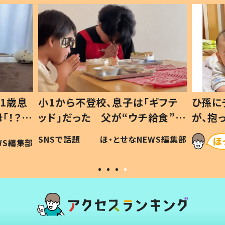
1歳息
小1から不登校、息子は「ギフテ
ひ孫に
「！？」
ッド」だった 父が“ウチ給食”を
が、抱
に「可愛
作り続ける理由とは #令和の親
「涙が
SNSで話題
ほ・とせなNEWS編集部
WS編集部
#令和の子
い」