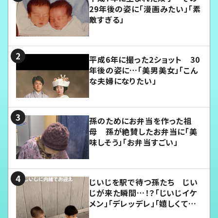
29年後の姿に「漫画みたい」「素
敵すぎる」
平成6年に撮った2ショット 30
年後の姿に…「美男美女」「こん
な夫婦になりたい」
孫のためにお弁当を作った祖
母 孫が絶賛したお弁当に「美
味しそう」「お弁当すごい」
じいじを駅で待つ孫たち じい
じが来た瞬間…！？「じいじイケ
メン」「デレッデレ」「嬉しくて可
愛くてたまらない」「幸せになれ