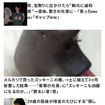
夜、虫取りに出かけたら“胸元に違和
感”→直後、驚きの光景に…「笑ったｗｗ
ｗ」「ギャップww」
メルカリで買ったズッキーニの種。→土に植えて3ヶ月
放置した結果……『衝撃の光景』に「ズッキーニも凶器
になるのか、、」「野太い音！笑」
20歳の孫娘が帰省のたびにする“隠し