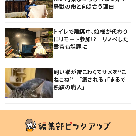
鳥獣の命と向き合う理由
トイレで離席中、娘様が代わり
にリモート参加!? リノベした
書斎も話題に
飼い猫が雷こわくてサメを“こ
ねこね” 「癒される」「まるで
熟練の職人」