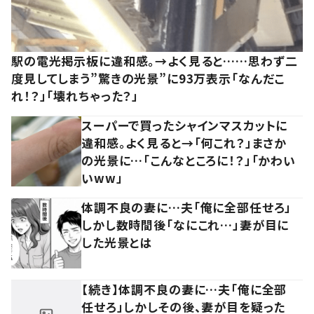
駅の電光掲示板に違和感。→よく見ると……思わず二
度見してしまう”驚きの光景”に93万表示「なんだこ
れ！？」「壊れちゃった？」
スーパーで買ったシャインマスカットに
違和感。よく見ると→「何これ？」まさか
の光景に…「こんなところに！？」「かわい
いww」
体調不良の妻に…夫「俺に全部任せろ」
しかし数時間後「なにこれ…」妻が目に
した光景とは
【続き】体調不良の妻に…夫「俺に全部
任せろ」しかしその後、妻が目を疑った