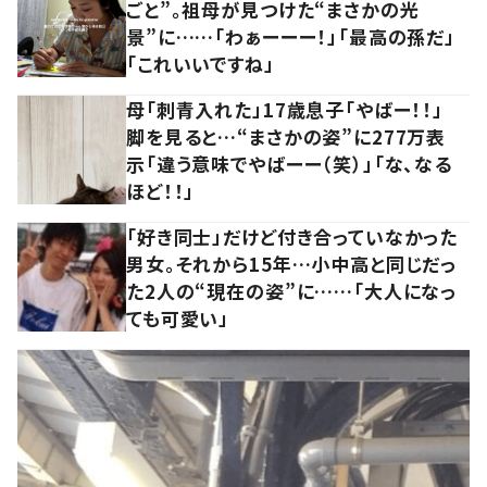
ごと”。祖母が見つけた“まさかの光
景”に……「わぁーーー！」「最高の孫だ」
「これいいですね」
母「刺青入れた」17歳息子「やばー！！」
脚を見ると…“まさかの姿”に277万表
示「違う意味でやばーー（笑）」「な、なる
ほど！！」
「好き同士」だけど付き合っていなかった
男女。それから15年…小中高と同じだっ
た2人の“現在の姿”に……「大人になっ
ても可愛い」