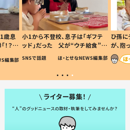
1歳息
小1から不登校、息子は「ギフテ
ひ孫に
「！？」
ッド」だった 父が“ウチ給食”を
が、抱
に「可愛
作り続ける理由とは #令和の親
「涙が
SNSで話題
ほ・とせなNEWS編集部
WS編集部
#令和の子
い」
ライター募集！
“人”のグッドニュースの取材・執筆をしてみませんか？