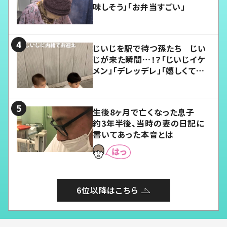
味しそう」「お弁当すごい」
じいじを駅で待つ孫たち じい
じが来た瞬間…！？「じいじイケ
メン」「デレッデレ」「嬉しくて可
愛くてたまらない」「幸せになれ
る」
生後8ヶ月で亡くなった息子
約3年半後、当時の妻の日記に
書いてあった本音とは
6位以降はこちら