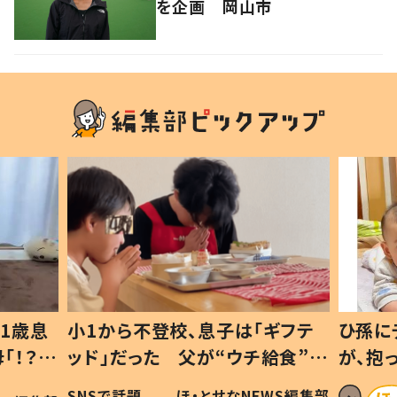
を企画 岡山市
1歳息
小1から不登校、息子は「ギフテ
ひ孫に
「！？」
ッド」だった 父が“ウチ給食”を
が、抱
に「可愛
作り続ける理由とは #令和の親
「涙が
SNSで話題
ほ・とせなNEWS編集部