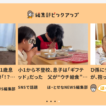
1歳息
小1から不登校、息子は「ギフテ
ひ孫に
「！？」
ッド」だった 父が“ウチ給食”を
が、抱
に「可愛
作り続ける理由とは #令和の親
「涙が
SNSで話題
ほ・とせなNEWS編集部
WS編集部
#令和の子
い」