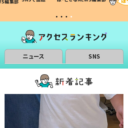
WS編集部
#令和の子
い」
ニュース
SNS