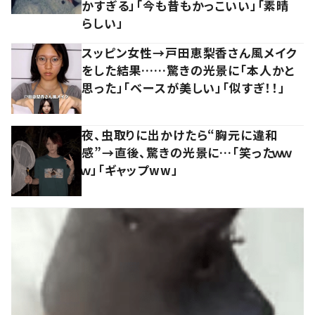
かすぎる」「今も昔もかっこいい」「素晴
らしい」
スッピン女性→戸田恵梨香さん風メイク
をした結果……驚きの光景に「本人かと
思った」「ベースが美しい」「似すぎ！！」
夜、虫取りに出かけたら“胸元に違和
感”→直後、驚きの光景に…「笑ったｗｗ
ｗ」「ギャップww」