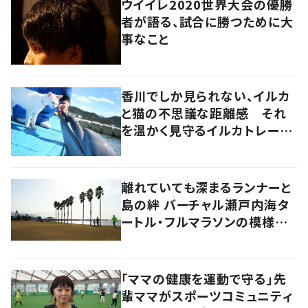
ウイイレ2020世界大会の優勝
者が語る、試合に勝つために大
事なこと
香川でしか見られない、イルカ
と猫の不思議な距離感 それ
を温かく見守るイルカトレーナ
ーの努力
離れていても深まるランナーと
島の絆 バーチャル瀬戸内海タ
ートル・フルマラソンの模様を
レポート！
「ママの健康を運動で守る」先
輩ママがスポーツコミュニティ