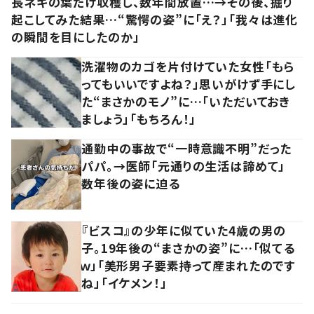
長ネギの葉だけ収穫し、数年間放置…→その後、掘り
起こしてみた結果…“驚愕の姿”に「え？」「我々は進化
の瞬間を目にしたのか」
洗濯物のカゴを片付けていた女性「もら
ってもいいですよね？」思いがけず手にし
た“まさかのモノ”に…「いただいておき
ましょう」「もちろん！」
通勤中の事故で“一時意識不明”だった
パパ。→医師「元通りの生活は諦めて」
数年後の姿に迫る
『ビスコ』の少年に似ていた4歳の男の
子。19年後の“まさかの姿”に…「似てる
ｗ」「美形男子要素持って産まれたのです
ね」「イケメン！」