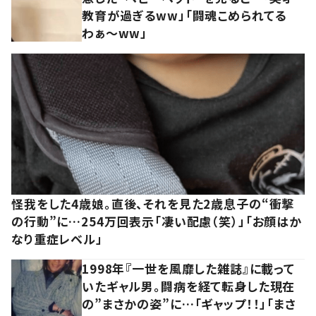
教育が過ぎるww」「闘魂こめられてる
わぁ～ww」
怪我をした4歳娘。直後、それを見た2歳息子の“衝撃
の行動”に…254万回表示「凄い配慮（笑）」「お顔はか
なり重症レベル」
1998年『一世を風靡した雑誌』に載って
いたギャル男。闘病を経て転身した現在
の”まさかの姿”に…「ギャップ！！」「まさ