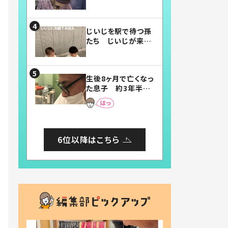
賛したお弁当に「美
味しそう」「お弁当す
ごい」
じいじを駅で待つ孫
たち じいじが来た
瞬間…！？「じいじイ
ケメン」「デレッデレ」
「嬉しくて可愛くてた
生後8ヶ月で亡くなっ
まらない」「幸せにな
た息子 約3年半
れる」
後、当時の妻の日記
に書いてあった本音
とは
6位以降はこちら