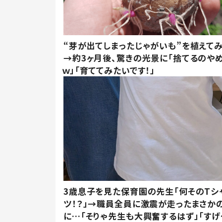
“芽が出てしまったじゃがいも”を植えて
→約3ヶ月後、驚きの光景に「捨てるのや
ｗ」「育ててみたいです！」
3歳息子を見た保育園の先生「何そのTシ
ツ！？」→職員全員に激震が走ったまさか
に…「そりゃ先生も大興奮するはず」「すげ