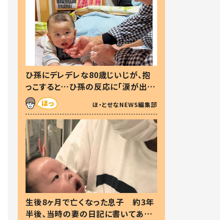
ひ孫にデレデレな80歳じいじが、抱
っこすると…ひ孫の反応に「涙が出ま
した」「可愛くて仕方ない」
ほ・とせなNEWS編集部
生後8ヶ月で亡くなった息子 約3年
半後、当時の妻の日記に書いてあっ