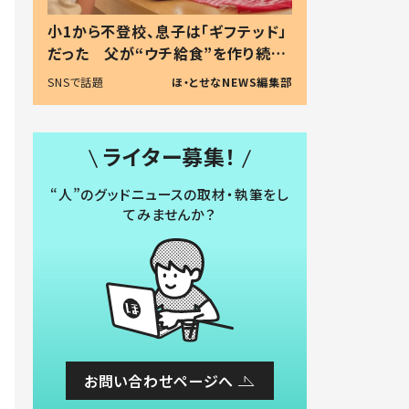
小1から不登校、息子は「ギフテッド」
だった 父が“ウチ給食”を作り続け
る理由とは #令和の親 #令和の子
SNSで話題
ほ・とせなNEWS編集部
ライター募集！
“人”のグッドニュースの取材・執筆をし
てみませんか？
お問い合わせページへ