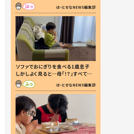
た本音とは
ほ・とせなNEWS編集部
ソファでおにぎりを食べる1歳息子
しかしよく見ると…母「！？」すべてを
察した母の投稿に「可愛いから許
ほ・とせなNEWS編集部
す！」「現行犯〜」