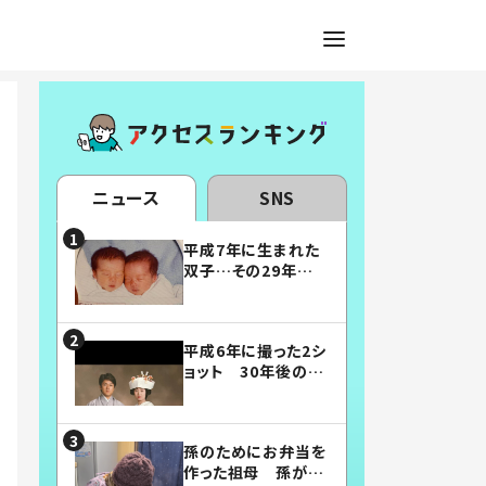
ニュース
SNS
平成7年に生まれた
双子…その29年後
の姿に「漫画みたい」
「素敵すぎる」
平成6年に撮った2シ
ョット 30年後の姿
に…「美男美女」「こ
んな夫婦になりた
い」
孫のためにお弁当を
作った祖母 孫が絶