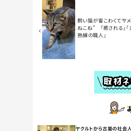
飼い猫が雷こわくてサメ
ねこね” 「癒される」「
熟練の職人」
ヤクルトから古巣の社会人