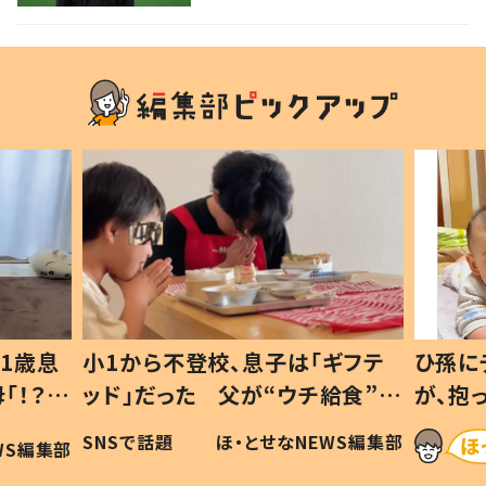
1歳息
小1から不登校、息子は「ギフテ
ひ孫に
「！？」
ッド」だった 父が“ウチ給食”を
が、抱
に「可愛
作り続ける理由とは #令和の親
「涙が
SNSで話題
ほ・とせなNEWS編集部
WS編集部
#令和の子
い」