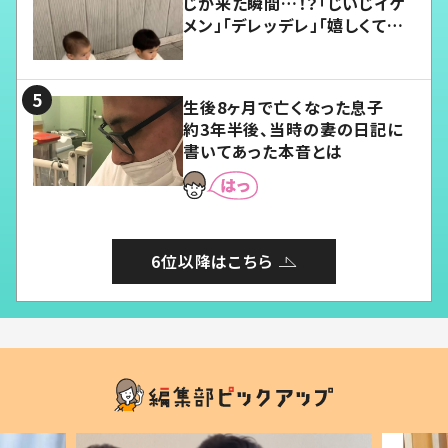
じが来た瞬間…！？「じいじイケ
メン」「デレッデレ」「嬉しくて可
愛くてたまらない」「幸せになれ
る」
生後8ヶ月で亡くなった息子
約3年半後、当時の妻の日記に
書いてあった本音とは
6位以降はこちら