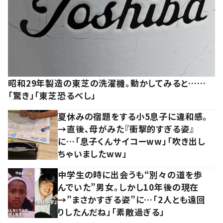
昭和29年製造の東芝の洗濯機。動かしてみると……
「驚き」「東芝恐るべし」
夏休みの宿題をする小5息子に違和感。
→直後、母がみた『衝撃的すぎる姿』
に…「息子くんサイコーww」「吹き出し
ちゃいましたww」
中学生の時に出会うも“別々の道を歩
んでいた”男女。しかし10年後の現在
→”まさかすぎる姿”に…「2人とも遠回
りしたんだね」「素敵過ぎる」