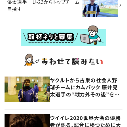
優太選手 U-23からトップチーム
目指す
ヤクルトから古巣の社会人野
球チームにカムバック 藤井亮
太選手の“戦力外その後”を追
う
ウイイレ2020世界大会の優勝
者が語る、試合に勝つために大