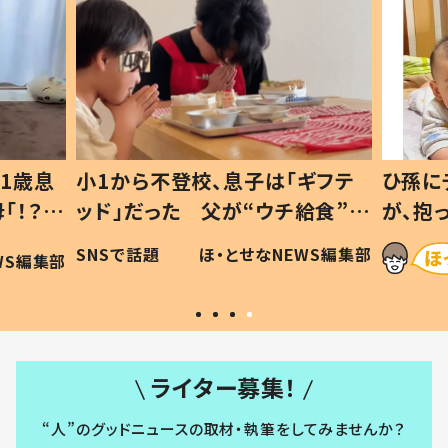
1歳息
小1から不登校、息子は「ギフテ
ひ孫に
「！？」
ッド」だった 父が“ウチ給食”を
が、抱
に「可愛
作り続ける理由とは #令和の親
「涙が
SNSで話題
ほ・とせなNEWS編集部
WS編集部
#令和の子
い」
ライター募集！
“人”のグッドニュースの取材・執筆をしてみませんか？