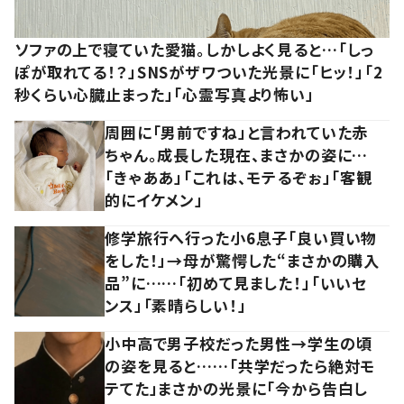
ソファの上で寝ていた愛猫。しかしよく見ると…「しっ
ぽが取れてる！？」SNSがザワついた光景に「ヒッ！」「2
秒くらい心臓止まった」「心霊写真より怖い」
周囲に「男前ですね」と言われていた赤
ちゃん。成長した現在、まさかの姿に…
「きゃああ」「これは、モテるぞぉ」「客観
的にイケメン」
修学旅行へ行った小6息子「良い買い物
をした！」→母が驚愕した“まさかの購入
品”に……「初めて見ました！」「いいセ
ンス」「素晴らしい！」
小中高で男子校だった男性→学生の頃
の姿を見ると……「共学だったら絶対モ
テてた」まさかの光景に「今から告白し