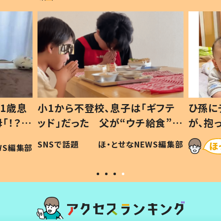
1歳息
小1から不登校、息子は「ギフテ
ひ孫に
「！？」
ッド」だった 父が“ウチ給食”を
が、抱
に「可愛
作り続ける理由とは #令和の親
「涙が
SNSで話題
ほ・とせなNEWS編集部
WS編集部
#令和の子
い」