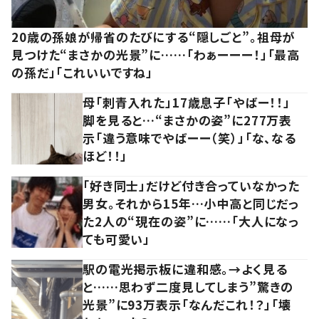
20歳の孫娘が帰省のたびにする“隠しごと”。祖母が
見つけた“まさかの光景”に……「わぁーーー！」「最高
の孫だ」「これいいですね」
母「刺青入れた」17歳息子「やばー！！」
脚を見ると…“まさかの姿”に277万表
示「違う意味でやばーー（笑）」「な、なる
ほど！！」
「好き同士」だけど付き合っていなかった
男女。それから15年…小中高と同じだっ
た2人の“現在の姿”に……「大人になっ
ても可愛い」
駅の電光掲示板に違和感。→よく見る
と……思わず二度見してしまう”驚きの
光景”に93万表示「なんだこれ！？」「壊