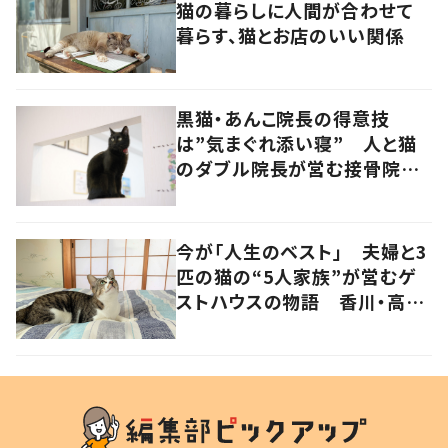
猫の暮らしに人間が合わせて
暮らす、猫とお店のいい関係
黒猫・あんこ院長の得意技
は”気まぐれ添い寝” 人と猫
のダブル院長が営む接骨院
香川・高松市
今が「人生のベスト」 夫婦と3
匹の猫の“5人家族”が営むゲ
ストハウスの物語 香川・高松
市