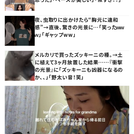
夜、虫取りに出かけたら“胸元に違和
感”→直後、驚きの光景に…「笑ったｗｗ
ｗ」「ギャップww」
メルカリで買ったズッキーニの種。→土
に植えて3ヶ月放置した結果……『衝撃
の光景』に「ズッキーニも凶器になるの
か、、」「野太い音！笑」