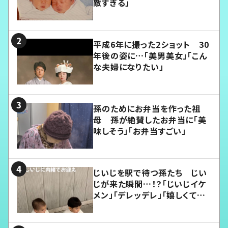
敵すぎる」
平成6年に撮った2ショット 30
年後の姿に…「美男美女」「こん
な夫婦になりたい」
孫のためにお弁当を作った祖
母 孫が絶賛したお弁当に「美
味しそう」「お弁当すごい」
じいじを駅で待つ孫たち じい
じが来た瞬間…！？「じいじイケ
メン」「デレッデレ」「嬉しくて可
愛くてたまらない」「幸せになれ
る」