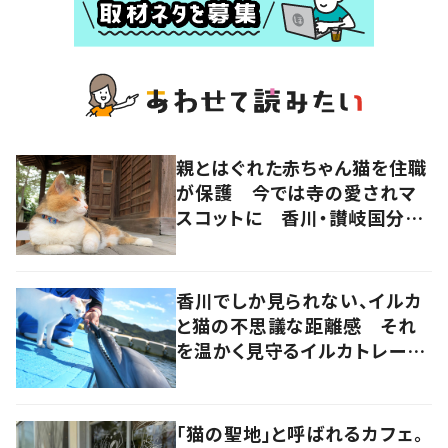
親とはぐれた赤ちゃん猫を住職
が保護 今では寺の愛されマ
スコットに 香川・讃岐国分寺
の“寺猫”ムーンちゃん
香川でしか見られない、イルカ
と猫の不思議な距離感 それ
を温かく見守るイルカトレーナ
ーの努力
「猫の聖地」と呼ばれるカフェ。