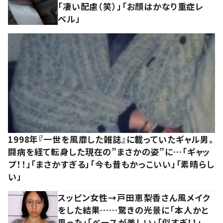
「凄い配慮（笑）」「お顔はかなり重症レ
ベル」
1998年『一世を風靡した雑誌』に載っていたギャル男。
闘病を経て転身した現在の”まさかの姿”に…「ギャッ
プ！！」「まさかすぎる」「今も昔もかっこいい」「素晴らし
い」
スッピン女性→戸田恵梨香さん風メイク
をした結果……驚きの光景に「本人かと
思った」「ベースが美しい」「似すぎ！！」