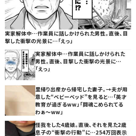
実家解体中…作業員に話しかけられた男性。直後、目
撃した衝撃の光景に…「えっ」
実家解体中…作業員に話しかけられた
男性。直後、目撃した衝撃の光景に…
「えっ」
里帰り出産から帰宅した妻子。→夫が用
意した“ベビーベッド”を見ると…「英才
教育が過ぎるww」「闘魂こめられてる
わぁ～ww」
怪我をした4歳娘。直後、それを見た2歳
息子の“衝撃の行動”に…254万回表示