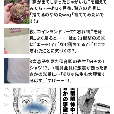
“芽が出てしまったじゃがいも”を植えて
みたら…→約3ヶ月後、驚きの光景に
「捨てるのやめたｗｗ」「育ててみたいで
す！」
夜、コインランドリーで“忘れ物”を発
見。よく見ると……「はぁ？」衝撃の光景
に「エーッ！？」「なぜ落ちてる？」「どこで
忘れたことに気づくの？」
3歳息子を見た保育園の先生「何そのT
シャツ！？」→職員全員に激震が走ったま
さかの光景に…「そりゃ先生も大興奮す
るはず」「すげーー！！」