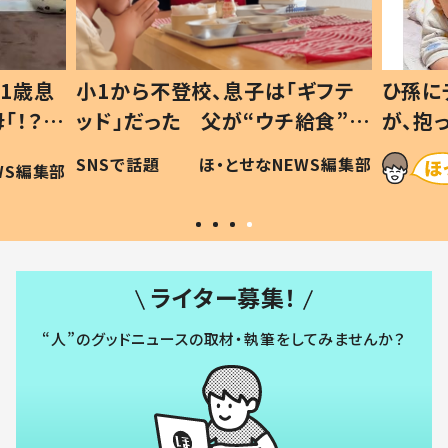
1歳息
小1から不登校、息子は「ギフテ
ひ孫に
「！？」
ッド」だった 父が“ウチ給食”を
が、抱
に「可愛
作り続ける理由とは #令和の親
「涙が
SNSで話題
ほ・とせなNEWS編集部
WS編集部
#令和の子
い」
ライター募集！
“人”のグッドニュースの取材・執筆をしてみませんか？