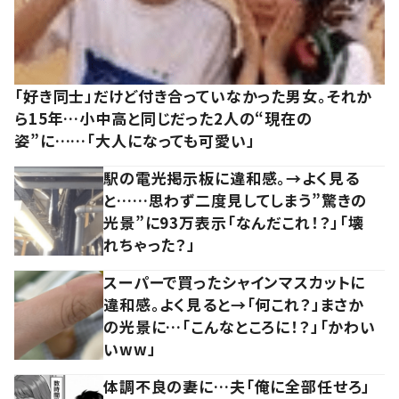
「好き同士」だけど付き合っていなかった男女。それか
ら15年…小中高と同じだった2人の“現在の
姿”に……「大人になっても可愛い」
駅の電光掲示板に違和感。→よく見る
と……思わず二度見してしまう”驚きの
光景”に93万表示「なんだこれ！？」「壊
れちゃった？」
スーパーで買ったシャインマスカットに
違和感。よく見ると→「何これ？」まさか
の光景に…「こんなところに！？」「かわい
いww」
体調不良の妻に…夫「俺に全部任せろ」