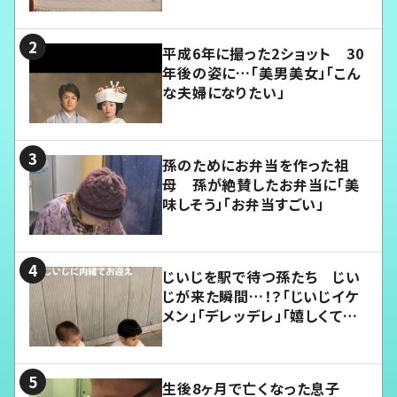
平成6年に撮った2ショット 30
年後の姿に…「美男美女」「こん
な夫婦になりたい」
孫のためにお弁当を作った祖
母 孫が絶賛したお弁当に「美
味しそう」「お弁当すごい」
じいじを駅で待つ孫たち じい
じが来た瞬間…！？「じいじイケ
メン」「デレッデレ」「嬉しくて可
愛くてたまらない」「幸せになれ
る」
生後8ヶ月で亡くなった息子