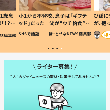
1歳息
小1から不登校、息子は「ギフテ
ひ孫に
「！？」
ッド」だった 父が“ウチ給食”を
が、抱
に「可愛
作り続ける理由とは #令和の親
「涙が
SNSで話題
ほ・とせなNEWS編集部
WS編集部
#令和の子
い」
ライター募集！
“人”のグッドニュースの取材・執筆をしてみませんか？