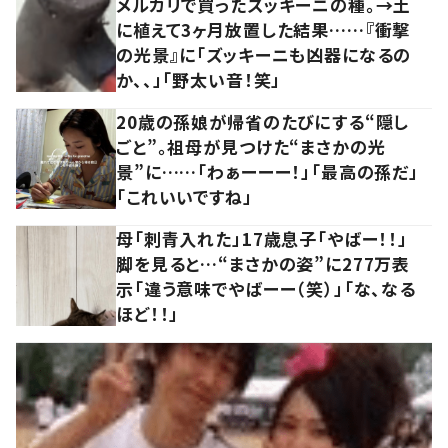
メルカリで買ったズッキーニの種。→土
に植えて3ヶ月放置した結果……『衝撃
の光景』に「ズッキーニも凶器になるの
か、、」「野太い音！笑」
20歳の孫娘が帰省のたびにする“隠し
ごと”。祖母が見つけた“まさかの光
景”に……「わぁーーー！」「最高の孫だ」
「これいいですね」
母「刺青入れた」17歳息子「やばー！！」
脚を見ると…“まさかの姿”に277万表
示「違う意味でやばーー（笑）」「な、なる
ほど！！」