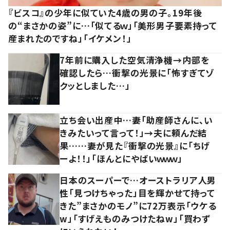
『ビスコ』の少年に似ていた4歳の男の子。19年後
の“まさかの姿”に…「似てるｗ」「美形男子要素持って
産まれたのですね」「イケメン！」
7年前に購入した空気清浄機→内部を
確認したら…衝撃の光景に「怖すぎてゾ
クッとしました…」
立ち会い出産中…妻「助産師さんに、い
きみたいって言って！」→夫に頼んだ結
果……妻が見た『衝撃の光景』に「ちげ
ーよ！！」「ほんとにやばいｗｗｗ」
日本のスーパーで…オーストラリア人男
性「見つけちゃった」目を輝かせて持って
きた”まさかのモノ”に72万表示「ウケる
w」「すげえものみつけたねw」「買わず