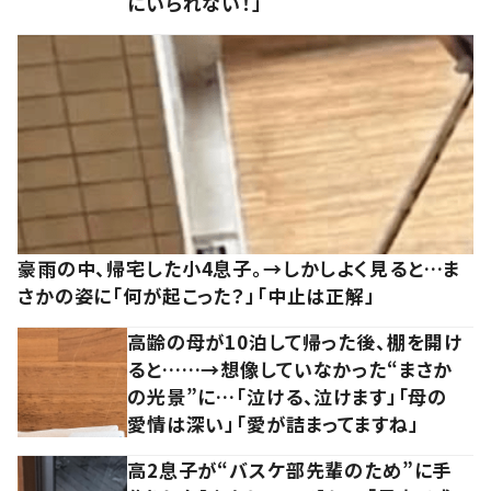
にいられない！」
豪雨の中、帰宅した小4息子。→しかしよく見ると…ま
さかの姿に「何が起こった？」「中止は正解」
高齢の母が10泊して帰った後、棚を開け
ると……→想像していなかった“まさか
の光景”に…「泣ける、泣けます」「母の
愛情は深い」「愛が詰まってますね」
高2息子が“バスケ部先輩のため”に手