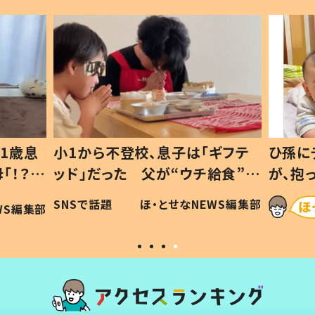
1歳息
小1から不登校、息子は「ギフテ
ひ孫に
「！？」
ッド」だった 父が“ウチ給食”を
が、抱
に「可愛
作り続ける理由とは #令和の親
「涙が
SNSで話題
ほ・とせなNEWS編集部
WS編集部
#令和の子
い」