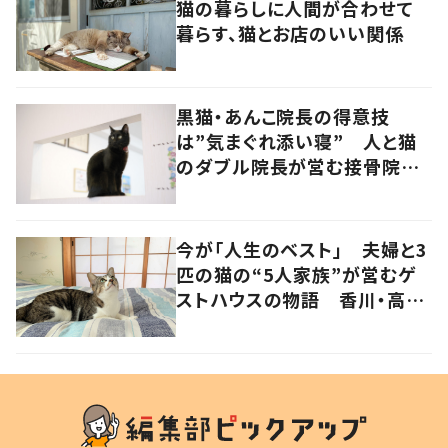
猫の暮らしに人間が合わせて
暮らす、猫とお店のいい関係
黒猫・あんこ院長の得意技
は”気まぐれ添い寝” 人と猫
のダブル院長が営む接骨院
香川・高松市
今が「人生のベスト」 夫婦と3
匹の猫の“5人家族”が営むゲ
ストハウスの物語 香川・高松
市